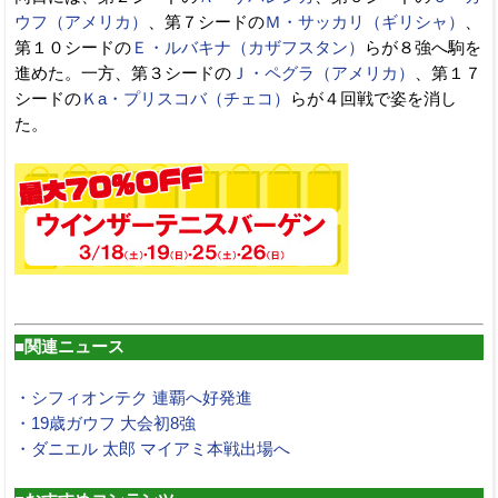
ウフ（アメリカ）
、第７シードの
Ｍ・サッカリ（ギリシャ）
、
第１０シードの
Ｅ・ルバキナ（カザフスタン）
らが８強へ駒を
進めた。一方、第３シードの
Ｊ・ペグラ（アメリカ）
、第１７
シードの
Ｋa・プリスコバ（チェコ）
らが４回戦で姿を消し
た。
■関連ニュース
・シフィオンテク 連覇へ好発進
・19歳ガウフ 大会初8強
・ダニエル 太郎 マイアミ本戦出場へ