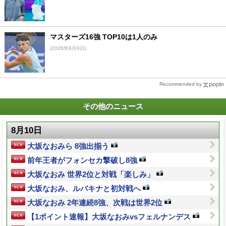
マスターズ16強 TOP10は1人のみ
(2026年8月8日)
Recommended by
その他のニュース
8月10日
大坂なおみら 8強出揃う
前年王者がフォンセカ撃破し8強
大坂なおみ 世界2位と対戦「楽しみ」
大坂なおみ、ルバキナと初対戦へ
大坂なおみ 2年連続8強、次戦は世界2位
【1ポイント速報】大坂なおみvsフェルナンデス