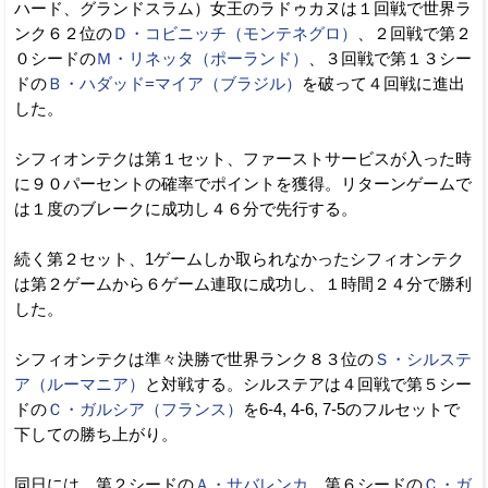
ハード、グランドスラム）女王のラドゥカヌは１回戦で世界ラ
ンク６２位の
Ｄ・コビニッチ（モンテネグロ）
、２回戦で第２
０シードの
Ｍ・リネッタ（ポーランド）
、３回戦で第１３シー
ドの
Ｂ・ハダッド=マイア（ブラジル）
を破って４回戦に進出
した。
シフィオンテクは第１セット、ファーストサービスが入った時
に９０パーセントの確率でポイントを獲得。リターンゲームで
は１度のブレークに成功し４６分で先行する。
続く第２セット、1ゲームしか取られなかったシフィオンテク
は第２ゲームから６ゲーム連取に成功し、１時間２４分で勝利
した。
シフィオンテクは準々決勝で世界ランク８３位の
Ｓ・シルステ
ア（ルーマニア）
と対戦する。シルステアは４回戦で第５シー
ドの
Ｃ・ガルシア（フランス）
を6-4, 4-6, 7-5のフルセットで
下しての勝ち上がり。
同日には、第２シードの
Ａ・サバレンカ
、第６シードの
Ｃ・ガ