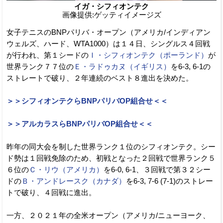
イガ・シフィオンテク
画像提供:ゲッティイメージズ
女子テニスのBNPパリバ・オープン（アメリカ/インディアン
ウェルズ、ハード、WTA1000）は１４日、シングルス４回戦
が行われ、第１シードの
Ｉ・シフィオンテク（ポーランド）
が
世界ランク７７位の
Ｅ・ラドゥカヌ（イギリス）
を6-3, 6-1の
ストレートで破り、２年連続のベスト８進出を決めた。
＞＞シフィオンテクらBNPパリバOP組合せ＜＜
＞＞アルカラスらBNPパリバOP組合せ＜＜
昨年の同大会を制した世界ランク１位のシフィオンテク。シー
ド勢は１回戦免除のため、初戦となった２回戦で世界ランク５
６位の
Ｃ・リウ（アメリカ）
を6-0, 6-1、３回戦で第３２シー
ドの
Ｂ・アンドレースク（カナダ）
を6-3, 7-6 (7-1)のストレー
トで破り、４回戦に進出。
一方、２０２１年の全米オープン（アメリカ/ニューヨーク、