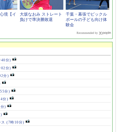
へ心境【イ
大坂なおみ ストレート
千葉・幕張でピックル
負けで準決勝敗退
ボールの子ども向け体
験会
Recommended by
時40分)
時02分)
02分)
)
55分)
54分)
5分)
)
ンス
(7時10分)