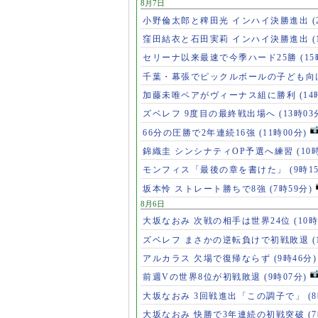
8月7日
小野倫太郎と稗田光 インハイ決勝進出
(
窪田結衣と石田実莉 インハイ決勝進出
(
セリーナ以来最速で今季ハード25勝
(1
千葉・幕張でピックルボールの子ども向
加藤未唯ペアがヴィーナス組に勝利
(14
ズベレフ 9度目の最終戦出場へ
(13時03
66分の圧勝で2年連続16強
(11時00分)
錦織圭 シンシナティOP予選へ練習
(10
モンフィス「最後の章を書けた」
(9時1
坂本怜 ストレート勝ちで8強
(7時59分)
8月6日
大坂なおみ 次戦の相手は世界24位
(10時
ズベレフ まさかの逆転負けで初戦敗退
(
アルカラス 欠場で復帰ならず
(9時46分)
前週Vの世界8位が初戦敗退
(9時07分)
大坂なおみ 3回戦進出「この調子で」
(
大坂なおみ 快勝で3年連続の初戦突破
(