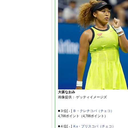
大坂なおみ
画像提供： ゲッティイメージズ
■３位[ - ]
Ｂ・クレチコバ（チェコ）
4,708ポイント（4,708ポイント）
■４位[ - ]
Ｋa・プリスコバ（チェコ）