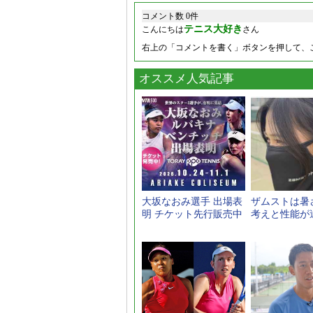
コメント数 0件
テニス大好き
こんにちは
さん
右上の「コメントを書く」ボタンを押して、
オススメ人気記事
大坂なおみ選手 出場表
ザムストは暑
明 チケット先行販売中
考えと性能が