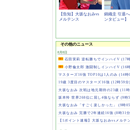
【告知】大坂なおみvs
錦織圭 引退
メルテンス
ンタビュー】
その他のニュース
8月8日
石田実莉 逆転勝ちでインハイV
(17
小野倫太郎 激闘制しインハイV
(16
マスターズ16強 TOP10は1人のみ
(14時
19歳 3度目のマスターズ16強
(12時59分
大坂なおみ 次戦は地元期待の23歳
(11時
坂本怜 世界268位に屈し4強ならず
(9時
大坂なおみ「すごく楽しかった」
(9時0
大坂なおみ 完勝で2年連続16強
(8時31分
【1ポイント速報】大坂なおみvsメルテ