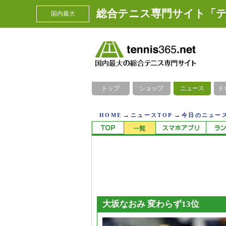
総合テニス専門サイト「テ
国内最大
トップ
ショップ
ニュース
ド
→
→
HOME
ニュースTOP
今日のニュース
大坂なおみ 変わらず13位