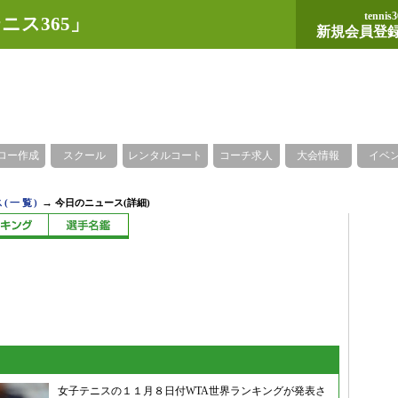
tennis3
ニス365」
新規会員登
ロー作成
スクール
レンタルコート
コーチ求人
大会情報
イベ
→
(一覧)
今日のニュース(詳細)
女子テニスの１１月８日付WTA世界ランキングが発表さ