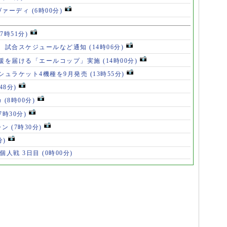
ヴァーディ
(6時00分)
17時51分)
、試合スケジュールなど通知
(14時06分)
援を届ける「エールコップ」実施
(14時00分)
シュラケット4機種を9月発売
(13時55分)
48分)
カ
(8時00分)
(7時30分)
ャン
(7時30分)
分)
 個人戦 3日目
(0時00分)