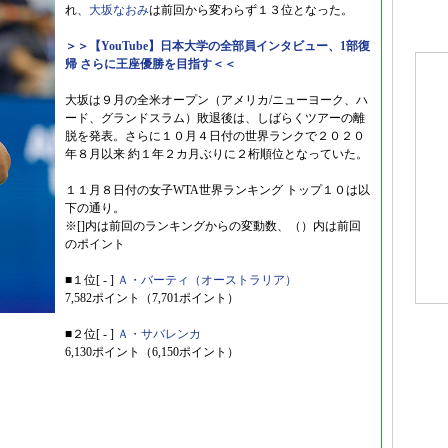
れ、
大坂なおみ
は前回から変わらず１３位となった。
＞＞【YouTube】日本大学の全部員インタビュー、1部復
帰 さらに王座優勝を目指す＜＜
大坂は９月の全米オープン（アメリカ/ニューヨーク、ハ
ード、グランドスラム）敗退後は、しばらくツアーの離
脱を発表。さらに１０月４日付の世界ランクで２０２０
年８月以来 約１年２カ月ぶりに２桁順位となっていた。
１１月８日付の女子WTA世界ランキング トップ１０は以
下の通り。
※[]内は前回のランキングからの変動数、（）内は前回
のポイント
■１位[ - ]
Ａ・バーティ（オーストラリア）
7,582ポイント（7,701ポイント）
■２位[ - ]
Ａ・サバレンカ
6,130ポイント（6,150ポイント）