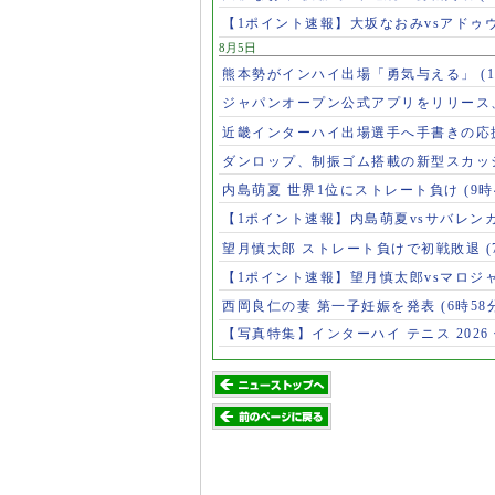
【1ポイント速報】大坂なおみvsアドゥ
8月5日
熊本勢がインハイ出場「勇気与える」
(
ジャパンオープン公式アプリをリリース
近畿インターハイ出場選手へ手書きの応
ダンロップ、制振ゴム搭載の新型スカッ
内島萌夏 世界1位にストレート負け
(9時
【1ポイント速報】内島萌夏vsサバレン
望月慎太郎 ストレート負けで初戦敗退
【1ポイント速報】望月慎太郎vsマロジ
西岡良仁の妻 第一子妊娠を発表
(6時58
【写真特集】インターハイ テニス 2026