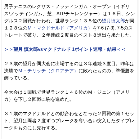
男子テニスのレクサス・ノッティンガム・オープン（イギリ
ス/ノッティンガム、芝、ATPチャレンジャー）は１６日、シン
グルス２回戦が行われ、世界ランク１３８位の
望月慎太郎
が同
１２８位の
Ｍ・マクドナルド（アメリカ）
を7-6 (7-3), 7-5のス
トレートで破り、２年連続２度目のベスト８進出を果たした。
＞＞望月 慎太郎vsマクドナルド 1ポイント速報・結果＜＜
２３歳の望月が同大会に出場するのは３年連続３度目。昨年は
決勝で
Ｍ・チリッチ（クロアチア）
に敗れたものの、準優勝を
飾っている。
今大会は１回戦で世界ランク１４６位のＭ・ジェン（アメリ
カ）を下し２回戦に駒を進めた。
３１歳のマクドナルドとの顔合わせとなった２回戦の第１セッ
ト、望月は両者２度ずつブレークを奪い合い突入したタイブレ
ークをものにし先行する。