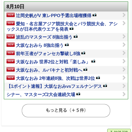
8月10日
辻岡史帆がV 東レPPO予選出場権獲得
愛知・名古屋アジア競技大会とパラ競技大会、アシ
ックスが日本代表ウエアを発表
波乱のマスターズ 8強出揃う
大坂なおみら 8強出揃う
前年王者がフォンセカ撃破し8強
大坂なおみ 世界2位と対戦「楽しみ」
大坂なおみ、ルバキナと初対戦へ
大坂なおみ 2年連続8強、次戦は世界2位
【1ポイント速報】大坂なおみvsフェルナンデス
シナー、マスターズ2大会連続欠場