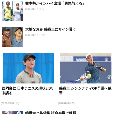
熊本勢がインハイ出場「勇気与える」
(2026年8月5日)
大坂なおみ 錦織圭にサイン貰う
(2026年7月27日)
西岡良仁 日本テニスの現状と未
錦織圭 シンシナティOP予選へ練
来語る
習
(2026年8月1日)
(2026年8月7日)
錦織圭と島袋将 試合会場で練習