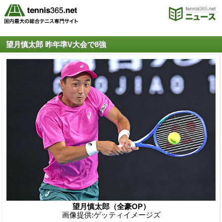
望月慎太郎 昨年準V大会で8強
望月慎太郎（全豪OP）
画像提供:ゲッティイメージズ