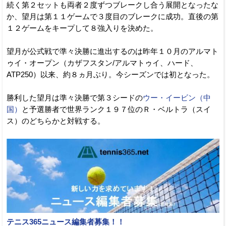
続く第２セットも両者２度ずつブレークし合う展開となったな
か、望月は第１１ゲームで３度目のブレークに成功。直後の第
１２ゲームをキープして８強入りを決めた。
望月が公式戦で準々決勝に進出するのは昨年１０月のアルマト
ゥイ・オープン（カザフスタン/アルマトゥイ、ハード、
ATP250）以来、約８ヵ月ぶり。今シーズンでは初となった。
勝利した望月は準々決勝で第３シードの
ウー・イービン（中
国）
と予選勝者で世界ランク１９７位のＲ・ベルトラ（スイ
ス）のどちらかと対戦する。
テニス365ニュース編集者募集！！