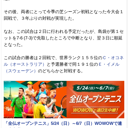
その後、両者にとって今季の芝シーズン初戦となった今大会１
回戦で、３年ぶりの対戦が実現した。
なお、この試合は２日に行われる予定だったが、島袋が第１セ
ットを7-6 (7-3)で先取したところで中断となり、翌３日に順延
となった。
この試合の勝者は２回戦で、世界ランク１５５位の
Ｃ・オコネ
ル（オーストラリア）
と予選勝者で同１９１位の
Ｅ・イメル
（スウェーデン）
のどちらかと対戦する。
「全仏オープンテニス」5/24（日）～6/7（日）WOWOWで連