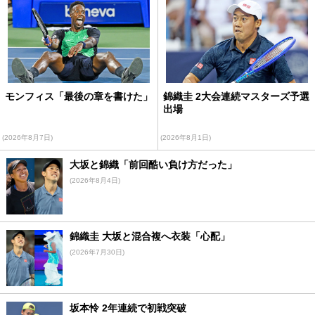
モンフィス「最後の章を書けた」
錦織圭 2大会連続マスターズ予選
出場
(2026年8月7日)
(2026年8月1日)
大坂と錦織「前回酷い負け方だった」
(2026年8月4日)
錦織圭 大坂と混合複へ衣装「心配」
(2026年7月30日)
坂本怜 2年連続で初戦突破