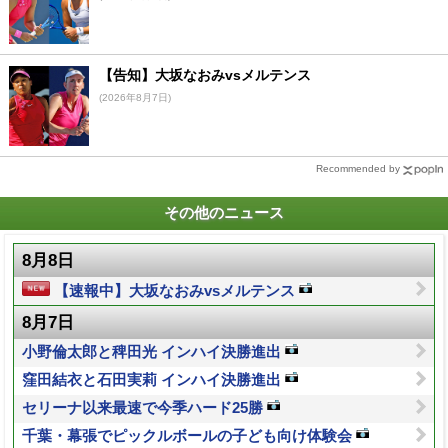
【告知】大坂なおみvsメルテンス
(2026年8月7日)
Recommended by
その他のニュース
8月8日
【速報中】大坂なおみvsメルテンス
8月7日
小野倫太郎と稗田光 インハイ決勝進出
窪田結衣と石田実莉 インハイ決勝進出
セリーナ以来最速で今季ハード25勝
千葉・幕張でピックルボールの子ども向け体験会