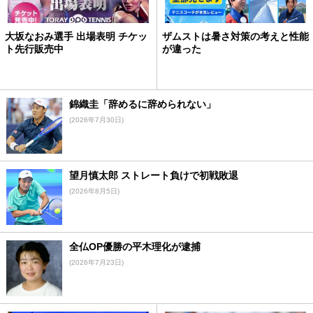
大坂なおみ選手 出場表明 チケッ
ザムストは暑さ対策の考えと性能
ト先行販売中
が違った
錦織圭「辞めるに辞められない」
(2026年7月30日)
望月慎太郎 ストレート負けで初戦敗退
(2026年8月5日)
全仏OP優勝の平木理化が逮捕
(2026年7月23日)