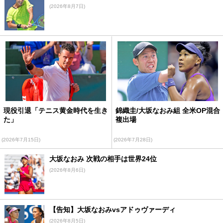
(2026年8月7日)
現役引退「テニス黄金時代を生き
錦織圭/大坂なおみ組 全米OP混合
た」
複出場
(2026年7月15日)
(2026年7月28日)
大坂なおみ 次戦の相手は世界24位
(2026年8月6日)
【告知】大坂なおみvsアドゥヴァーディ
(2026年8月5日)