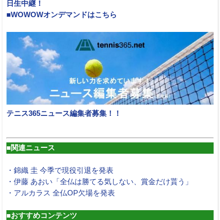
日生中継！
■WOWOWオンデマンドはこちら
テニス365ニュース編集者募集！！
■関連ニュース
・錦織 圭 今季で現役引退を発表
・伊藤 あおい「全仏は勝てる気しない、賞金だけ貰う」
・アルカラス 全仏OP欠場を発表
■おすすめコンテンツ