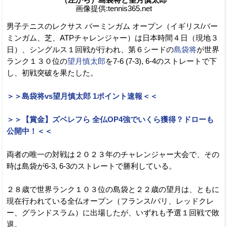
画像提供:tennis365.net
男子テニスのレクサス バーミンガム オープン（イギリス/バー
ミンガム、芝、ATPチャレンジャー）は日本時間４日（現地３
日）、シングルス１回戦が行われ、第６シードの
島袋将
が世界
ランク１３０位の
望月慎太郎
を7-6 (7-3), 6-4のストレートで下
し、初戦突破を果たした。
＞＞島袋将vs望月慎太郎 1ポイント速報＜＜
＞＞【賞金】ズベレフら 全仏OP4強でいくら獲得？ドローも
公開中！＜＜
両者の唯一の対戦は２０２３年のチャレンジャー大会で、その
時は島袋が6-3, 6-3のストレートで勝利している。
２８歳で世界ランク１０３位の島袋と２２歳の望月は、ともに
現在行われている全仏オープン（フランス/パリ、レッドクレ
ー、グランドスラム）に出場したが、いずれも予選１回戦で敗
退。