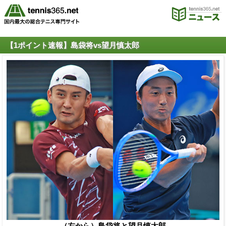
【1ポイント速報】島袋将vs望月慎太郎
（左から）島袋将と望月慎太郎