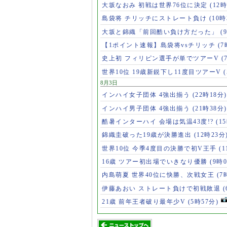
大坂なおみ 初戦は世界76位に決定
(12時
島袋将 チリッチにストレート負け
(10時
大坂と錦織「前回酷い負け方だった」
(
【1ポイント速報】島袋将vsチリッチ
(7
史上初 フィリピン選手が単でツアーV
(
世界10位 19歳新鋭下し11度目ツアーV
8月3日
インハイ女子団体 4強出揃う
(22時18分)
インハイ男子団体 4強出揃う
(21時38分)
酷暑インターハイ 会場は気温43度!?
(1
錦織圭破った19歳が決勝進出
(12時23分
世界10位 今季4度目の決勝で初V王手
(
16歳 ツアー初出場でいきなり優勝
(9時
内島萌夏 世界40位に快勝、次戦女王
(7
伊藤あおい ストレート負けで初戦敗退
21歳 前年王者破り最年少V
(5時57分)