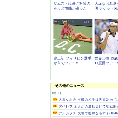
ザムストは暑さ対策の
大坂なおみ選
考えと性能が違った
明 チケット
史上初 フィリピン選手
世界10位 19
が単でツアーV
11度目ツアー
その他のニュース
8月6日
大坂なおみ 次戦の相手は世界24位
(
ズベレフ まさかの逆転負けで初戦敗
アルカラス 欠場で復帰ならず
(9時4