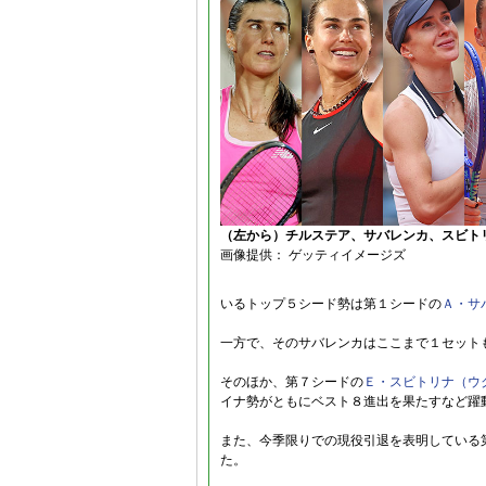
（左から）チルステア、サバレンカ、スビト
画像提供： ゲッティイメージズ
いるトップ５シード勢は第１シードの
Ａ・サ
一方で、そのサバレンカはここまで１セット
そのほか、第７シードの
Ｅ・スビトリナ（ウ
イナ勢がともにベスト８進出を果たすなど躍
また、今季限りでの現役引退を表明している
た。