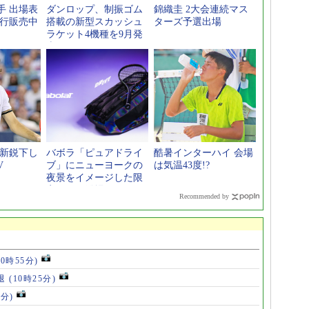
手 出場表
ダンロップ、制振ゴム
錦織圭 2大会連続マス
先行販売中
搭載の新型スカッシュ
ターズ予選出場
ラケット4機種を9月発
売
歳新鋭下し
バボラ「ピュアドライ
酷暑インターハイ 会場
V
ブ」にニューヨークの
は気温43度!?
夜景をイメージした限
定モデル登場
Recommended by
10時55分)
退
(10時25分)
6分)