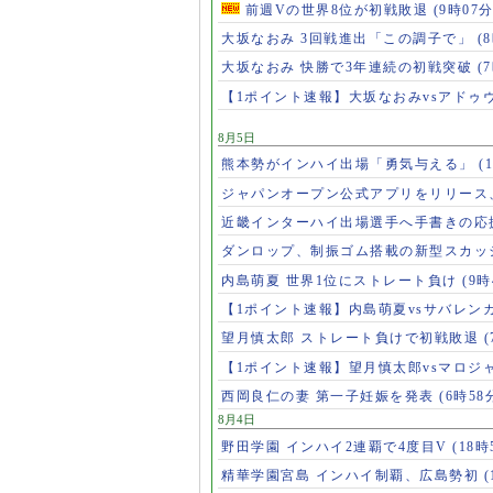
前週Vの世界8位が初戦敗退
(9時07分
大坂なおみ 3回戦進出「この調子で」
(
大坂なおみ 快勝で3年連続の初戦突破
(
【1ポイント速報】大坂なおみvsアドゥ
8月5日
熊本勢がインハイ出場「勇気与える」
(
ジャパンオープン公式アプリをリリース
近畿インターハイ出場選手へ手書きの応
ダンロップ、制振ゴム搭載の新型スカッ
内島萌夏 世界1位にストレート負け
(9時
【1ポイント速報】内島萌夏vsサバレン
望月慎太郎 ストレート負けで初戦敗退
【1ポイント速報】望月慎太郎vsマロジ
西岡良仁の妻 第一子妊娠を発表
(6時58
8月4日
野田学園 インハイ2連覇で4度目V
(18時
精華学園宮島 インハイ制覇、広島勢初
(