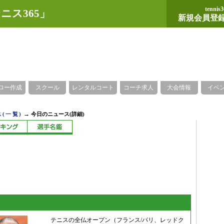
tennis3
ニス365」
新規会員登
ロー作成
スクール
レンタルコート
コーチ求人
大会情報
イベ
→
(一覧)
今日のニュース(詳細)
テニスの全仏オープン（フランス/パリ、レッドク