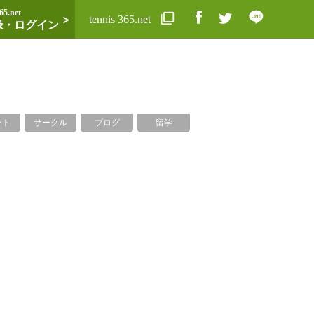
65.net
tennis 365.net
録・ログイン
ント
サークル
ブログ
留学