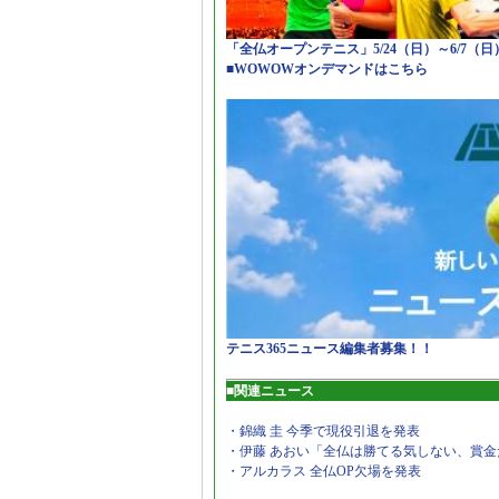
「全仏オープンテニス」5/24（日）～6/7（
■WOWOWオンデマンドはこちら
テニス365ニュース編集者募集！！
■関連ニュース
・錦織 圭 今季で現役引退を発表
・伊藤 あおい「全仏は勝てる気しない、賞金
・アルカラス 全仏OP欠場を発表