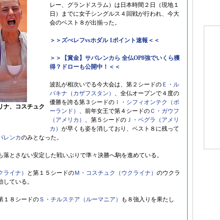
レー、グランドスラム）は日本時間２日（現地１
日）までに女子シングルス４回戦が行われ、今大
会のベスト８が出揃った。
＞＞ズべレフvsホダル 1ポイント速報＜＜
＞＞【賞金】サバレンカら 全仏OP8強でいくら獲
得？ドローも公開中！＜＜
波乱が相次いでる今大会は、第２シードの
Ｅ・ル
バキナ（カザフスタン）
、全仏オープンで４度の
優勝を誇る第３シードの
Ｉ・シフィオンテク（ポ
リナ、コスチュク
ーランド）
、前年女王で第４シードの
Ｃ・ガウフ
（アメリカ）
、第５シードの
Ｊ・ペグラ（アメリ
カ）
が早くも姿を消しており、ベスト８に残って
バレンカ
のみとなった。
も落とさない安定した戦いぶりで準々決勝へ駒を進めている。
クライナ）
と第１５シードの
Ｍ・コスチュク（ウクライナ）
のウクラ
動している。
第１８シードの
Ｓ・チルステア（ルーマニア）
も８強入りを果たし