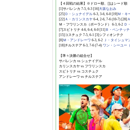
【４回戦の結果】※ドロー順、[]はシード順
[1]サバレンカ 7-5, 6-3 [16]
大坂なおみ
[25]
Ｄ・シュナイデル
6-3, 3-6, 6-0 [19]
Ｍ・キ
[22]
Ａ・カリンスカヤ
6-4, 2-6, 7-6 (10-7) [28]
Ｍ・フワリンスカ（ポーランド） 6-3, 6-2
Ｄ
[7]スビトリナ 4-6, 6-4, 6-0 [11]
Ｂ・ベンチッチ
[15]コスチュク 7-5, 6-1 [3]シフィオンテク
[8]
Ｍ・アンドレーワ
6-3, 6-2
Ｊ・タイシュマ
[18]チルステア 6-3, 7-6 (7-4)
ワン・シーユー
【準々決勝の組合せ】
サバレンカ vs シュナイデル
カリンスカヤ vs フワリンスカ
スビトリナ vs コスチュク
アンドレーワ vs チルステア