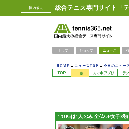
総合テニス専門サイト「テ
国内最大
トップ
ショップ
ニュース
ド
→
→
HOME
ニュースTOP
今日のニュース
TOP5は1人のみ 全仏OP女子8強