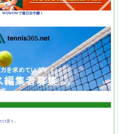
日）WOWOWで連日生中継！
だけ貰う」