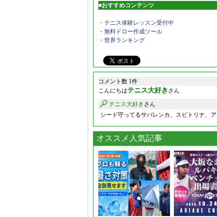
■おすすめコンテンツ
・テニス体験レッスン受付中
・無料ドロー作成ツール
・世界ランキング
コメント数 1件
テニス大好き
こんにちは
さん
テニス大好き
さん
シード守ってるサバレンカ、スビトリナ、ア
オススメ人気記事