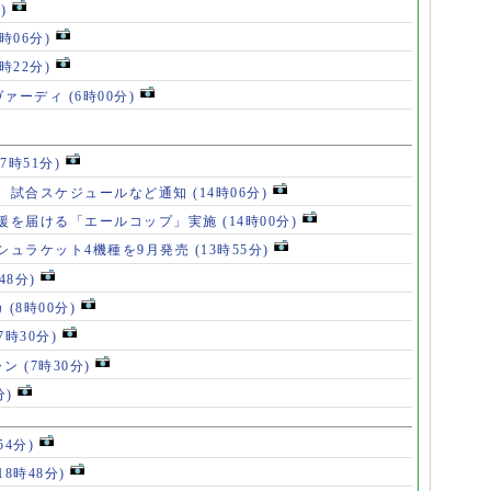
)
8時06分)
7時22分)
ヴァーディ
(6時00分)
17時51分)
、試合スケジュールなど通知
(14時06分)
援を届ける「エールコップ」実施
(14時00分)
シュラケット4機種を9月発売
(13時55分)
48分)
カ
(8時00分)
(7時30分)
ャン
(7時30分)
分)
54分)
18時48分)