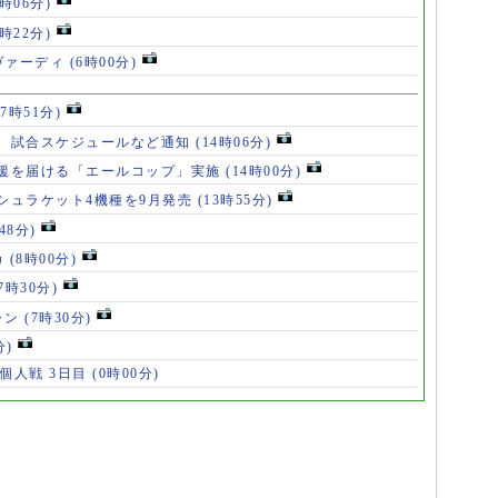
8時06分)
7時22分)
ヴァーディ
(6時00分)
17時51分)
、試合スケジュールなど通知
(14時06分)
援を届ける「エールコップ」実施
(14時00分)
シュラケット4機種を9月発売
(13時55分)
48分)
カ
(8時00分)
(7時30分)
ャン
(7時30分)
分)
 個人戦 3日目
(0時00分)