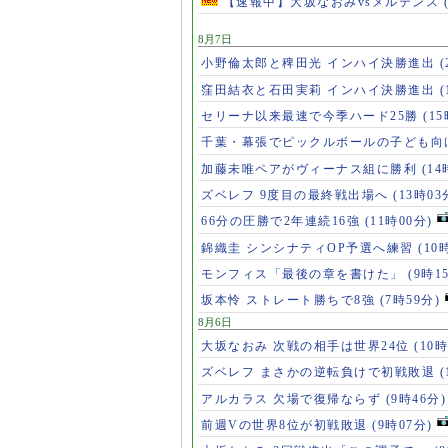
【速報中】大坂なおみvsメルテンス
8月7日
小野倫太郎と稗田光 インハイ決勝進出
(
窪田結衣と石田実莉 インハイ決勝進出
(
セリーナ以来最速で今季ハード25勝
(1
千葉・幕張でピックルボールの子ども向
加藤未唯ペアがヴィーナス組に勝利
(14
ズベレフ 9度目の最終戦出場へ
(13時03
66分の圧勝で2年連続16強
(11時00分)
錦織圭 シンシナティOP予選へ練習
(10
モンフィス「最後の章を書けた」
(9時1
坂本怜 ストレート勝ちで8強
(7時59分)
8月6日
大坂なおみ 次戦の相手は世界24位
(10時
ズベレフ まさかの逆転負けで初戦敗退
(
アルカラス 欠場で復帰ならず
(9時46分)
前週Vの世界8位が初戦敗退
(9時07分)