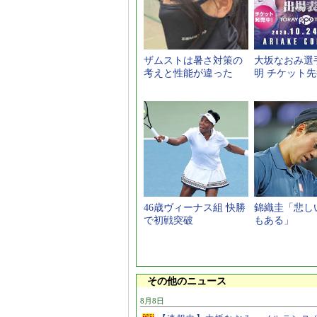
ザムストは暑さ対策の
大坂なおみ選
考えと性能が違った
明 チケット
46歳ヴィーナス組 快勝
錦織圭「悲し
で初戦突破
もある」
その他のニュース
8月8日