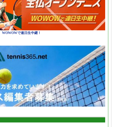
日）WOWOWで連日生中継！