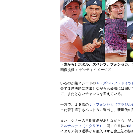
（左から）ホダル、ズベレフ、フォンセカ、
画像提供： ゲッティイメージズ
いるのが第２シードの
Ａ・ズベレフ（ドイツ
会で３度決勝に進出しながらも優勝には届い
て、またとないチャンスを迎えている。
一方で、１９歳の
Ｊ・フォンセカ（ブラジル
った若手選手もベスト８に進出し、新世代の
また、シナーの早期敗退がありながらも、第
アルナルディ（イタリア）
、同１０５位の
Ｍ
イタリア勢３選手が８強入りする史上初の快