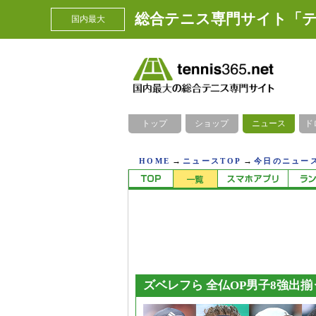
総合テニス専門サイト「テ
国内最大
トップ
ショップ
ニュース
ド
→
→
HOME
ニュースTOP
今日のニュース
ズベレフら 全仏OP男子8強出揃