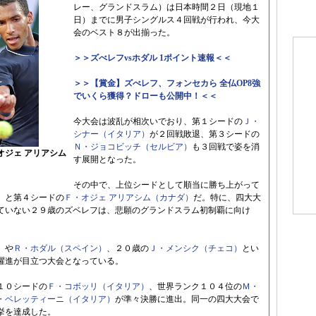
レー、グランドスラム）は日本時間２日（現地１
日）までに男子シングルス４回戦が行われ、今大
会のベスト８が出揃った。
＞＞ズべレフvsホダル 1ポイント速報＜＜
＞＞【賞金】ズべレフ、フォンセカら 全仏OP8強
でいくら獲得？ドローも公開中！＜＜
今大会は波乱が相次いでおり、第１シードの
Ｊ・
シナー（イタリア）
が２回戦敗退、第３シードの
Ｎ・ジョコビッチ（セルビア）
も３回戦で姿を消
オジェ アリアシム
す展開となった。
その中で、上位シードとして順当に勝ち上がって
）
と第４シードの
Ｆ・オジェ アリアシム（カナダ）
だ。特に、四大大
ていない２９歳のズベレフは、悲願のグランドスラム初制覇に向け
）
や
Ｒ・ホダル（スペイン）
、２０歳の
Ｊ・メンシク（チェコ）
とい
躍進が目立つ大会となっている。
１０シードの
Ｆ・コボッリ（イタリア）
、世界ランク１０４位の
Ｍ・
・ベレッティーニ（イタリア）
が準々決勝に進出。同一の四大大会で
挙を達成した。