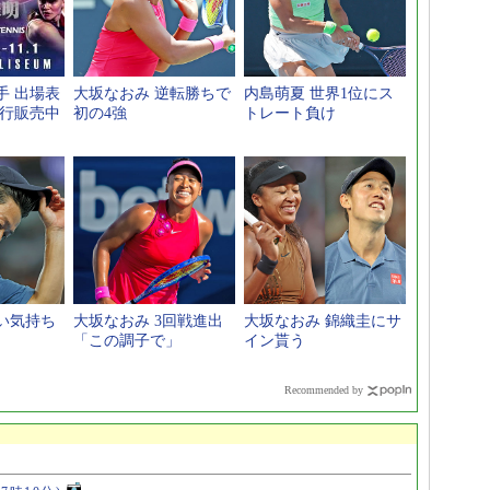
手 出場表
大坂なおみ 逆転勝ちで
内島萌夏 世界1位にス
先行販売中
初の4強
トレート負け
い気持ち
大坂なおみ 3回戦進出
大坂なおみ 錦織圭にサ
「この調子で」
イン貰う
Recommended by