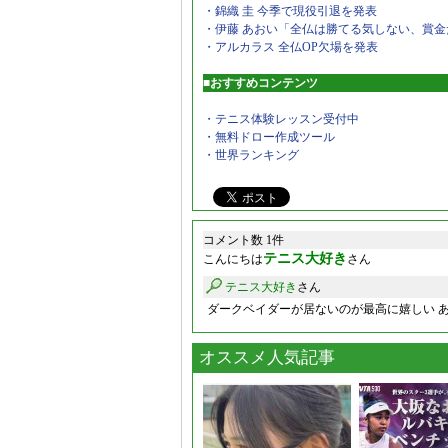
・錦織 圭 今季で現役引退を発表
・伊藤 あおい「全仏は勝てる気しない、賞金
・アルカラス 全仏OP欠場を発表
■おすすめコンテンツ
・テニス体験レッスン受付中
・無料ドロー作成ツール
・世界ランキング
コメント数 1件
テニス大好き
こんにちは
さん
テニス大好き
さん
ダークベイダーが居ないのが最高に嬉しい あ
オススメ人気記事