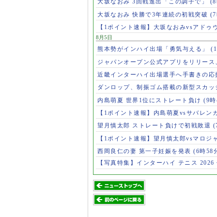
大坂なおみ 3回戦進出「この調子で」
(
大坂なおみ 快勝で3年連続の初戦突破
(
【1ポイント速報】大坂なおみvsアドゥ
8月5日
熊本勢がインハイ出場「勇気与える」
(
ジャパンオープン公式アプリをリリース
近畿インターハイ出場選手へ手書きの応
ダンロップ、制振ゴム搭載の新型スカッ
内島萌夏 世界1位にストレート負け
(9時
【1ポイント速報】内島萌夏vsサバレン
望月慎太郎 ストレート負けで初戦敗退
【1ポイント速報】望月慎太郎vsマロジ
西岡良仁の妻 第一子妊娠を発表
(6時58
【写真特集】インターハイ テニス 2026