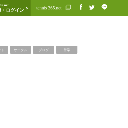
65.net
tennis 365.net
録・ログイン
ント
サークル
ブログ
留学