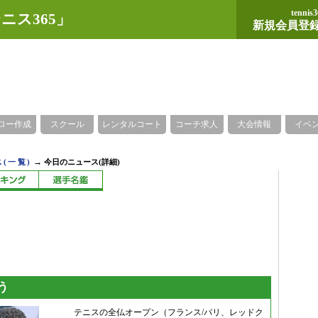
tennis3
ニス365」
新規会員登
ロー作成
スクール
レンタルコート
コーチ求人
大会情報
イベ
→
(一覧)
今日のニュース(詳細)
う
テニスの全仏オープン（フランス/パリ、レッドク