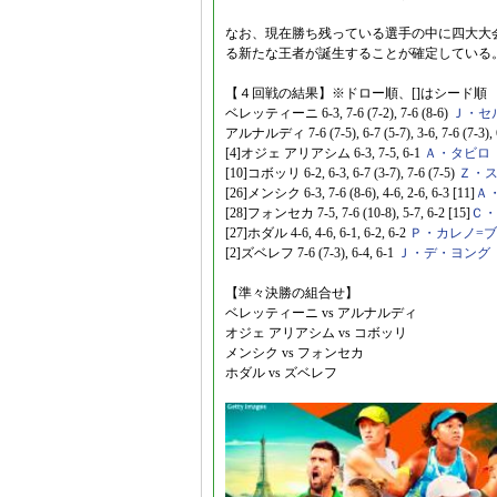
なお、現在勝ち残っている選手の中に四大大
る新たな王者が誕生することが確定している
【４回戦の結果】※ドロー順、[]はシード順
ベレッティーニ 6-3, 7-6 (7-2), 7-6 (8-6)
Ｊ・セ
アルナルディ 7-6 (7-5), 6-7 (5-7), 3-6, 7-6 (7-3), 
[4]オジェ アリアシム 6-3, 7-5, 6-1
Ａ・タビロ
[10]コボッリ 6-2, 6-3, 6-7 (3-7), 7-6 (7-5)
Ｚ・
[26]メンシク 6-3, 7-6 (8-6), 4-6, 2-6, 6-3 [11]
Ａ
[28]フォンセカ 7-5, 7-6 (10-8), 5-7, 6-2 [15]
Ｃ・
[27]ホダル 4-6, 4-6, 6-1, 6-2, 6-2
Ｐ・カレノ=
[2]ズベレフ 7-6 (7-3), 6-4, 6-1
Ｊ・デ・ヨング
【準々決勝の組合せ】
ベレッティーニ vs アルナルディ
オジェ アリアシム vs コボッリ
メンシク vs フォンセカ
ホダル vs ズベレフ