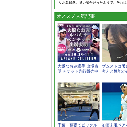
なおみ残念。良い試合だったようで、それは
オススメ人気記事
大坂なおみ選手 出場表
ザムストは暑
明 チケット先行販売中
考えと性能が
千葉・幕張でピックル
加藤未唯ペア