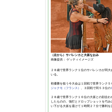
（左から）サバレンカと大坂なおみ
画像提供： ゲッティイメージズ
２８歳で世界ランク１位のサバレンカが同大
いる。
初優勝を狙う今大会は１回戦で世界ランク５
ジャクモ（フランス）
、３回戦で同５３位の
２８歳で世界ランク１６位の大坂との顔合わ
したものの、強打とドロップショットを巧み
い下がる大坂を退けて１時間２７分で勝利を