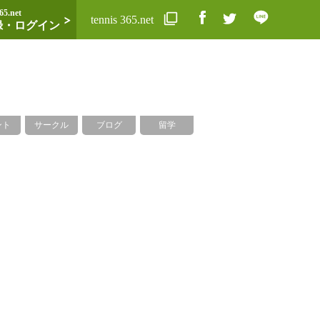
65.net
tennis 365.net
録・ログイン
ント
サークル
ブログ
留学