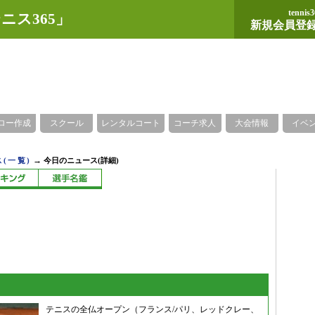
tennis3
ニス365」
新規会員登
ロー作成
スクール
レンタルコート
コーチ求人
大会情報
イベ
→
(一覧)
今日のニュース(詳細)
テニスの全仏オープン（フランス/パリ、レッドクレー、