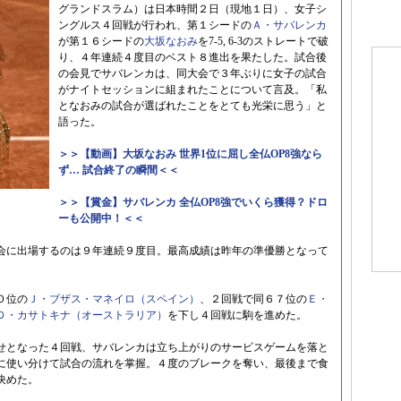
グランドスラム）は日本時間２日（現地１日）、女子シ
ングルス４回戦が行われ、第１シードの
Ａ・サバレンカ
が第１６シードの
大坂なおみ
を7-5, 6-3のストレートで破
り、４年連続４度目のベスト８進出を果たした。試合後
の会見でサバレンカは、同大会で３年ぶりに女子の試合
がナイトセッションに組まれたことについて言及。「私
となおみの試合が選ばれたことをとても光栄に思う」と
語った。
＞＞【動画】大坂なおみ 世界1位に屈し全仏OP8強なら
ず… 試合終了の瞬間＜＜
＞＞【賞金】サバレンカ 全仏OP8強でいくら獲得？ドロ
ーも公開中！＜＜
会に出場するのは９年連続９度目。最高成績は昨年の準優勝となって
０位の
Ｊ・ブザス・マネイロ（スペイン）
、２回戦で同６７位の
Ｅ・
Ｄ・カサトキナ（オーストラリア）
を下し４回戦に駒を進めた。
せとなった４回戦、サバレンカは立ち上がりのサービスゲームを落と
に使い分けて試合の流れを掌握。４度のブレークを奪い、最後まで食
決めた。