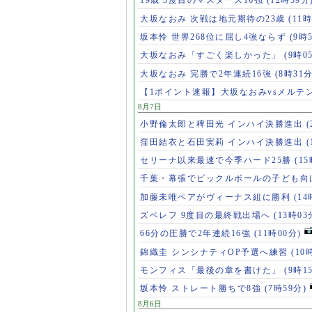
19歳 3度目のマスターズ16強
(12時59分
大坂なおみ 次戦は地元期待の23歳
(11時
坂本怜 世界268位に屈し4強ならず
(9時
大坂なおみ「すごく楽しかった」
(9時0
大坂なおみ 完勝で2年連続16強
(8時31分
【1ポイント速報】大坂なおみvsメルテ
8月7日
小野倫太郎と稗田光 インハイ決勝進出
(
窪田結衣と石田実莉 インハイ決勝進出
(
セリーナ以来最速で今季ハード25勝
(1
千葉・幕張でピックルボールの子ども向
加藤未唯ペアがヴィーナス組に勝利
(14
ズベレフ 9度目の最終戦出場へ
(13時03
66分の圧勝で2年連続16強
(11時00分)
錦織圭 シンシナティOP予選へ練習
(10
モンフィス「最後の章を書けた」
(9時1
坂本怜 ストレート勝ちで8強
(7時59分)
8月6日