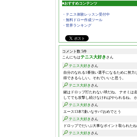
■おすすめコンテンツ
・テニス体験レッスン受付中
・無料ドロー作成ツール
・世界ランキング
コメント数 5件
テニス大好き
こんにちは
さん
テニス大好き
さん
自分のなれる1番強い選手になるために努力
得できるらしい。それでいいと思う。
テニス大好き
さん
鍵はドロップ打たれない球だね。 ナオミは走
してでも攻撃し続けなければやられるね。 が
テニス大好き
さん
エース13本?凄いなサバ!おめでとう
テニス大好き
さん
ドロップでだいぶ大事なポイント取られたね
テニス大好き
さん