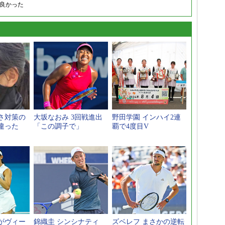
良かった
さ対策の
大坂なおみ 3回戦進出
野田学園 インハイ2連
違った
「この調子で」
覇で4度目V
がヴィー
錦織圭 シンシナティ
ズベレフ まさかの逆転