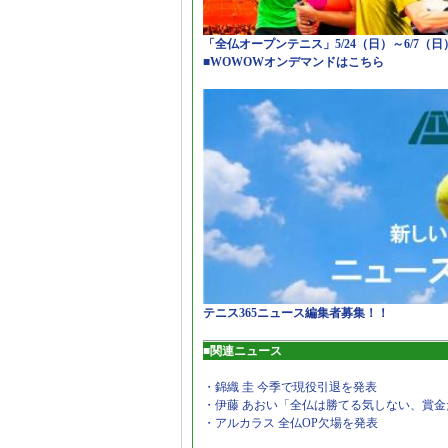
「全仏オープンテニス」5/24（日）～6/7（
■WOWOWオンデマンドはこちら
テニス365ニュース編集者募集！！
■関連ニュース
・錦織 圭 今季で現役引退を発表
・伊藤 あおい「全仏は勝てる気しない、賞金
・アルカラス 全仏OP欠場を発表