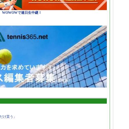
日）WOWOWで連日生中継！
だけ貰う」