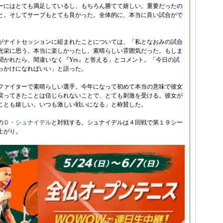
ーにはとても満足しているし、もちろん勝てて嬉しい。重要だったの
と。そしてサーブもとても良かった。全体的に、本当に良い試合がで
がナイトセッションに組まれたことについては、「私となおみの試合
光栄に思う。本当に楽しかったし、素晴らしい雰囲気だった。もしま
かれたら、間違いなく『Yes』と答える」とコメント。「今日の試
っかけになればいい」と語った。
ファイターで素晴らしい選手。今年になって初めて本当の意味で彼女
戻ってきたことは信じられないことで、とても刺激を受ける。彼女が
ことも嬉しい。いつも激しい戦いになる」と称賛した。
の
Ｄ・シュナイデル
と対戦する。シュナイデルは４回戦で第１９シー
上がり。