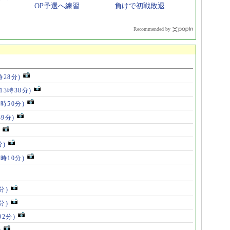
OP予選へ練習
負けで初戦敗退
Recommended by
時28分)
(13時38分)
2時50分)
39分)
分)
7時10分)
分)
分)
02分)