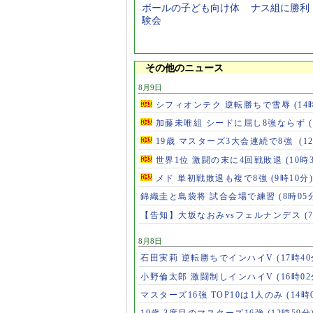
ボールの子ども向け体
ナス組に勝利
験会
その他のニュース
8月9日
シフィオンテク 逆転勝ちで雪辱
(14
加藤未唯組 シードに屈し8強ならず
19歳 マスターズ3大会連続で8強
(1
世界1位 激闘の末に4回戦敗退
(10時
メド 単初戦敗退も複で8強
(9時10分)
錦織圭と島袋将 試合会場で練習
(8時05
【告知】大坂なおみvsフェルナンデス
(
8月8日
石田実莉 逆転勝ちでインハイV
(17時40
小野倫太郎 激闘制しインハイV
(16時02
マスターズ16強 TOP10は1人のみ
(14時