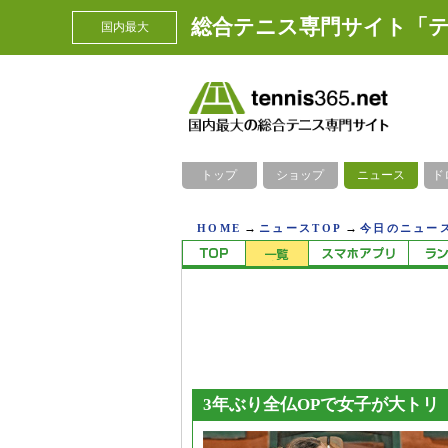
総合テニス専門サイト「テ
国内最大
トップ
ショップ
ニュース
ド
→
→
HOME
ニュースTOP
今日のニュース
3年ぶり全仏OPで女子が大トリ