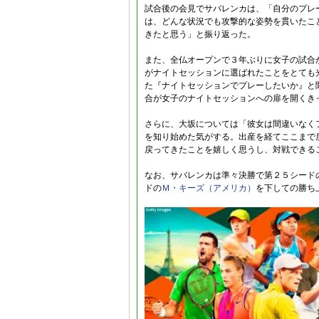
試合後の会見でサバレンカは、「自分のプレ
は、どんな状況でも攻撃的な姿勢を貫いたこ
きたと思う」と振り返った。
また、全仏オープンで３年ぶりに女子の試合
がナイトセッションに選ばれたことをとても
た『ナイトセッションでプレーしたいか』と聞
合が女子のナイトセッションへの扉を開くき
さらに、大坂については「彼女は間違いなく
を知り始めた気がする。出産を経てここまで
戻ってきたことを嬉しく思うし、対戦できる
なお、サバレンカは準々決勝で第２５シード
ドの
Ｍ・キーズ（アメリカ）
を下しての勝ち