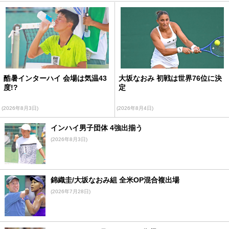
酷暑インターハイ 会場は気温43
大坂なおみ 初戦は世界76位に決
度!?
定
(2026年8月3日)
(2026年8月4日)
インハイ男子団体 4強出揃う
(2026年8月3日)
錦織圭/大坂なおみ組 全米OP混合複出場
(2026年7月28日)