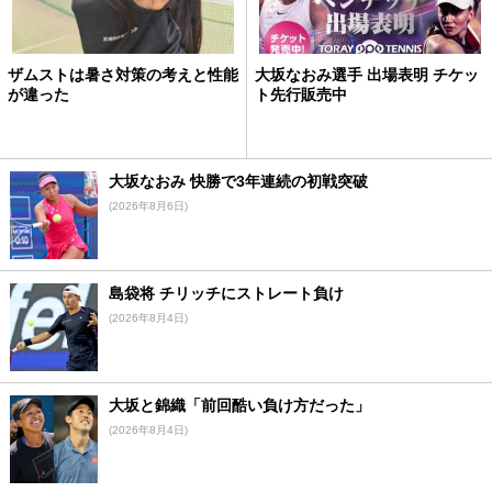
ザムストは暑さ対策の考えと性能
大坂なおみ選手 出場表明 チケッ
が違った
ト先行販売中
大坂なおみ 快勝で3年連続の初戦突破
(2026年8月6日)
島袋将 チリッチにストレート負け
(2026年8月4日)
大坂と錦織「前回酷い負け方だった」
(2026年8月4日)