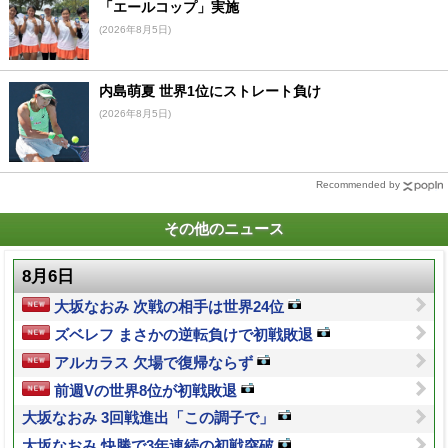
「エールコップ」実施
(2026年8月5日)
内島萌夏 世界1位にストレート負け
(2026年8月5日)
Recommended by
その他のニュース
8月6日
大坂なおみ 次戦の相手は世界24位
ズベレフ まさかの逆転負けで初戦敗退
アルカラス 欠場で復帰ならず
前週Vの世界8位が初戦敗退
大坂なおみ 3回戦進出「この調子で」
大坂なおみ 快勝で3年連続の初戦突破