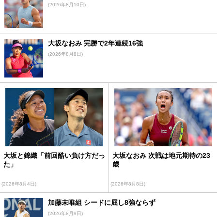
(2026年8月10日)
大坂なおみ 完勝で2年連続16強
(2026年8月8日)
大坂と錦織「前回酷い負け方だっ
大坂なおみ 次戦は地元期待の23
た」
歳
(2026年8月4日)
(2026年8月8日)
加藤未唯組 シードに屈し8強ならず
(2026年8月9日)