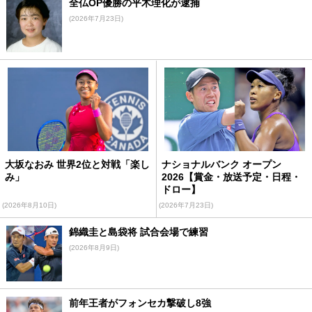
全仏OP優勝の平木理化が逮捕
(2026年7月23日)
大坂なおみ 世界2位と対戦「楽し
ナショナルバンク オープン
み」
2026【賞金・放送予定・日程・
ドロー】
(2026年8月10日)
(2026年7月23日)
錦織圭と島袋将 試合会場で練習
(2026年8月9日)
前年王者がフォンセカ撃破し8強