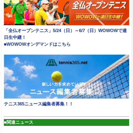
「全仏オープンテニス」5/24（日）～6/7（日）WOWOWで連
日生中継！
■WOWOWオンデマンドはこちら
テニス365ニュース編集者募集！！
■関連ニュース