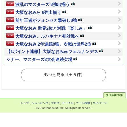
波乱のマスターズ 8強出揃う
大坂なおみら 8強出揃う
前年王者がフォンセカ撃破し8強
大坂なおみ 世界2位と対戦「楽しみ」
大坂なおみ、ルバキナと初対戦へ
大坂なおみ 2年連続8強、次戦は世界2位
【1ポイント速報】大坂なおみvsフェルナンデス
シナー、マスターズ2大会連続欠場
トップ
|
ショッピング
|
ブログ
|
サークル
|
コート検索
|
マイページ
©2012 tennis365 Inc. All Rights Reserved.