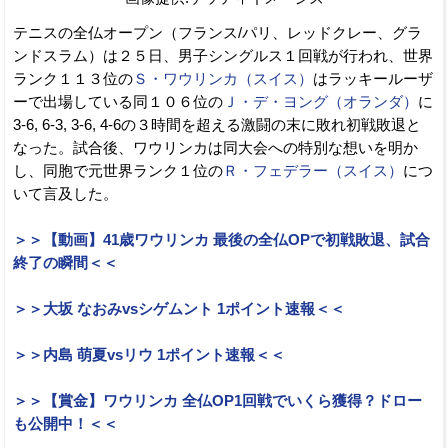
テニスの全仏オープン（フランス/パリ、レッドクレー、グラ
ンドスラム）は２５日、男子シングルス１回戦が行われ、世界
ランク１１３位の
Ｓ・ワウリンカ（スイス）
はラッキールーザ
ーで出場している同１０６位の
Ｊ・デ・ヨング（オランダ）
に
3-6, 6-3, 3-6, 4-6の３時間を超える激闘の末に敗れ初戦敗退と
なった。試合後、ワウリンカは同大会への特別な想いを明か
し、同胞で元世界ランク１位の
Ｒ・フェデラー（スイス）
につ
いて言及した。
＞＞【動画】41歳ワウリンカ 最後の全仏OPで初戦敗退、試合
終了の瞬間＜＜
＞＞大坂 なおみvsシゲムント 1ポイント速報＜＜
＞＞内島 萌夏vsリウ 1ポイント速報＜＜
＞＞【賞金】ワウリンカ 全仏OP1回戦でいくら獲得？ドロー
も公開中！＜＜