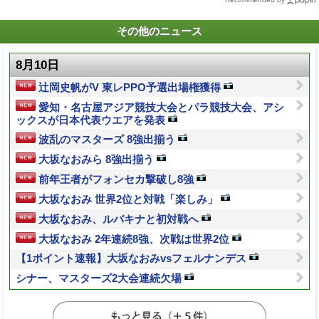
その他のニュース
8月10日
辻岡史帆がV 東レPPO予選出場権獲得
愛知・名古屋アジア競技大会とパラ競技大会、アシ
ックスが日本代表ウエアを発表
波乱のマスターズ 8強出揃う
大坂なおみら 8強出揃う
前年王者がフォンセカ撃破し8強
大坂なおみ 世界2位と対戦「楽しみ」
大坂なおみ、ルバキナと初対戦へ
大坂なおみ 2年連続8強、次戦は世界2位
【1ポイント速報】大坂なおみvsフェルナンデス
シナー、マスターズ2大会連続欠場