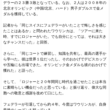
デラーの２３勝３敗となっている。なお、２人は２００８年の
北京オリンピック（中国/北京、ハード）男子ダブルスで金メ
ダルを獲得している。
記者から「同じスイスにフェデラーがいたことで悔しさを感じ
たことはあるか」と問われたワウリンカは、「ツアーに来た
時、すでにロジャーがいた。でも自分にとっては、それは大き
なチャンスだった」と回答。
さらに、「同じコートで練習し、知識を共有し、最高の選手か
ら学べた。彼は世界１位だったし、そのおかげでデビスカップ
や五輪にも出場できた。オリンピック金メダルも彼のおかげで
獲れた」と語った。
そして、「ロジャーと２０年間同じ時代を過ごせたことは本当
に素晴らしい機会だったと思っている」と振り返り、偉大な同
胞への敬意と感謝を改めて口にした。
フェデラーが引退してから約４年。今度はワウリンカが、自身