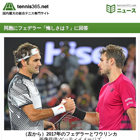
同胞にフェデラー「悔しさは？」に回答
（左から）2017年のフェデラーとワウリンカ
画像提供:ゲッティイメージズ