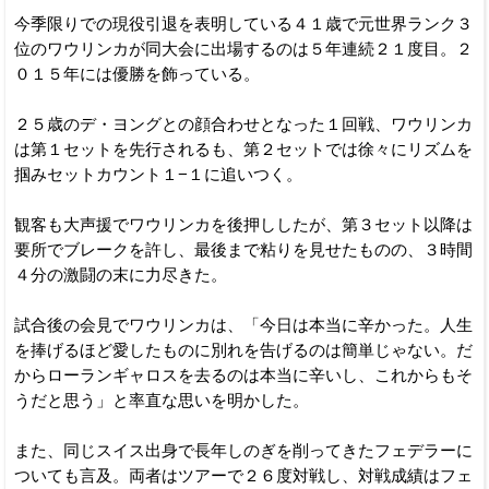
今季限りでの現役引退を表明している４１歳で元世界ランク３
位のワウリンカが同大会に出場するのは５年連続２１度目。２
０１５年には優勝を飾っている。
２５歳のデ・ヨングとの顔合わせとなった１回戦、ワウリンカ
は第１セットを先行されるも、第２セットでは徐々にリズムを
掴みセットカウント１−１に追いつく。
観客も大声援でワウリンカを後押ししたが、第３セット以降は
要所でブレークを許し、最後まで粘りを見せたものの、３時間
４分の激闘の末に力尽きた。
試合後の会見でワウリンカは、「今日は本当に辛かった。人生
を捧げるほど愛したものに別れを告げるのは簡単じゃない。だ
からローランギャロスを去るのは本当に辛いし、これからもそ
うだと思う」と率直な思いを明かした。
また、同じスイス出身で長年しのぎを削ってきたフェデラーに
ついても言及。両者はツアーで２６度対戦し、対戦成績はフェ