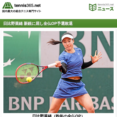
日比野菜緒 新鋭に屈し全仏OP予選敗退
日比野菜緒（昨年の全仏OP）