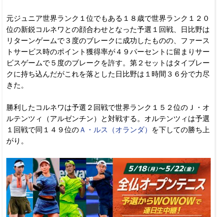
元ジュニア世界ランク１位でもある１８歳で世界ランク１２０
位の新鋭コルネワとの顔合わせとなった予選１回戦、日比野は
リターンゲームで３度のブレークに成功したものの、ファース
トサービス時のポイント獲得率が４９パーセントに留まりサー
ビスゲームで５度のブレークを許す。第２セットはタイブレー
クに持ち込んだがこれを落とした日比野は１時間３６分で力尽
きた。
勝利したコルネワは予選２回戦で世界ランク１５２位のＪ・オ
ルテンツィ（アルゼンチン）と対戦する。オルテンツィは予選
１回戦で同１４９位の
Ａ・ルス（オランダ）
を下しての勝ち上
がり。