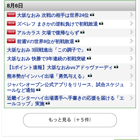
8月6日
大坂なおみ 次戦の相手は世界24位
ズベレフ まさかの逆転負けで初戦敗退
アルカラス 欠場で復帰ならず
前週Vの世界8位が初戦敗退
大坂なおみ 3回戦進出「この調子で」
大坂なおみ 快勝で3年連続の初戦突破
【1ポイント速報】大坂なおみvsアドゥヴァーディ
熊本勢がインハイ出場「勇気与える」
ジャパンオープン公式アプリをリリース、試合スケジュ
ールなど通知
近畿インターハイ出場選手へ手書きの応援を届ける「エ
ールコップ」実施