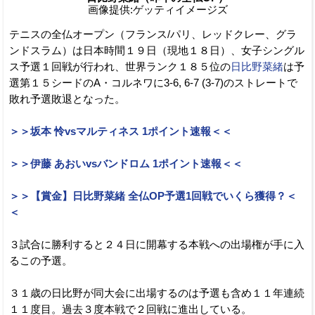
画像提供:ゲッティイメージズ
テニスの全仏オープン（フランス/パリ、レッドクレー、グラ
ンドスラム）は日本時間１９日（現地１８日）、女子シングル
ス予選１回戦が行われ、世界ランク１８５位の
日比野菜緒
は予
選第１５シードのA・コルネワに3-6, 6-7 (3-7)のストレートで
敗れ予選敗退となった。
＞＞坂本 怜vsマルティネス 1ポイント速報＜＜
＞＞伊藤 あおいvsバンドロム 1ポイント速報＜＜
＞＞【賞金】日比野菜緒 全仏OP予選1回戦でいくら獲得？＜
＜
３試合に勝利すると２４日に開幕する本戦への出場権が手に入
るこの予選。
３１歳の日比野が同大会に出場するのは予選も含め１１年連続
１１度目。過去３度本戦で２回戦に進出している。