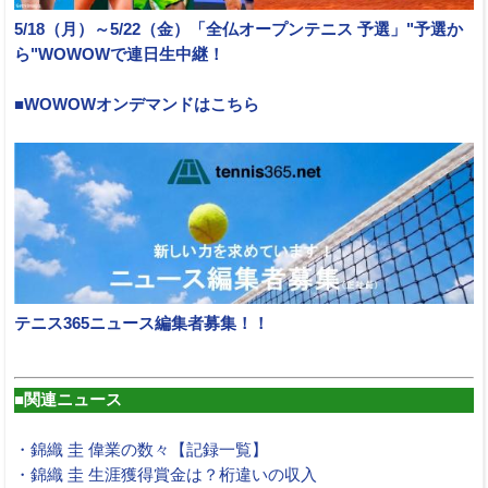
5/18（月）～5/22（金）「全仏オープンテニス 予選」"予選か
ら"WOWOWで連日生中継！
■WOWOWオンデマンドはこちら
テニス365ニュース編集者募集！！
■関連ニュース
・錦織 圭 偉業の数々【記録一覧】
・錦織 圭 生涯獲得賞金は？桁違いの収入