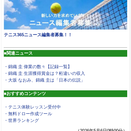
テニス365ニュース編集者募集！！
■関連ニュース
・錦織 圭 偉業の数々【記録一覧】
・錦織 圭 生涯獲得賞金は？桁違いの収入
・大坂 なおみ、錦織 圭は「日本の伝説」
■おすすめコンテンツ
・テニス体験レッスン受付中
・無料ドロー作成ツール
・世界ランキング
（2026年5月6日0時00分）