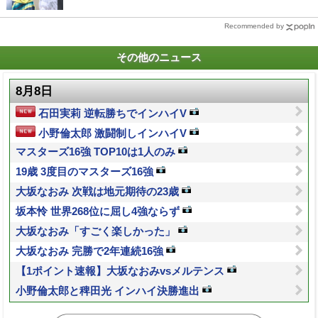
Recommended by
その他のニュース
8月8日
石田実莉 逆転勝ちでインハイV
小野倫太郎 激闘制しインハイV
マスターズ16強 TOP10は1人のみ
19歳 3度目のマスターズ16強
大坂なおみ 次戦は地元期待の23歳
坂本怜 世界268位に屈し4強ならず
大坂なおみ「すごく楽しかった」
大坂なおみ 完勝で2年連続16強
【1ポイント速報】大坂なおみvsメルテンス
小野倫太郎と稗田光 インハイ決勝進出