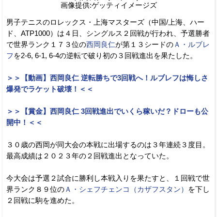
画像提供:ゲッティイメージズ
男子テニスのロレックス・上海マスターズ（中国/上海、ハー
ド、ATP1000）は４日、シングルス２回戦が行われ、予選勝者
で世界ランク１７３位の
西岡良仁
が第１３シードの
Ａ・ルブレ
フ
を2-6, 6-1, 6-4の逆転で破り初の３回戦進出を果たした。
＞＞【動画】西岡良仁 逆転勝ちで3回戦へ！ルブレフは悔しさ
爆発でラケット破壊！＜＜
＞＞【賞金】西岡良仁 3回戦進出でいくら稼いだ？ドローも公
開中！＜＜
３０歳の西岡が同大会の本戦に出場するのは３年連続３度目。
最高成績は２０２３年の２回戦進出となっていた。
今大会は予選２試合に勝利し本戦入りを果たすと、１回戦で世
界ランク８９位の
Ａ・シェフチェンコ（カザフスタン）
を下し
２回戦に駒を進めた。