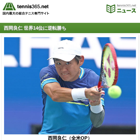
西岡良仁 世界14位に逆転勝ち
西岡良仁（全米OP）