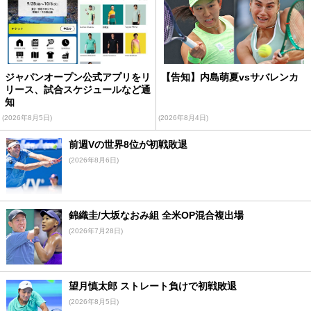
ジャパンオープン公式アプリをリ
【告知】内島萌夏vsサバレンカ
リース、試合スケジュールなど通
知
(2026年8月5日)
(2026年8月4日)
前週Vの世界8位が初戦敗退
(2026年8月6日)
錦織圭/大坂なおみ組 全米OP混合複出場
(2026年7月28日)
望月慎太郎 ストレート負けで初戦敗退
(2026年8月5日)