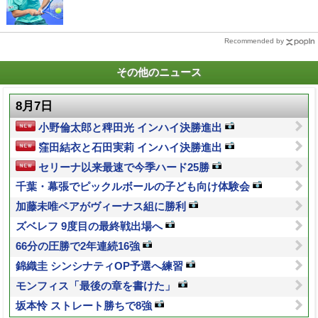
Recommended by
その他のニュース
8月7日
小野倫太郎と稗田光 インハイ決勝進出
窪田結衣と石田実莉 インハイ決勝進出
セリーナ以来最速で今季ハード25勝
千葉・幕張でピックルボールの子ども向け体験会
加藤未唯ペアがヴィーナス組に勝利
ズベレフ 9度目の最終戦出場へ
66分の圧勝で2年連続16強
錦織圭 シンシナティOP予選へ練習
モンフィス「最後の章を書けた」
坂本怜 ストレート勝ちで8強