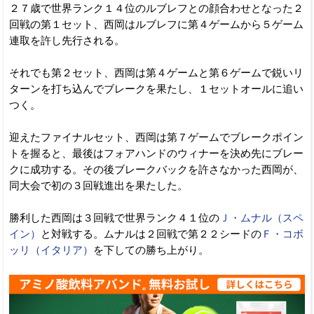
２７歳で世界ランク１４位のルブレフとの顔合わせとなった２
回戦の第１セット、西岡はルブレフに第４ゲームから５ゲーム
連取を許し先行される。
それでも第２セット、西岡は第４ゲームと第６ゲームで鋭いリ
ターンを打ち込んでブレークを果たし、１セットオールに追い
つく。
迎えたファイナルセット、西岡は第７ゲームでブレークポイン
トを握ると、最後はフォアハンドのウィナーを決め先にブレー
クに成功する。その後ブレークバックを許さなかった西岡が、
同大会で初の３回戦進出を果たした。
勝利した西岡は３回戦で世界ランク４１位の
Ｊ・ムナル（スペ
イン）
と対戦する。ムナルは２回戦で第２２シードの
Ｆ・コボ
ッリ（イタリア）
を下しての勝ち上がり。