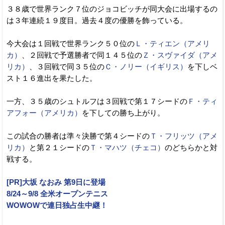
３８歳で世界ランク７位のジョコビッチが同大会に出場するの
は３年連続１９度目。過去４度の優勝を飾っている。
今大会は１回戦で世界ランク５０位の
Ｌ・ティエン（アメリ
カ）
、２回戦で予選勝者で同１４５位の
Ｚ・スヴァイダ（アメ
リカ）
、３回戦で同３５位の
Ｃ・ノリー（イギリス）
を下しベ
スト１６進出を果たした。
一方、３５歳のシュトルフは３回戦で第１７シードの
Ｆ・ティ
アフォー（アメリカ）
を下しての勝ち上がり。
この試合の勝者は準々決勝で第４シードの
Ｔ・フリッツ（アメ
リカ）
と第２１シードの
Ｔ・マハツ（チェコ）
のどちらかと対
戦する。
[PR]大坂 なおみ 第9日に登場
8/24～9/8 全米オープンテニス
WOWOWで連日独占生中継！