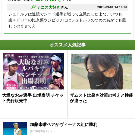
テニス大好き
さん
2025-09-01 14:16:26
シュトルフは連続でシード選手と戦って立派だったよな。いつも
楽々ドローの比京菜ウジビッチにはシュトルフのつめのあかでも煎
じてのませてえ
オススメ人気記事
大坂なおみ選手 出場表明 チケッ
ザムストは暑さ対策の考えと性能
ト先行販売中
が違った
加藤未唯ペアがヴィーナス組に勝利
(2026年8月7日)