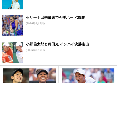
セリーナ以来最速で今季ハード25勝
(2026年8月7日)
小野倫太郎と稗田光 インハイ決勝進出
(2026年8月7日)
ムバダラ・シティ・オープン
望月慎太郎 快進撃で世界ランク
2026【賞金・放送予定・日程・
上昇
ドロー】