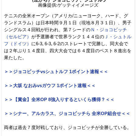
画像提供:ゲッティイメージズ
テニスの全米オープン（アメリカ/ニューヨーク、ハード、グ
ランドスラム）は日本時間９月１日（現地８月３１日）、男子
シングルス４回戦が行われ、第７シードの
Ｎ・ジョコビッチ
（セルビア）
が予選勝者で世界ランク１４４位の
Ｊ・シュトル
フ（ドイツ）
に6-3, 6-3, 6-2のストレートで完勝し、同大会で
は２年ぶり１４度目、四大大会では６４度目のベスト８進出を
果たした。
＞＞ジョコビッチvsシュトルフ 1ポイント速報＜＜
＞＞大坂 なおみvsガウフ 1ポイント速報＜＜
＞＞【賞金】全米OP 8強入りするといくら獲得？＜＜
＞＞シナー、アルカラス、ジョコビッチら 全米OP組合せ＜＜
両者は過去７度対戦しており、ジョコビッチが全勝している。