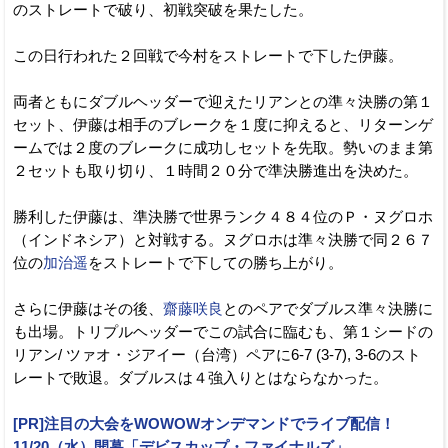
のストレートで破り、初戦突破を果たした。
この日行われた２回戦で今村をストレートで下した伊藤。
両者ともにダブルヘッダーで迎えたリアンとの準々決勝の第１
セット、伊藤は相手のブレークを１度に抑えると、リターンゲ
ームでは２度のブレークに成功しセットを先取。勢いのまま第
２セットも取り切り、１時間２０分で準決勝進出を決めた。
勝利した伊藤は、準決勝で世界ランク４８４位のＰ・ヌグロホ
（インドネシア）と対戦する。ヌグロホは準々決勝で同２６７
位の
加治遥
をストレートで下しての勝ち上がり。
さらに伊藤はその後、
齋藤咲良
とのペアでダブルス準々決勝に
も出場。トリプルヘッダーでこの試合に臨むも、第１シードの
リアン/ ツァオ・ジアイー（台湾）ペアに6-7 (3-7), 3-6のスト
レートで敗退。ダブルスは４強入りとはならなかった。
[PR]注目の大会をWOWOWオンデマンドでライブ配信！
11/20（水）開幕「デビスカップ・ファイナルズ」