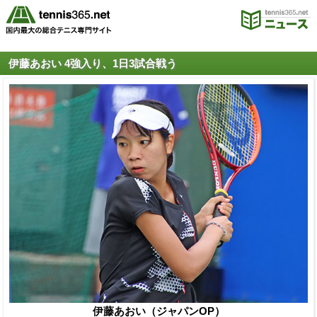
伊藤あおい 4強入り、1日3試合戦う
伊藤あおい（ジャパンOP）