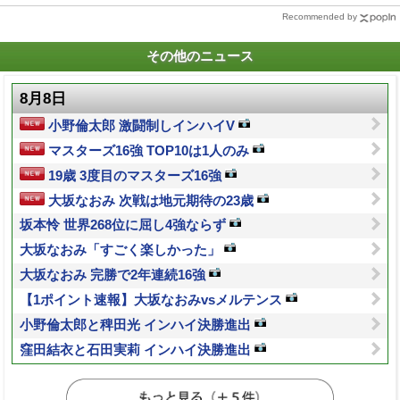
Recommended by
その他のニュース
8月8日
小野倫太郎 激闘制しインハイV
マスターズ16強 TOP10は1人のみ
19歳 3度目のマスターズ16強
大坂なおみ 次戦は地元期待の23歳
坂本怜 世界268位に屈し4強ならず
大坂なおみ「すごく楽しかった」
大坂なおみ 完勝で2年連続16強
【1ポイント速報】大坂なおみvsメルテンス
小野倫太郎と稗田光 インハイ決勝進出
窪田結衣と石田実莉 インハイ決勝進出