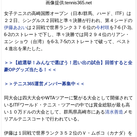
画像提供:tennis365.net
女子テニスの高崎国際オープン（日本/群馬、ハード、ITF）は
２２日、シングルス２回戦と準々決勝が行われ、第４シードの
伊藤あおい
は２回戦で世界ランク３７６位の
今村咲
を7-6 (7-3),
6-2のストレートで下し、準々決勝では同２９４位のリアン・
エン ショウ（台湾）を6-3, 7-5のストレートで破って、ベスト
４進出を果たした。
＞＞【総選挙！みんなで選ぼう！思い出の試合】回答すると全
豪OPグッズ当たる！＜＜
＞＞テニス365運営メンバー募集中＜＜
同大会は四大大会やWTAツアーに繋がる大会として開催されて
いるITFワールド・テニス・ツアーの中では賞金総額が最も高
い１０万ドルの大会として、群馬県高崎市にある
清水善造
メモ
リアルテニスコートで行われている。
伊藤は１回戦で世界ランク３５２位のＶ・ムボコ（カナダ）を