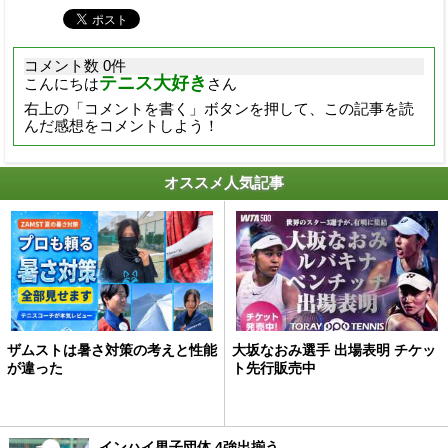
コメント数 0件
テニス大好き
こんにちは
さん
右上の「コメントを書く」ボタンを押して、この記事を読
んだ感想をコメントしよう！
オススメ人気記事
ザムストは暑さ対策の考えと性能
大坂なおみ選手 出場表明 チケッ
が違った
ト先行販売中
インハイ男子団体 4強出揃う