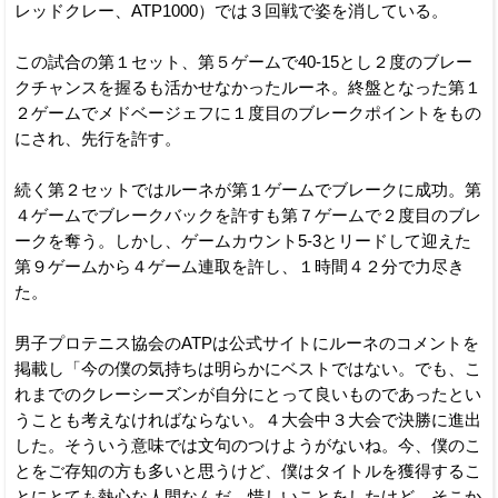
レッドクレー、ATP1000）では３回戦で姿を消している。
この試合の第１セット、第５ゲームで40-15とし２度のブレー
クチャンスを握るも活かせなかったルーネ。終盤となった第１
２ゲームでメドベージェフに１度目のブレークポイントをもの
にされ、先行を許す。
続く第２セットではルーネが第１ゲームでブレークに成功。第
４ゲームでブレークバックを許すも第７ゲームで２度目のブレ
ークを奪う。しかし、ゲームカウント5-3とリードして迎えた
第９ゲームから４ゲーム連取を許し、１時間４２分で力尽き
た。
男子プロテニス協会のATPは公式サイトにルーネのコメントを
掲載し「今の僕の気持ちは明らかにベストではない。でも、こ
れまでのクレーシーズンが自分にとって良いものであったとい
うことも考えなければならない。４大会中３大会で決勝に進出
した。そういう意味では文句のつけようがないね。今、僕のこ
とをご存知の方も多いと思うけど、僕はタイトルを獲得するこ
とにとても熱心な人間なんだ。惜しいことをしたけど、そこか