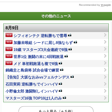
Recommended by
その他のニュース
8月9日
シフィオンテク 逆転勝ちで雪辱
加藤未唯組 シードに屈し8強ならず
19歳 マスターズ3大会連続で8強
世界1位 激闘の末に4回戦敗退
メド 単初戦敗退も複で8強
錦織圭と島袋将 試合会場で練習
【告知】大坂なおみvsフェルナンデス
石田実莉 逆転勝ちでインハイV
小野倫太郎 激闘制しインハイV
マスターズ16強 TOP10は1人のみ