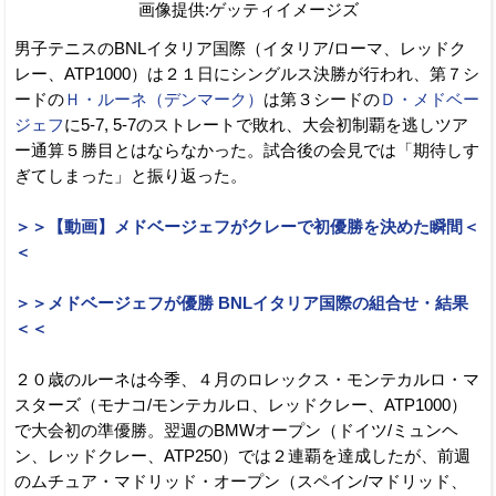
画像提供:ゲッティイメージズ
男子テニスのBNLイタリア国際（イタリア/ローマ、レッドク
レー、ATP1000）は２１日にシングルス決勝が行われ、第７シ
ードの
Ｈ・ルーネ（デンマーク）
は第３シードの
Ｄ・メドベー
ジェフ
に5-7, 5-7のストレートで敗れ、大会初制覇を逃しツア
ー通算５勝目とはならなかった。試合後の会見では「期待しす
ぎてしまった」と振り返った。
＞＞【動画】メドベージェフがクレーで初優勝を決めた瞬間＜
＜
＞＞メドベージェフが優勝 BNLイタリア国際の組合せ・結果
＜＜
２０歳のルーネは今季、４月のロレックス・モンテカルロ・マ
スターズ（モナコ/モンテカルロ、レッドクレー、ATP1000）
で大会初の準優勝。翌週のBMWオープン（ドイツ/ミュンヘ
ン、レッドクレー、ATP250）では２連覇を達成したが、前週
のムチュア・マドリッド・オープン（スペイン/マドリッド、