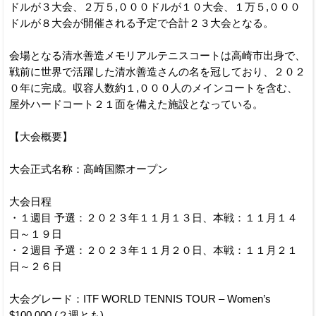
ドルが３大会、２万５,０００ドルが１０大会、１万５,０００
ドルが８大会が開催される予定で合計２３大会となる。
会場となる清水善造メモリアルテニスコートは高崎市出身で、
戦前に世界で活躍した清水善造さんの名を冠しており、２０２
０年に完成。収容人数約１,０００人のメインコートを含む、
屋外ハードコート２１面を備えた施設となっている。
【大会概要】
大会正式名称：高崎国際オープン
大会日程
・１週目 予選：２０２３年１１月１３日、本戦：１１月１４
日～１９日
・２週目 予選：２０２３年１１月２０日、本戦：１１月２１
日～２６日
大会グレード：ITF WORLD TENNIS TOUR – Women’s
$100,000 (２週とも)