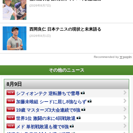
(2026年8月7日)
西岡良仁 日本テニスの現状と未来語る
(2026年8月1日)
Recommended by
その他のニュース
8月9日
シフィオンテク 逆転勝ちで雪辱
加藤未唯組 シードに屈し8強ならず
19歳 マスターズ3大会連続で8強
世界1位 激闘の末に4回戦敗退
メド 単初戦敗退も複で8強