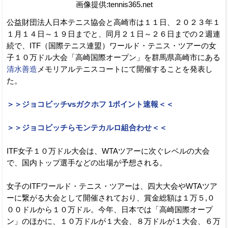
画像提供:tennis365.net
公益財団法人日本テニス協会と高崎市は１１日、２０２３年１
１月１４日～１９日までと、同月２１日～２６日までの２週連
続で、ITF（国際テニス連盟）ワールド・テニス・ツアーの女
子１０万ドル大会「高崎国際オープン」を群馬県高崎市にある
清水善造
メモリアルテニスコートにて開催することを発表し
た。
＞＞ジョコビッチvsガクホフ 1ポイント速報＜＜
＞＞ジョコビッチらモンテカルロ組合わせ＜＜
ITF女子１０万ドル大会は、WTAツアーに次ぐレベルの大会
で、国内トップ選手などの出場が予想される。
女子のITFワールド・テニス・ツアーは、四大大会やWTAツア
ーに繋がる大会として開催されており、賞金総額は１万５,０
００ドルから１０万ドル。今年、日本では「高崎国際オープ
ン」のほかに、１０万ドルが１大会、８万ドルが１大会、６万