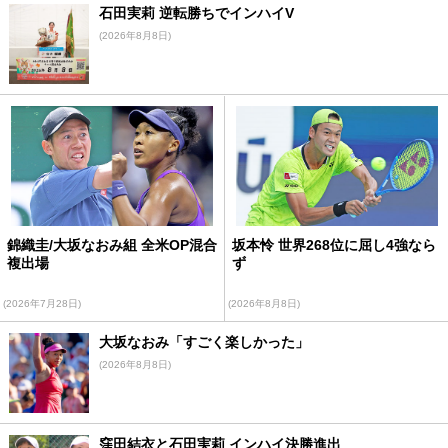
石田実莉 逆転勝ちでインハイV
(2026年8月8日)
錦織圭/大坂なおみ組 全米OP混合
坂本怜 世界268位に屈し4強なら
複出場
ず
(2026年7月28日)
(2026年8月8日)
大坂なおみ「すごく楽しかった」
(2026年8月8日)
窪田結衣と石田実莉 インハイ決勝進出