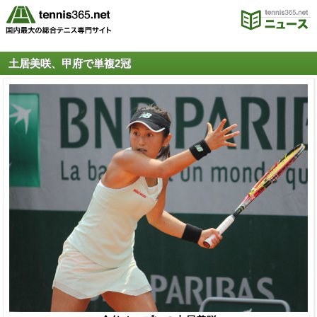
土居美咲、甲府で単複2冠