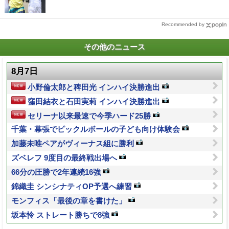
Recommended by
その他のニュース
8月7日
小野倫太郎と稗田光 インハイ決勝進出
窪田結衣と石田実莉 インハイ決勝進出
セリーナ以来最速で今季ハード25勝
千葉・幕張でピックルボールの子ども向け体験会
加藤未唯ペアがヴィーナス組に勝利
ズベレフ 9度目の最終戦出場へ
66分の圧勝で2年連続16強
錦織圭 シンシナティOP予選へ練習
モンフィス「最後の章を書けた」
坂本怜 ストレート勝ちで8強