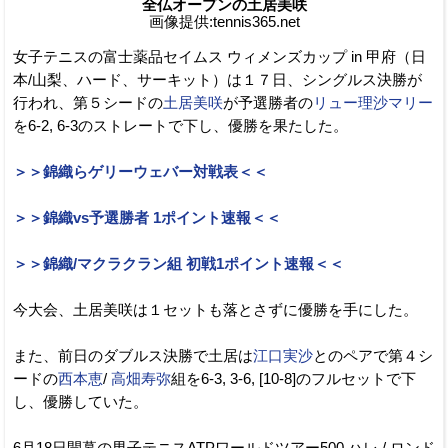
全仏オープンの土居美咲
画像提供:tennis365.net
女子テニスの富士薬品セイムス ウィメンズカップ in 甲府（日
本/山梨、ハード、サーキット）は１７日、シングルス決勝が
行われ、第５シードの
土居美咲
が予選勝者の
リュー理沙マリー
を6-2, 6-3のストレートで下し、優勝を果たした。
＞＞錦織らゲリーウェバー対戦表＜＜
＞＞錦織vs予選勝者 1ポイント速報＜＜
＞＞錦織/マクラクラン組 初戦1ポイント速報＜＜
今大会、土居美咲は１セットも落とさずに優勝を手にした。
また、前日のダブルス決勝で土居は
江口実沙
とのペアで第４シ
ードの
西本恵
/
高畑寿弥
組を6-3, 3-6, [10-8]のフルセットで下
し、優勝していた。