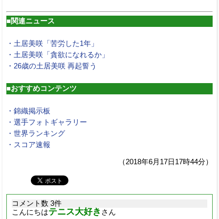
■関連ニュース
・土居美咲「苦労した1年」
・土居美咲「貪欲になれるか」
・26歳の土居美咲 再起誓う
■おすすめコンテンツ
・錦織掲示板
・選手フォトギャラリー
・世界ランキング
・スコア速報
（2018年6月17日17時44分）
コメント数 3件
テニス大好き
こんにちは
さん