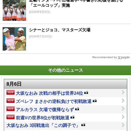
近畿インターハイ出場選手へ手書きの応援を届ける
「エールコップ」実施
(2026年8月5日)
シナーとジョコ、マスターズ欠場
(2026年7月25日)
Recommended by
その他のニュース
8月6日
大坂なおみ 次戦の相手は世界24位
ズベレフ まさかの逆転負けで初戦敗退
アルカラス 欠場で復帰ならず
前週Vの世界8位が初戦敗退
大坂なおみ 3回戦進出「この調子で」