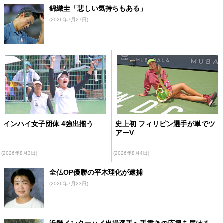
錦織圭「悲しい気持ちもある」
(2026年7月27日)
インハイ女子団体 4強出揃う
史上初 フィリピン選手が単でツ
アーV
(2026年8月3日)
(2026年8月4日)
全仏OP優勝の平木理化が逮捕
(2026年7月23日)