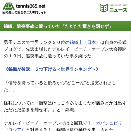
錦織、追突事故に遭っていた「ただただ驚きを隠せず」
男子テニスで世界ランク２０位の
錦織圭（日本）
は自身の公式
ブログで、先週出場したデルレイ・ビーチ・オープン大会期間
の１９日、追突事故に遭っていた事を綴った。
《錦織が後退、５つ下げる＜世界ランキング＞》
「信号を待っていると後ろから"どごーん"と追突されまし
た。」
怪我については「衝撃はけっこうありましたが痛みとかは出ず
ただただ驚きを隠せず。」と、錦織。
デルレイ・ビーチ・オープンでは２回戦で
Ｔ・ガバシュビリ
（ロシア）
と対戦するも、錦織は途中棄権を申し入れた。