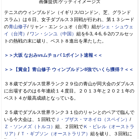
画像提供:ゲッティイメージズ
テニスのウィンブルドン（イギリス/ロンドン、芝、グランド
スラム）は６日、女子ダブルス３回戦が行われ、第１３シード
の
青山修子
/ リャン・エン シュオ（台湾）組が
シェ・シュウェ
イ（台湾）
/
ワン・シンユ（中国）
組を6-3, 4-6, 6-2のフルセッ
トの熱戦の末に破り、ベスト８進出を果たした。
＞＞大坂 なおみvsムチョバ 1ポイント速報＜＜
＞＞【賞金】青山修子 ウィンブルドン8強でいくら獲得？＜＜
３８歳でダブルス世界ランク２９位の青山が同大会のダブルス
に出場するのは６年連続１４度目。２０１３年と２０２１年の
ベスト４が最高成績となっている。
２５歳でダブルス世界ランク３１位のリャンとのペアで臨んで
いる今大会は、１回戦で
Ｊ・ブザス・マネイロ（スペイン）
/
Ｚ・ソンメズ（トルコ）
組、２回戦で
Ｋ・ビレル（オーストラ
リア）
/
Ｔ・ギブソン（オーストラリア）
組を破り、３回戦に