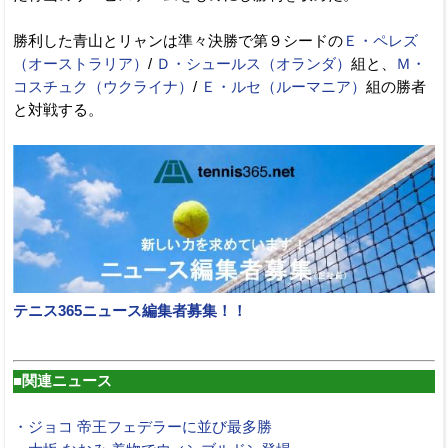
勝利した青山とリャンは準々決勝で第９シードの
Ｅ・ペレズ
（オーストラリア）
/
Ｄ・シュールス（オランダ）
組と、
Ｍ・
コスチュク（ウクライナ）
/
Ｅ・ルセ（ルーマニア）
組の勝者
と対戦する。
テニス365ニュース編集者募集！！
■関連ニュース
・ジョコ 帝王フェデラーに並び最多勝