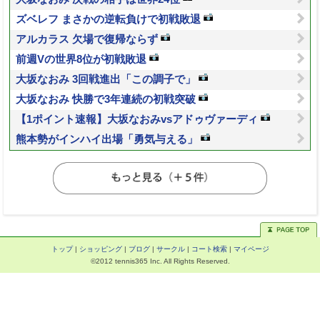
ズベレフ まさかの逆転負けで初戦敗退
アルカラス 欠場で復帰ならず
前週Vの世界8位が初戦敗退
大坂なおみ 3回戦進出「この調子で」
大坂なおみ 快勝で3年連続の初戦突破
【1ポイント速報】大坂なおみvsアドゥヴァーディ
熊本勢がインハイ出場「勇気与える」
トップ
|
ショッピング
|
ブログ
|
サークル
|
コート検索
|
マイページ
©2012 tennis365 Inc. All Rights Reserved.