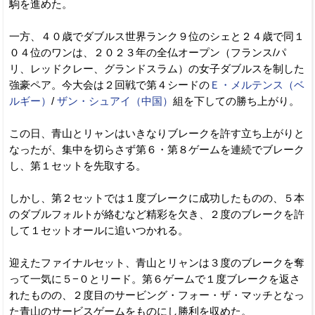
駒を進めた。
一方、４０歳でダブルス世界ランク９位のシェと２４歳で同１
０４位のワンは、２０２３年の全仏オープン（フランス/パ
リ、レッドクレー、グランドスラム）の女子ダブルスを制した
強豪ペア。今大会は２回戦で第４シードの
Ｅ・メルテンス（ベ
ルギー）
/
ザン・シュアイ（中国）
組を下しての勝ち上がり。
この日、青山とリャンはいきなりブレークを許す立ち上がりと
なったが、集中を切らさず第６・第８ゲームを連続でブレーク
し、第１セットを先取する。
しかし、第２セットでは１度ブレークに成功したものの、５本
のダブルフォルトが絡むなど精彩を欠き、２度のブレークを許
して１セットオールに追いつかれる。
迎えたファイナルセット、青山とリャンは３度のブレークを奪
って一気に５−０とリード。第６ゲームで１度ブレークを返さ
れたものの、２度目のサービング・フォー・ザ・マッチとなっ
た青山のサービスゲームをものにし勝利を収めた。