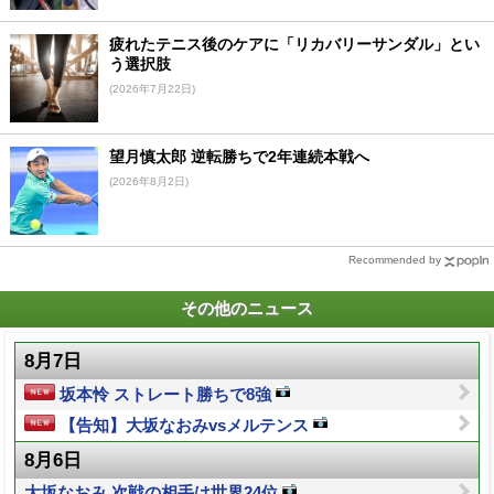
疲れたテニス後のケアに「リカバリーサンダル」とい
う選択肢
(2026年7月22日)
望月慎太郎 逆転勝ちで2年連続本戦へ
(2026年8月2日)
Recommended by
その他のニュース
8月7日
坂本怜 ストレート勝ちで8強
【告知】大坂なおみvsメルテンス
8月6日
大坂なおみ 次戦の相手は世界24位