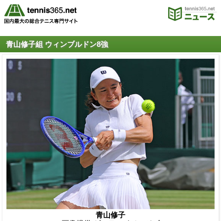
青山修子組 ウィンブルドン8強
青山修子