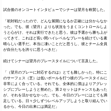
試合後のオンコートインタビューでシナーは望月を称賛した。
「初対戦だったので、どんな展開になるか正確には分からなか
った。でも、彼（望月）よりも状況をうまくコントロールしよ
うと心がけ、それは実行できたと思う。彼は予選から勝ち上が
ってきて、これほど長い間ハイレベルなプレーを続けている素
晴らしい選手だ。本当に凄いことだと思うし、彼とチーム全員
が自分たちを誇りに思うべきだ」
続けてシナーは望月のプレースタイルについて言及した。
「（望月のプレーに対応するのは）とても難しかった。特にこ
のサーフェス（芝）は低いボールを打つ彼のプレースタイルに
非常によく合っている。それでも、全体的に僕はよりアグレッ
シブにプレーしようと努めた。第２セットはチャンスもあった
が、それを活かせなかった。でも、今日のプレーにはとても満
足している。日々少しずつレベルアップしようと取り組んでい
るから、今日の出来には満足だ」