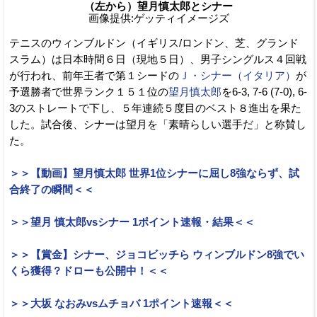
（左から）望月慎太郎とシナー
画像提供:ゲッティイメージズ
テニスのウィンブルドン（イギリス/ロンドン、芝、グランド
スラム）は日本時間６日（現地５日）、男子シングルス４回戦
が行われ、前年王者で第１シードの
Ｊ・シナー（イタリア）
が
予選勝者で世界ランク１５１位の
望月慎太郎
を6-3, 7-6 (7-0), 6-
3のストレートで下し、５年連続５度目のベスト８進出を果た
した。試合後、シナーは望月を「素晴らしい選手だ」と称賛し
た。
＞＞【動画】望月慎太郎 世界1位シナーに屈し8強ならず、試
合終了の瞬間＜＜
＞＞望月 慎太郎vsシナー 1ポイント速報・結果＜＜
＞＞【賞金】シナー、ジョコビッチら ウィンブルドン8強でい
くら獲得？ドローも公開中！＜＜
＞＞大坂 なおみvsムチョバ 1ポイント速報＜＜