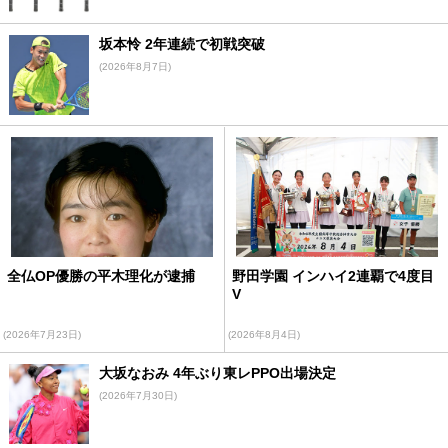
坂本怜 2年連続で初戦突破
(2026年8月7日)
全仏OP優勝の平木理化が逮捕
野田学園 インハイ2連覇で4度目
V
(2026年7月23日)
(2026年8月4日)
大坂なおみ 4年ぶり東レPPO出場決定
(2026年7月30日)