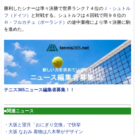
勝利したシナーは準々決勝で世界ランク７４位の
Ｊ・シュトル
フ（ドイツ）
と対戦する。シュトルフは４回戦で同９６位の
Ｈ・フルカチュ（ポーランド）
の途中棄権により準々決勝に駒
を進めた。
テニス365ニュース編集者募集！！
■関連ニュース
・大坂と望月「おにぎり交換」で快挙
・大坂 なおみ 着物は八木華がデザイン