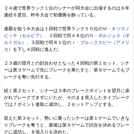
２４歳で世界ランク１位のシナーが同大会に出場するのは６年
連続６度目。昨年大会で初優勝を飾っている。
連覇を狙う今大会は１回戦で世界ランク５０位の
Ｍ・キツマノ
ビッチ（セルビア）
、２回戦で同４８位の
Ｎ・ボルジェス（ポ
ルトガル）
、３回戦で同８１位の
Ｊ・ブルックスビー（アメリ
カ）
を下し４回戦に進んだ。
２３歳の望月との顔合わせとなった４回戦の第１セット、シナ
ーは第３ゲームで先にブレークを果たすと、第９ゲームでもブ
レークを奪い先行する。
続く第２セット、シナーは３本のブレークポイントを望月に凌
がれブレークできずにいたが、そのまま突入したタイブレーク
では７ポイント連取に成功し、２セットアップとする。
迎えた第３セット、勢いに乗ったシナーは第１ゲームでいきな
りブレークを奪うと、最後は第９ゲームで試合を決めるブレー
クに成功し、８強入りを決めた。