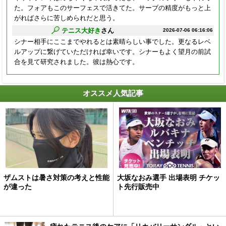
た。フォアもこのサーフェスで活きてた。サーブの精度がもっと上
がればさらに苦しめられだと思う。
テニス大好き
さん
2026-07-06 06:16:06
シナー相手にここまでやれるとは素晴らしい事でした。更なるレベ
ルアップに繋げていただければ幸いです。シナーもよく望月の前試
合を見て研究されました。彼は熱心です。
オススメ人気記事
ザムストは暑さ対策の考えと性能
大坂なおみ選手 出場表明 チケッ
が違った
ト先行販売中