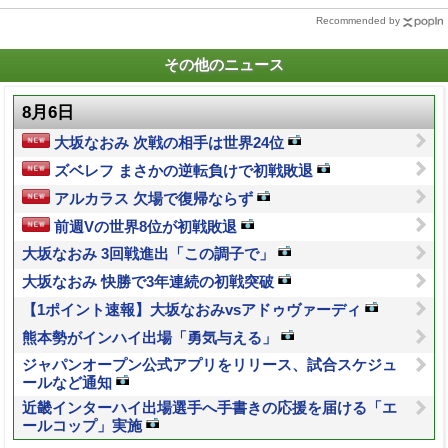
Recommended by
その他のニュース
8月6日
大坂なおみ 次戦の相手は世界24位
ズベレフ まさかの逆転負けで初戦敗退
アルカラス 欠場で復帰ならず
前週Vの世界8位が初戦敗退
大坂なおみ 3回戦進出「この調子で」
大坂なおみ 快勝で3年連続の初戦突破
【1ポイント速報】大坂なおみvsアドゥヴァーディ
熊本勢がインハイ出場「勇気与える」
ジャパンオープン公式アプリをリリース、試合スケジュ
ールなど通知
近畿インターハイ出場選手へ手書きの応援を届ける「エ
ールコップ」実施