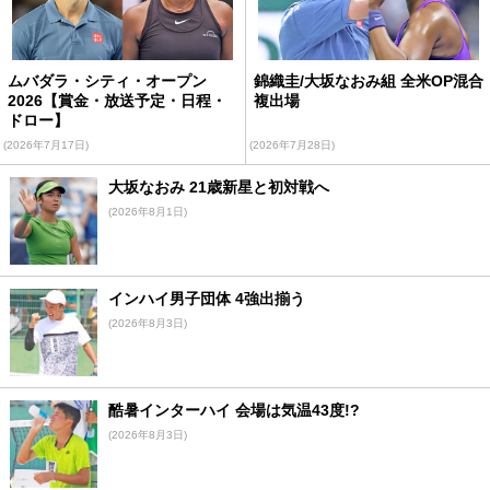
ムバダラ・シティ・オープン
錦織圭/大坂なおみ組 全米OP混合
2026【賞金・放送予定・日程・
複出場
ドロー】
(2026年7月17日)
(2026年7月28日)
大坂なおみ 21歳新星と初対戦へ
(2026年8月1日)
インハイ男子団体 4強出揃う
(2026年8月3日)
酷暑インターハイ 会場は気温43度!?
(2026年8月3日)