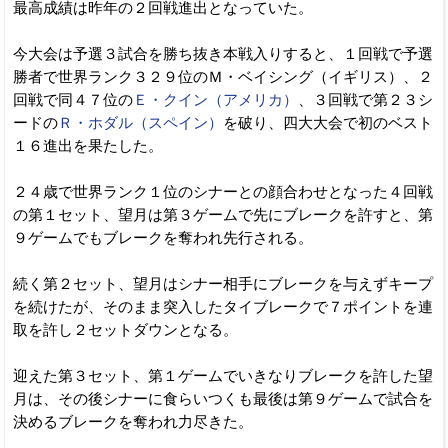
最高成績は昨年の２回戦進出となっていた。
今大会は予選３試合を勝ち抜き本戦入りすると、１回戦で予選
勝者で世界ランク３２９位のＭ・ベイシング（イギリス）、２
回戦で同４７位の
Ｅ・クイン（アメリカ）
、３回戦で第２３シ
ードの
Ｒ・ホダル（スペイン）
を破り、四大大会で初のベスト
１６進出を果たした。
２４歳で世界ランク１位のシナーとの顔合わせとなった４回戦
の第１セット、望月は第３ゲームで先にブレークを許すと、第
９ゲームでもブレークを奪われ先行される。
続く第２セット、望月はシナー相手にブレークを与えずキープ
を続けたが、そのまま突入したタイブレークで７ポイントを連
取を許し２セットダウンとなる。
迎えた第３セット、第１ゲームでいきなりブレークを許した望
月は、その後シナーに食らいつくも最後は第９ゲームで試合を
決めるブレークを奪われ力尽きた。