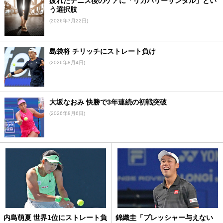
疲れたテニス後のケアに「リカバリーサンダル」とい
う選択肢
(2026年7月22日)
島袋将 チリッチにストレート負け
(2026年8月4日)
大坂なおみ 快勝で3年連続の初戦突破
(2026年8月6日)
内島萌夏 世界1位にストレート負
錦織圭「プレッシャー与えない