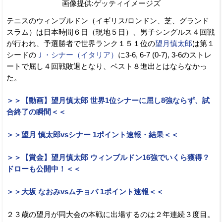
画像提供:ゲッティイメージズ
テニスのウィンブルドン（イギリス/ロンドン、芝、グランド
スラム）は日本時間６日（現地５日）、男子シングルス４回戦
が行われ、予選勝者で世界ランク１５１位の
望月慎太郎
は第１
シードの
Ｊ・シナー（イタリア）
に3-6, 6-7 (0-7), 3-6のストレ
ートで屈し４回戦敗退となり、ベスト８進出とはならなかっ
た。
＞＞【動画】望月慎太郎 世界1位シナーに屈し8強ならず、試
合終了の瞬間＜＜
＞＞望月 慎太郎vsシナー 1ポイント速報・結果＜＜
＞＞【賞金】望月慎太郎 ウィンブルドン16強でいくら獲得？
ドローも公開中！＜＜
＞＞大坂 なおみvsムチョバ 1ポイント速報＜＜
２３歳の望月が同大会の本戦に出場するのは２年連続３度目。