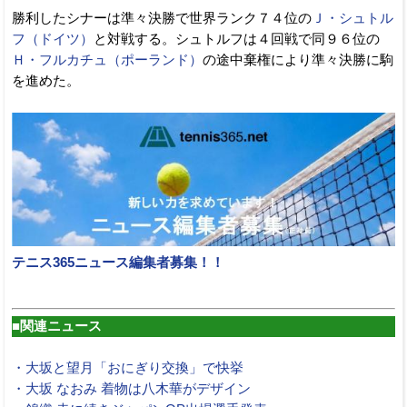
勝利したシナーは準々決勝で世界ランク７４位の
Ｊ・シュトル
フ（ドイツ）
と対戦する。シュトルフは４回戦で同９６位の
Ｈ・フルカチュ（ポーランド）
の途中棄権により準々決勝に駒
を進めた。
テニス365ニュース編集者募集！！
■関連ニュース
・大坂と望月「おにぎり交換」で快挙
・大坂 なおみ 着物は八木華がデザイン