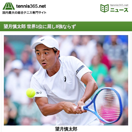
望月慎太郎 世界1位に屈し8強ならず
望月慎太郎