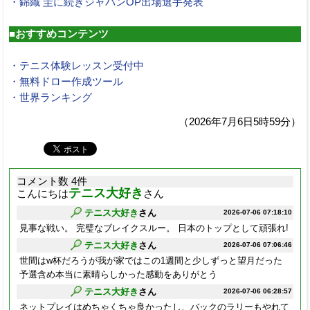
・錦織 圭に続きジャパンOP出場選手発表
■おすすめコンテンツ
・テニス体験レッスン受付中
・無料ドロー作成ツール
・世界ランキング
（2026年7月6日5時59分）
コメント数 4件
テニス大好き
こんにちは
さん
テニス大好き
さん
2026-07-06 07:18:10
見事な戦い。 完璧なブレイクスルー。 日本のトップとして頑張れ!
テニス大好き
さん
2026-07-06 07:06:46
世間はw杯だろうが我が家ではこの1週間と少しずっと望月だった
予選含め本当に素晴らしかった感動をありがとう
テニス大好き
さん
2026-07-06 06:28:57
ネットプレイはめちゃくちゃ良かったし、バックのラリーもやれて