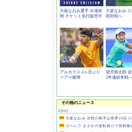
大坂なおみ選手 出場表
大坂なおみ 2
明 チケット先行販売中
初対戦へ
アルカラス 4ヵ月ぶり
望月慎太郎 
ツアー復帰
2年連続本戦
その他のニュース
8月6日
大坂なおみ 次戦の相手は世界24位
(
ズベレフ まさかの逆転負けで初戦敗