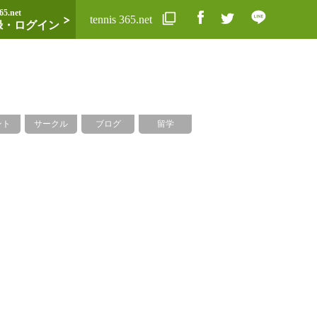
65.net
tennis 365.net
録・ログイン
ント
サークル
ブログ
留学