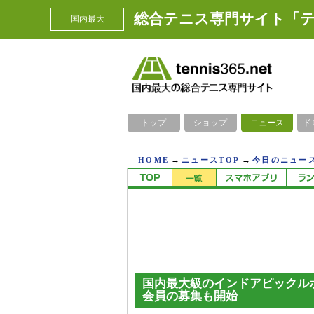
総合テニス専門サイト「テ
国内最大
トップ
ショップ
ニュース
ド
→
→
HOME
ニュースTOP
今日のニュース
国内最大級のインドアピックル
会員の募集も開始