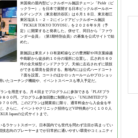
米国発の屋内型ピックルボール施設チェーン「Picklr（ピ
ックラー）」を日本で展開する日本ピックルボールホー
ルディングス（東京都渋谷区）は６月１８日、東京都江
東区塩浜１－２－２にインドアピックルボール施設
「PICKLR TOKYO TOYOSU」を２０２６年９月（予
定）に開業すると発表した。併せて、同日から「ファウ
ンダー会員」（第1期特別会員）の募集を公式サイトで始
めた。
新施設は東京メトロ有楽町線などの豊洲駅やJR京葉線越
中島駅から徒歩約１０分の場所に位置し、広さ約５６０
坪の全天候型インドアクラブ。天候に左右されずに競技
ができる環境を提供する。敷地内には公式ハードコート
７面を設置。コートのほかロッカールームやプロショッ
を用いたコーチング機能や、イベントスペースも導入予定だ。
ランを用意する。月４回までプログラムに参加できる「PLAYプラ
８００円。プログラム参加回数に制限がない「UNLIMITEDプラ
９７００円。この2プランは開業前に限り、通常料金から入会金を半
だ。さらに、イベントやクリニック招待などVIP特典がつく１００人
LR Japanの公式サイトまで。
いるラケットスポーツ。日本国内でも世代を問わず注目が高まってい
競技志向のプレーヤーまでが日常的に通いやすい環境やコミュニティ