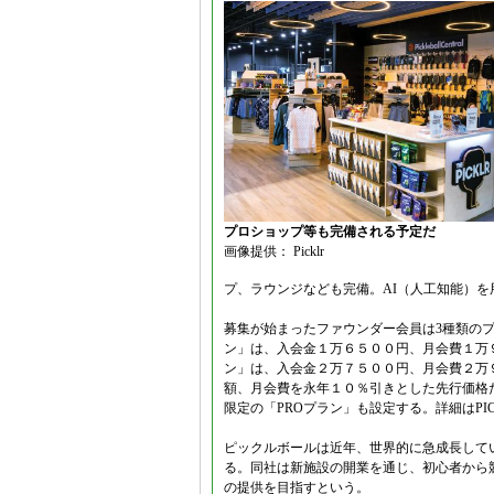
プロショップ等も完備される予定だ
画像提供： Picklr
プ、ラウンジなども完備。AI（人工知能）
募集が始まったファウンダー会員は3種類のプ
ン」は、入会金１万６５００円、月会費１万９
ン」は、入会金２万７５００円、月会費２万
額、月会費を永年１０％引きとした先行価格
限定の「PROプラン」も設定する。詳細はPICK
ピックルボールは近年、世界的に急成長して
る。同社は新施設の開業を通じ、初心者から
の提供を目指すという。