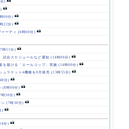
6分)
)
8時06分)
7時22分)
ヴァーディ
(6時00分)
17時51分)
、試合スケジュールなど通知
(14時06分)
援を届ける「エールコップ」実施
(14時00分)
シュラケット4機種を9月発売
(13時55分)
48分)
カ
(8時00分)
(7時30分)
ャン
(7時30分)
分)
54分)