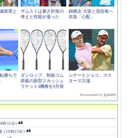
1歳新星と
ザムストは暑さ対策の
錦織圭 大坂と混合複へ
考えと性能が違った
衣装「心配」
逆転勝ちで
ダンロップ、制振ゴム
シナーとジョコ、マス
へ
搭載の新型スカッシュ
ターズ欠場
ラケット4機種を9月発
売
Recommended by
10時55分)
退
(10時25分)