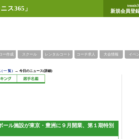
tennis3
ニス365」
新規会員登
ロー作成
スクール
レンタルコート
コーチ求人
大会情報
イベ
→
(一覧)
今日のニュース(詳細)
ボール施設が東京・豊洲に９月開業、第１期特別