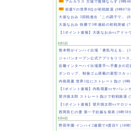
アルカラス 欠場で復帰ならず
(9時4
前週Vの世界8位が初戦敗退
(9時07分
大坂なおみ 3回戦進出「この調子で」
(
大坂なおみ 快勝で3年連続の初戦突破
(
【1ポイント速報】大坂なおみvsアドゥ
8月5日
熊本勢がインハイ出場「勇気与える」
(
ジャパンオープン公式アプリをリリース
近畿インターハイ出場選手へ手書きの応
ダンロップ、制振ゴム搭載の新型スカッ
内島萌夏 世界1位にストレート負け
(9時
【1ポイント速報】内島萌夏vsサバレン
望月慎太郎 ストレート負けで初戦敗退
【1ポイント速報】望月慎太郎vsマロジ
西岡良仁の妻 第一子妊娠を発表
(6時58
8月4日
野田学園 インハイ2連覇で4度目V
(18時