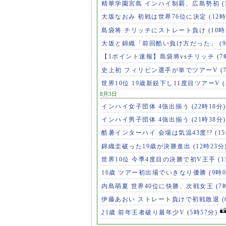
精華学園宮島 インハイ制覇、広島勢初
(
大坂なおみ 初戦は世界76位に決定
(12時
島袋将 チリッチにストレート負け
(10時
大坂と錦織「前回酷い負け方だった」
(
【1ポイント速報】島袋将vsチリッチ
(7
史上初 フィリピン選手が単でツアーV
(
世界10位 19歳新鋭下し11度目ツアーV
8月3日
インハイ女子団体 4強出揃う
(22時18分)
インハイ男子団体 4強出揃う
(21時38分)
酷暑インターハイ 会場は気温43度!?
(1
錦織圭破った19歳が決勝進出
(12時23分
世界10位 今季4度目の決勝で初V王手
(
16歳 ツアー初出場でいきなり優勝
(9時
内島萌夏 世界40位に快勝、次戦女王
(7
伊藤あおい ストレート負けで初戦敗退
21歳 前年王者破り最年少V
(5時57分)