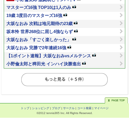
マスターズ16強 TOP10は1人のみ
19歳 3度目のマスターズ16強
大坂なおみ 次戦は地元期待の23歳
坂本怜 世界268位に屈し4強ならず
大坂なおみ「すごく楽しかった」
大坂なおみ 完勝で2年連続16強
【1ポイント速報】大坂なおみvsメルテンス
小野倫太郎と稗田光 インハイ決勝進出
トップ
|
ショッピング
|
ブログ
|
サークル
|
コート検索
|
マイページ
©2012 tennis365 Inc. All Rights Reserved.