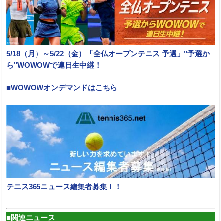
5/18（月）～5/22（金）「全仏オープンテニス 予選」"予選か
ら"WOWOWで連日生中継！
■WOWOWオンデマンドはこちら
テニス365ニュース編集者募集！！
■関連ニュース