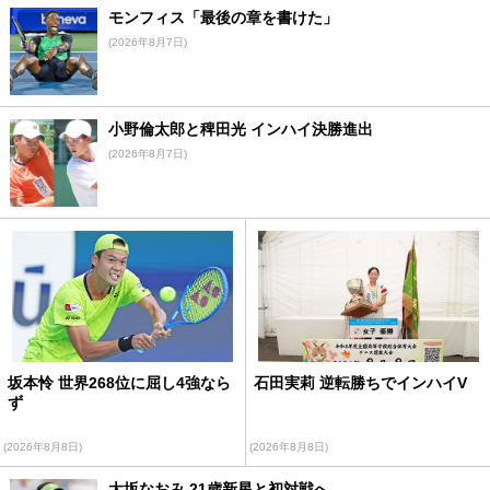
モンフィス「最後の章を書けた」
(2026年8月7日)
小野倫太郎と稗田光 インハイ決勝進出
(2026年8月7日)
坂本怜 世界268位に屈し4強なら
石田実莉 逆転勝ちでインハイV
ず
(2026年8月8日)
(2026年8月8日)
大坂なおみ 21歳新星と初対戦へ