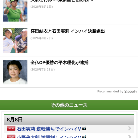
(2026年8月1日)
窪田結衣と石田実莉 インハイ決勝進出
(2026年8月7日)
全仏OP優勝の平木理化が逮捕
(2026年7月23日)
Recommended by
その他のニュース
8月8日
石田実莉 逆転勝ちでインハイV
小野倫太郎 激闘制しインハイV