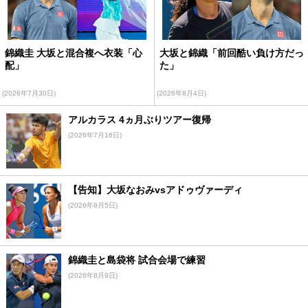
錦織圭 大坂と混合複へ衣装「心
大坂と錦織「前回酷い負け方だっ
配」
た」
(2026年7月30日)
(2026年8月4日)
アルカラス 4ヵ月ぶりツアー復帰
(2026年7月16日)
【告知】大坂なおみvsアドゥヴァーディ
(2026年8月5日)
錦織圭と島袋将 試合会場で練習
(2026年8月9日)