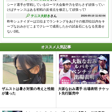
シード選手が苦戦しているローマ大会集中力を切らさず頑張ってい
けばチャンスはある初戦の反省点を修正して頑張って!
テニス大好き
さん
2026-05-10 11:02:04
昨年シュナイダーは11位までランキングをあげその後20位以内をキ
ープなおみがどこまでクレーで成長したかの試金石にもなる見逃せ
ない1戦。
オススメ人気記事
ザムストは暑さ対策の考えと性能
大坂なおみ選手 出場表明 チケッ
が違った
ト先行販売中