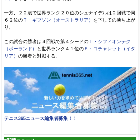
一方、２２歳で世界ランク２０位のシュナイデルは２回戦で同
６２位の
Ｔ・ギブソン（オーストラリア）
を下しての勝ち上が
り。
この試合の勝者は４回戦で第４シードの
Ｉ・シフィオンテク
（ポーランド）
と世界ランク４１位の
Ｅ・コチャレット（イタ
リア）
の勝者と対戦する。
テニス365ニュース編集者募集！！