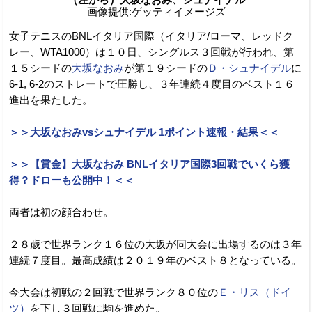
画像提供:ゲッティイメージズ
女子テニスのBNLイタリア国際（イタリア/ローマ、レッドク
レー、WTA1000）は１０日、シングルス３回戦が行われ、第
１５シードの
大坂なおみ
が第１９シードの
Ｄ・シュナイデル
に
6-1, 6-2のストレートで圧勝し、３年連続４度目のベスト１６
進出を果たした。
＞＞大坂なおみvsシュナイデル 1ポイント速報・結果＜＜
＞＞【賞金】大坂なおみ BNLイタリア国際3回戦でいくら獲
得？ドローも公開中！＜＜
両者は初の顔合わせ。
２８歳で世界ランク１６位の大坂が同大会に出場するのは３年
連続７度目。最高成績は２０１９年のベスト８となっている。
今大会は初戦の２回戦で世界ランク８０位の
Ｅ・リス（ドイ
ツ）
を下し３回戦に駒を進めた。