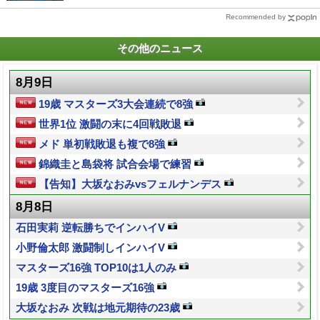
Recommended by
その他のニュース
8月9日
19歳 マスターズ3大会連続で8強
世界1位 激闘の末に4回戦敗退
メド 単初戦敗退も複で8強
錦織圭と島袋将 試合会場で練習
【告知】大坂なおみvsフェルナンデス
8月8日
石田実莉 逆転勝ちでインハイV
小野倫太郎 激闘制しインハイV
マスターズ16強 TOP10は1人のみ
19歳 3度目のマスターズ16強
大坂なおみ 次戦は地元期待の23歳