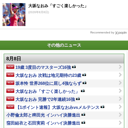
大坂なおみ「すごく楽しかった」
(2026年8月8日)
Recommended by
その他のニュース
8月8日
19歳 3度目のマスターズ16強
大坂なおみ 次戦は地元期待の23歳
坂本怜 世界268位に屈し4強ならず
大坂なおみ「すごく楽しかった」
大坂なおみ 完勝で2年連続16強
【1ポイント速報】大坂なおみvsメルテンス
小野倫太郎と稗田光 インハイ決勝進出
窪田結衣と石田実莉 インハイ決勝進出