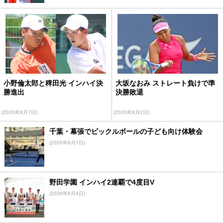
小野倫太郎と稗田光 インハイ決
大坂なおみ ストレート負けで準
勝進出
決勝敗退
(2026年8月7日)
(2026年8月2日)
千葉・幕張でピックルボールの子ども向け体験会
(2026年8月7日)
野田学園 インハイ2連覇で4度目V
(2026年8月4日)