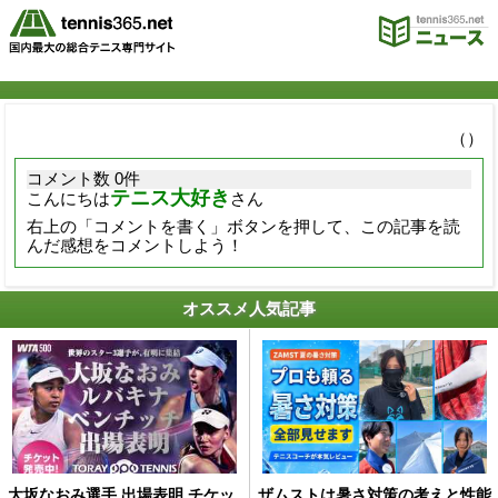
（）
コメント数 0件
テニス大好き
こんにちは
さん
右上の「コメントを書く」ボタンを押して、この記事を読
んだ感想をコメントしよう！
オススメ人気記事
大坂なおみ選手 出場表明 チケッ
ザムストは暑さ対策の考えと性能