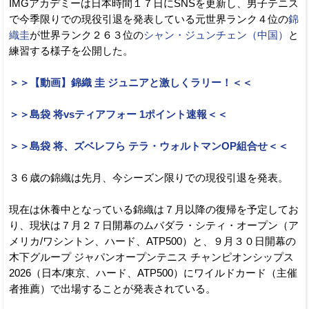
IMGアカデミーは日本時間１７日にSNSを更新し、男子テニス
で今季限りでの現役引退を発表している元世界ランク４位の
錦
織圭
が世界ランク２６３位の
シャン・ジュンチェン（中国）
と
練習する様子を公開した。
＞＞【動画】錦織 圭 ジュニアと激しくラリー！＜＜
＞＞島袋 将vsティアフォー 1ポイント速報＜＜
＞＞島袋 将、ズベレフら テラ・ウォルトマンOP組合せ＜＜
３６歳の錦織は先月、今シーズン限りでの現役引退を発表。
現在は休養中となっている錦織は７月以降の復帰を予定してお
り、現状は７月２７日開幕のムバダラ・シティ・オープン（ア
メリカ/ワシントン、ハード、ATP500）と、９月３０日開幕の
木下グループ ジャパンオープンテニス チャンピオンシップス
2026（日本/東京、ハード、ATP500）にワイルドカード（主催
者推薦）で出場することが発表されている。