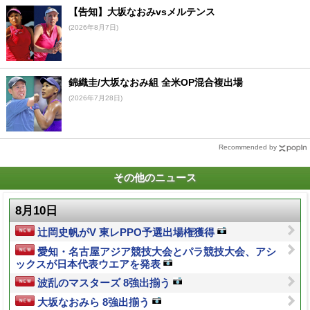
【告知】大坂なおみvsメルテンス
(2026年8月7日)
錦織圭/大坂なおみ組 全米OP混合複出場
(2026年7月28日)
Recommended by
その他のニュース
8月10日
辻岡史帆がV 東レPPO予選出場権獲得
愛知・名古屋アジア競技大会とパラ競技大会、アシ
ックスが日本代表ウエアを発表
波乱のマスターズ 8強出揃う
大坂なおみら 8強出揃う