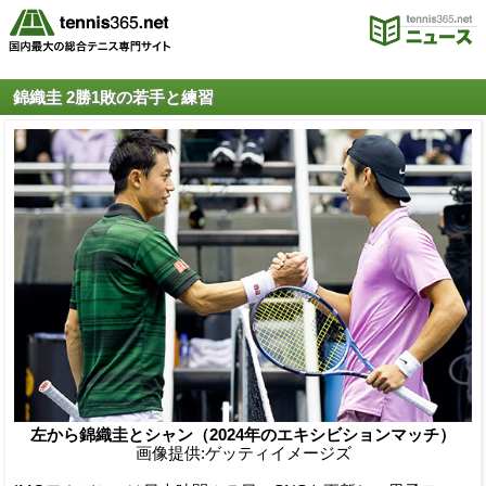
錦織圭 2勝1敗の若手と練習
左から錦織圭とシャン（2024年のエキシビションマッチ）
画像提供:ゲッティイメージズ