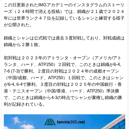
この日更新されたIMGアカデミーのインスタグラムのストーリ
ーズ（２４時間で消える投稿）では、錦織が２１歳で２０２４
年には世界ランク４７位を記録しているシャンと練習する様子
が公開された。
錦織とシャンは公式戦では過去３度対戦しており、対戦成績は
錦織から２勝１敗。
初対戦は２０２３年のアトランタ・オープン（アメリカ/アト
ランタ、ハード、ATP250）２回戦で、このときは錦織が6-4,
7-6 (7-3)で勝利。２度目の対戦は２０２４年の成都オープン
（中国/成都、ハード、ATP250）１回戦で、このときはシャン
が6-4, 6-4で勝利。３度目の対戦は２０２５年の中国銀行・香
港・テニスオープン（中国/香港、ハード、ATP250）準決勝
で、このときは錦織から4-3の時点でシャンが棄権し錦織の勝
利が記録されている。