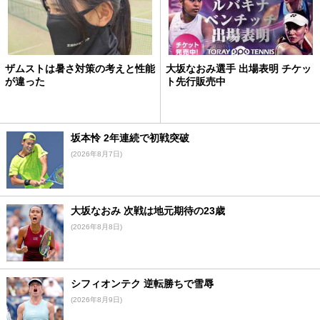
ザムストは暑さ対策の考えと性能
大坂なおみ選手 出場表明 チケッ
が違った
ト先行販売中
坂本怜 2年連続で初戦突破
(2026年8月7日)
大坂なおみ 次戦は地元期待の23歳
(2026年8月8日)
シフィオンテク 逆転勝ちで雪辱
(2026年8月9日)