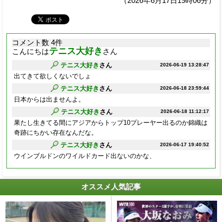
（2026年6月17日19時06分）
コメント数 4件
テニス大好き
こんにちは
さん
テニス大好き
さん
2026-06-19 13:28:47
出てきて欲しくないでしょ
テニス大好き
さん
2026-06-18 23:59:44
日本からは出ませんよ。
テニス大好き
さん
2026-06-18 11:12:17
果たし生きてる間にアジアからトップ10プレーヤー出るのか錦織は
奇跡にちかい存在なんだな。
テニス大好き
さん
2026-06-17 19:40:52
ウインブルドンのワイルドカード出ないのかな、
オススメ人気記事