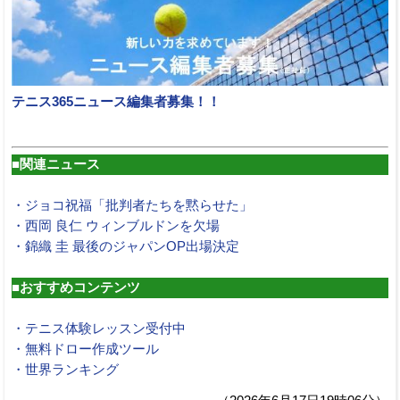
テニス365ニュース編集者募集！！
■関連ニュース
・ジョコ祝福「批判者たちを黙らせた」
・西岡 良仁 ウィンブルドンを欠場
・錦織 圭 最後のジャパンOP出場決定
■おすすめコンテンツ
・テニス体験レッスン受付中
・無料ドロー作成ツール
・世界ランキング