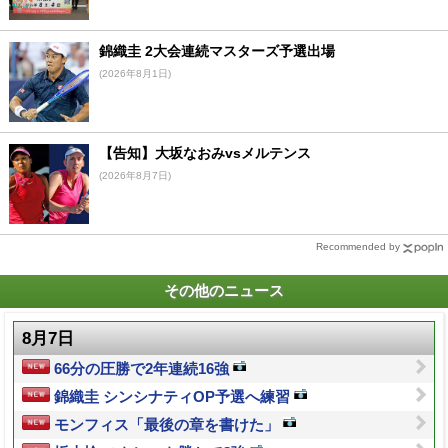
錦織圭 2大会連続マスターズ予選出場
(2026年8月1日)
【告知】大坂なおみvsメルテンス
(2026年8月7日)
Recommended by
その他のニュース
8月7日
66分の圧勝で2年連続16強
錦織圭 シンシナティOP予選へ練習
モンフィス「最後の章を書けた」