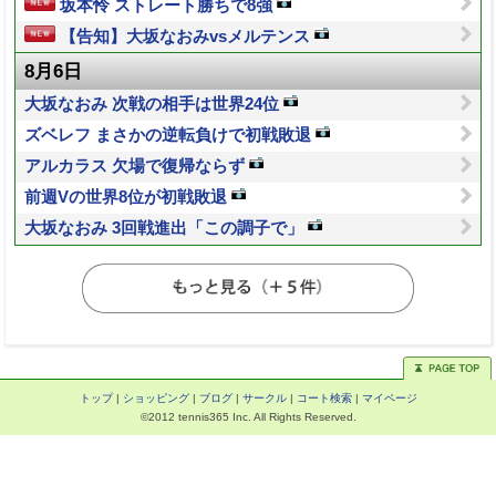
坂本怜 ストレート勝ちで8強
【告知】大坂なおみvsメルテンス
8月6日
大坂なおみ 次戦の相手は世界24位
ズベレフ まさかの逆転負けで初戦敗退
アルカラス 欠場で復帰ならず
前週Vの世界8位が初戦敗退
大坂なおみ 3回戦進出「この調子で」
トップ
|
ショッピング
|
ブログ
|
サークル
|
コート検索
|
マイページ
©2012 tennis365 Inc. All Rights Reserved.