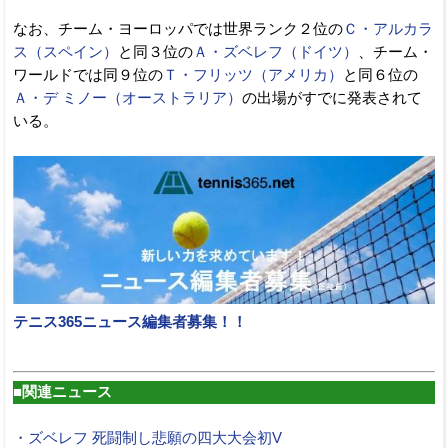
なお、チーム・ヨーロッパでは世界ランク２位の
Ｃ・アルカラ
ス（スペイン）
と同３位の
Ａ・ズベレフ（ドイツ）
、チーム・
ワールドでは同９位の
Ｔ・フリッツ（アメリカ）
と同６位の
Ａ・デ ミノー（オーストラリア）
の出場がすでに発表されて
いる。
テニス365ニュース編集者募集！！
■関連ニュース
・ズベレフ 死闘制し悲願の四大大会初V