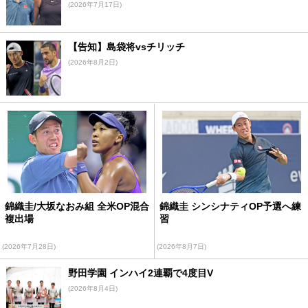
(2026年7月17日)
【告知】島袋将vsチリッチ
(2026年8月2日)
錦織圭/大坂なおみ組 全米OP混合
錦織圭 シンシナティOP予選へ練
複出場
習
(2026年7月28日)
(2026年8月7日)
野田学園 インハイ2連覇で4度目V
(2026年8月4日)