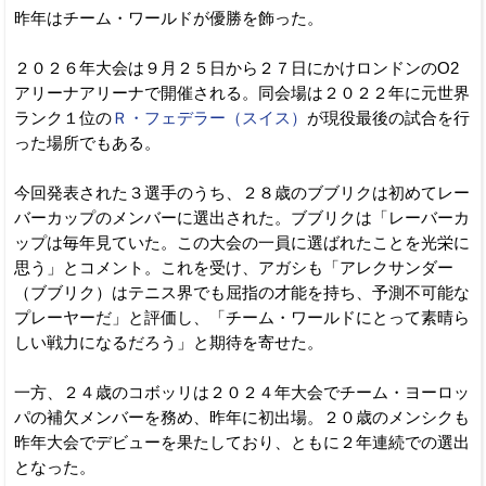
昨年はチーム・ワールドが優勝を飾った。
２０２６年大会は９月２５日から２７日にかけロンドンのO2
アリーナアリーナで開催される。同会場は２０２２年に元世界
ランク１位の
Ｒ・フェデラー（スイス）
が現役最後の試合を行
った場所でもある。
今回発表された３選手のうち、２８歳のブブリクは初めてレー
バーカップのメンバーに選出された。ブブリクは「レーバーカ
ップは毎年見ていた。この大会の一員に選ばれたことを光栄に
思う」とコメント。これを受け、アガシも「アレクサンダー
（ブブリク）はテニス界でも屈指の才能を持ち、予測不可能な
プレーヤーだ」と評価し、「チーム・ワールドにとって素晴ら
しい戦力になるだろう」と期待を寄せた。
一方、２４歳のコボッリは２０２４年大会でチーム・ヨーロッ
パの補欠メンバーを務め、昨年に初出場。２０歳のメンシクも
昨年大会でデビューを果たしており、ともに２年連続での選出
となった。