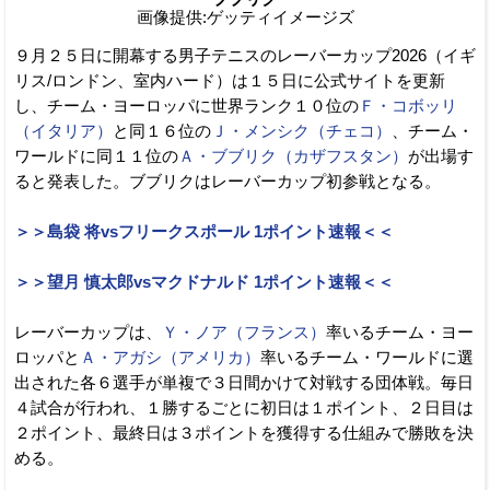
画像提供:ゲッティイメージズ
９月２５日に開幕する男子テニスのレーバーカップ2026（イギ
リス/ロンドン、室内ハード）は１５日に公式サイトを更新
し、チーム・ヨーロッパに世界ランク１０位の
Ｆ・コボッリ
（イタリア）
と同１６位の
Ｊ・メンシク（チェコ）
、チーム・
ワールドに同１１位の
Ａ・ブブリク（カザフスタン）
が出場す
ると発表した。ブブリクはレーバーカップ初参戦となる。
＞＞島袋 将vsフリークスポール 1ポイント速報＜＜
＞＞望月 慎太郎vsマクドナルド 1ポイント速報＜＜
レーバーカップは、
Ｙ・ノア（フランス）
率いるチーム・ヨー
ロッパと
Ａ・アガシ（アメリカ）
率いるチーム・ワールドに選
出された各６選手が単複で３日間かけて対戦する団体戦。毎日
４試合が行われ、１勝するごとに初日は１ポイント、２日目は
２ポイント、最終日は３ポイントを獲得する仕組みで勝敗を決
める。