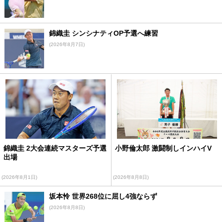
錦織圭 シンシナティOP予選へ練習
(2026年8月7日)
錦織圭 2大会連続マスターズ予選
小野倫太郎 激闘制しインハイV
出場
(2026年8月1日)
(2026年8月8日)
坂本怜 世界268位に屈し4強ならず
(2026年8月8日)