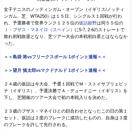
女子テニスのノッティンガム・オープン（イギリス/ノッティ
ンガム、芝、WTA250）は１５日、シングルス１回戦が行わ
れ、予選勝者で世界ランク１２５位の
坂詰姫野
は同５５位の
Ｊ・ブザス・マネイロ（スペイン）
に5-7, 2-6のストレートで
敗れ初戦敗退となり、芝ツアー大会の本戦初白星とはならなか
った。
＞＞島袋 将vsフリークスポール 1ポイント速報＜＜
＞＞望月 慎太郎vsマクドナルド 1ポイント速報＜＜
２４歳の坂詰は今大会、予選１回戦でＭ・ストイサブリェビッ
チ（イギリス）、予選決勝でＡ・デュードニー（イギリス）を
下し、芝開催のツアー大会で初の本戦入りを決めた。
２３歳のブザス・マネイロとの顔合わせとなったこの日の第１
セット、坂詰は２度のブレークに成功したものの、自身は３度
のブレークを許して先行される。