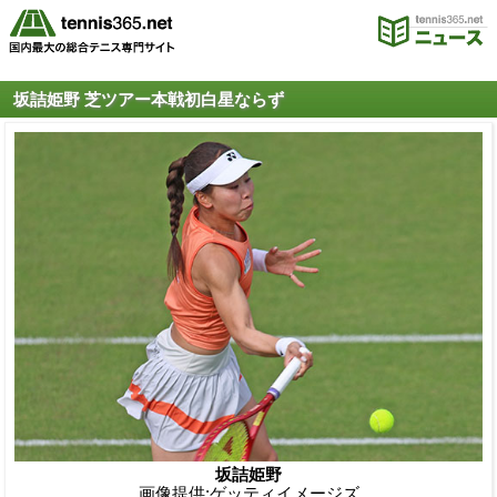
坂詰姫野 芝ツアー本戦初白星ならず
坂詰姫野
画像提供:ゲッティイメージズ