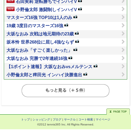
石田実莉 逆転勝ちでインハイV
小野倫太郎 激闘制しインハイV
マスターズ16強 TOP10は1人のみ
19歳 3度目のマスターズ16強
大坂なおみ 次戦は地元期待の23歳
坂本怜 世界268位に屈し4強ならず
大坂なおみ「すごく楽しかった」
大坂なおみ 完勝で2年連続16強
【1ポイント速報】大坂なおみvsメルテンス
小野倫太郎と稗田光 インハイ決勝進出
トップ
|
ショッピング
|
ブログ
|
サークル
|
コート検索
|
マイページ
©2012 tennis365 Inc. All Rights Reserved.