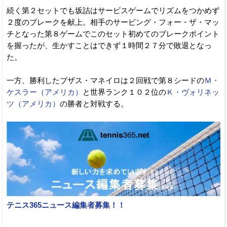
続く第２セットでも坂詰はサービスゲームでリズムをつかめず
２度のブレークを献上。相手のサービング・フォー・ザ・マッ
チとなった第８ゲームでこのセット初めてのブレークポイント
を握ったが、生かすことはできず１時間２７分で敗退となっ
た。
一方、勝利したブザス・マネイロは２回戦で第８シードの
Ｍ・
ケスラー（アメリカ）
と世界ランク１０２位の
Ｋ・ヴォリネッ
ツ（アメリカ）
の勝者と対戦する。
テニス365ニュース編集者募集！！