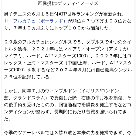
画像提供:ゲッティイメージズ
男子テニスの６月１５日付ATP世界ランキングが更新され、
Ｈ・フルカチュ（ポーランド）
が順位を７つ下げ１０３位とな
り、７年１０ヵ月ぶりにトップ１００から陥落した。
２９歳のフルカチュはシングルスで８、ダブルスで４つのタイ
トルを獲得。２０２１年にはマイアミ・オープン（アメリカ/
マイアミ、ハード、ATPマスターズ1000）、２０２３年にはロ
レックス・上海・マスターズ（中国/上海、ハード、ATPマスタ
ーズ1000）を制するなど２０２４年８月には自己最高シングル
ス６位を記録している。
しかし、同年７月のウィンブルドン（イギリス/ロンドン、
芝、グランドスラム）で負傷した際、右膝の半月板を損傷。そ
の後手術を受けたものの、回復過程で滑膜炎を発症するなどコ
ンディションが整わず、長期間にわたり苦戦を強いられてき
た。
今季のツアーレベルでは３勝９敗と本来の力を発揮できず、今