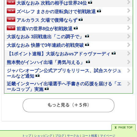
大坂なおみ 次戦の相手は世界24位
ズベレフ まさかの逆転負けで初戦敗退
アルカラス 欠場で復帰ならず
前週Vの世界8位が初戦敗退
大坂なおみ 3回戦進出「この調子で」
大坂なおみ 快勝で3年連続の初戦突破
【1ポイント速報】大坂なおみvsアドゥヴァーディ
熊本勢がインハイ出場「勇気与える」
ジャパンオープン公式アプリをリリース、試合スケジュ
ールなど通知
近畿インターハイ出場選手へ手書きの応援を届ける「エ
ールコップ」実施
トップ
|
ショッピング
|
ブログ
|
サークル
|
コート検索
|
マイページ