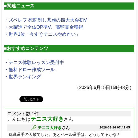
■関連ニュース
・ズベレフ 死闘制し悲願の四大大会初V
・大躍進で全仏OP準V、高額賞金獲得
・世界1位「今すぐテニスやめたい」
■おすすめコンテンツ
・テニス体験レッスン受付中
・無料ドロー作成ツール
・世界ランキング
（2026年6月15日15時48分）
コメント数 1件
テニス大好き
こんにちは
さん
テニス大好き
さん
2026-06-16 07:42:05
錦織選手の天敵でした。あとペール選手は、どうしてるかな?