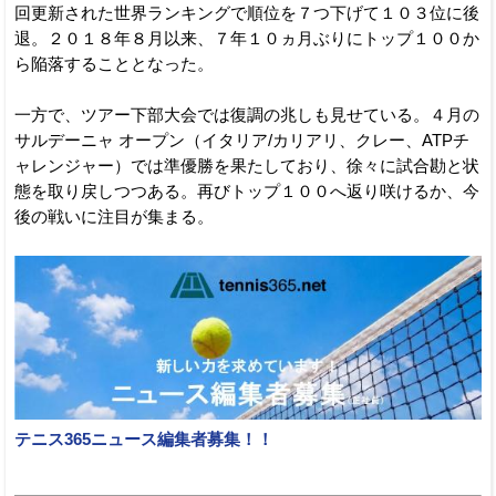
回更新された世界ランキングで順位を７つ下げて１０３位に後
退。２０１８年８月以来、７年１０ヵ月ぶりにトップ１００か
ら陥落することとなった。
一方で、ツアー下部大会では復調の兆しも見せている。４月の
サルデーニャ オープン（イタリア/カリアリ、クレー、ATPチ
ャレンジャー）では準優勝を果たしており、徐々に試合勘と状
態を取り戻しつつある。再びトップ１００へ返り咲けるか、今
後の戦いに注目が集まる。
テニス365ニュース編集者募集！！