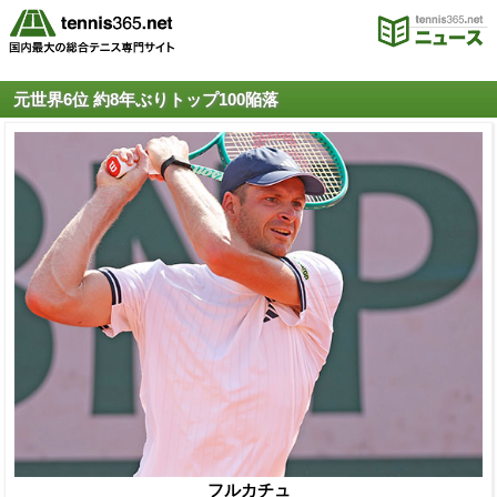
元世界6位 約8年ぶりトップ100陥落
フルカチュ