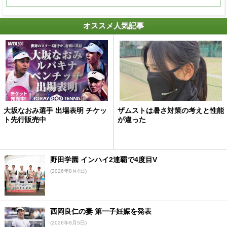
オススメ人気記事
大坂なおみ選手 出場表明 チケッ
ザムストは暑さ対策の考えと性能
ト先行販売中
が違った
野田学園 インハイ2連覇で4度目V
(2026年8月4日)
西岡良仁の妻 第一子妊娠を発表
(2026年8月5日)