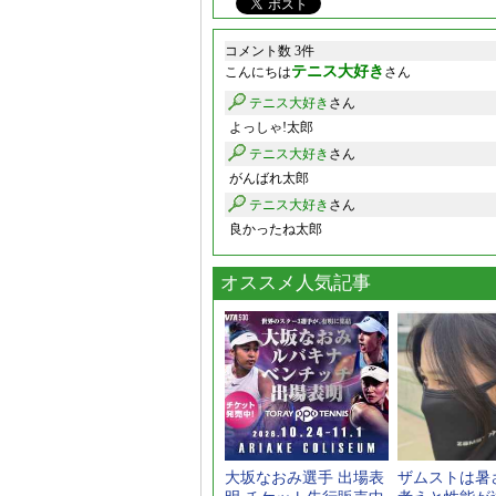
コメント数 3件
テニス大好き
こんにちは
さん
テニス大好き
さん
よっしゃ!太郎
テニス大好き
さん
がんばれ太郎
テニス大好き
さん
良かったね太郎
オススメ人気記事
大坂なおみ選手 出場表
ザムストは暑