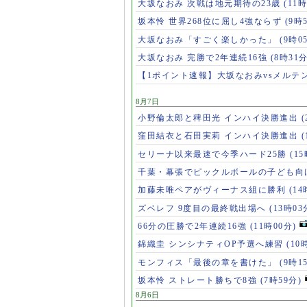
大坂なおみ 次戦は地元期待の23歳
(11時
坂本怜 世界268位に屈し4強ならず
(9時
大坂なおみ「すごく楽しかった」
(9時0
大坂なおみ 完勝で2年連続16強
(8時31分
【1ポイント速報】大坂なおみvsメルテ
8月7日
小野倫太郎と稗田光 インハイ決勝進出
(
窪田結衣と石田実莉 インハイ決勝進出
(
セリーナ以来最速で今季ハード25勝
(1
千葉・幕張でピックルボールの子ども向
加藤未唯ペアがヴィーナス組に勝利
(14
ズベレフ 9度目の最終戦出場へ
(13時03
66分の圧勝で2年連続16強
(11時00分)
錦織圭 シンシナティOP予選へ練習
(10
モンフィス「最後の章を書けた」
(9時1
坂本怜 ストレート勝ちで8強
(7時59分)
8月6日