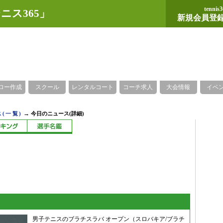
tennis3
ニス365」
新規会員登
ロー作成
スクール
レンタルコート
コーチ求人
大会情報
イベ
→
(一覧)
今日のニュース(詳細)
男子テニスのブラチスラバ オープン（スロバキア/ブラチ