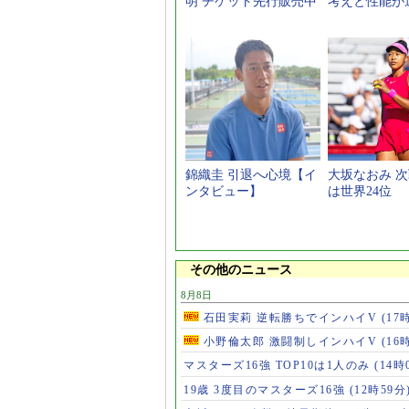
明 チケット先行販売中
考えと性能が
錦織圭 引退へ心境【イ
大坂なおみ 
ンタビュー】
は世界24位
その他のニュース
8月8日
石田実莉 逆転勝ちでインハイV
(17
小野倫太郎 激闘制しインハイV
(16
マスターズ16強 TOP10は1人のみ
(14時
19歳 3度目のマスターズ16強
(12時59分