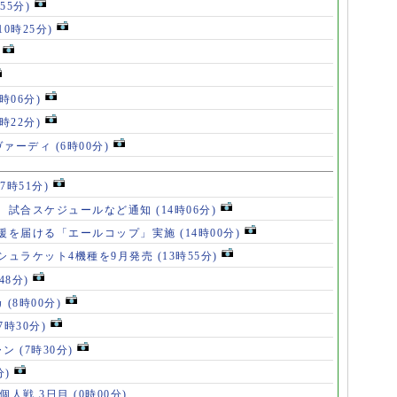
55分)
10時25分)
8時06分)
7時22分)
ヴァーディ
(6時00分)
17時51分)
、試合スケジュールなど通知
(14時06分)
援を届ける「エールコップ」実施
(14時00分)
シュラケット4機種を9月発売
(13時55分)
48分)
カ
(8時00分)
(7時30分)
ャン
(7時30分)
分)
 個人戦 3日目
(0時00分)