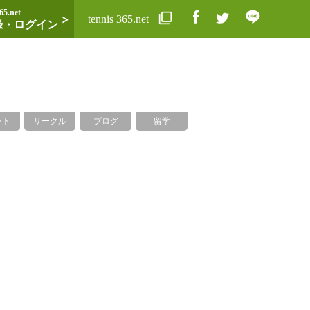
65.net
tennis 365.net
録・ログイン
ント
サークル
ブログ
留学