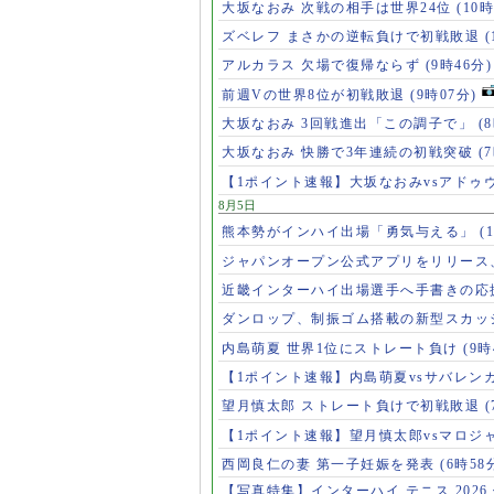
大坂なおみ 次戦の相手は世界24位
(10時
ズベレフ まさかの逆転負けで初戦敗退
(
アルカラス 欠場で復帰ならず
(9時46分)
前週Vの世界8位が初戦敗退
(9時07分)
大坂なおみ 3回戦進出「この調子で」
(
大坂なおみ 快勝で3年連続の初戦突破
(
【1ポイント速報】大坂なおみvsアドゥ
8月5日
熊本勢がインハイ出場「勇気与える」
(
ジャパンオープン公式アプリをリリース
近畿インターハイ出場選手へ手書きの応
ダンロップ、制振ゴム搭載の新型スカッ
内島萌夏 世界1位にストレート負け
(9時
【1ポイント速報】内島萌夏vsサバレン
望月慎太郎 ストレート負けで初戦敗退
【1ポイント速報】望月慎太郎vsマロジ
西岡良仁の妻 第一子妊娠を発表
(6時58
【写真特集】インターハイ テニス 2026