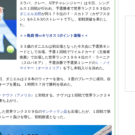
スラバ、クレー、ATPチャレンジャー）は９日、シング
ルス１回戦が行われ、予選勝者で世界ランク２９３位の
ダニエル太郎
が同１７５位のＴ・スカトフ（カザフスタ
ン）を6-3, 6-3のストレートで下し、初戦突破を果たし
た。
＞＞島袋 将vsキリオス 1ポイント速報＜＜
３３歳のダニエルは初出場となった今大会に予選第８シ
ードとして出場。予選１回戦でワイルドカード（主催者
推薦）で出場した世界ランク１９６４位のＴ・ラーニク
（スロバキア）、予選決勝で予選第１シードの
Ｌ・ノイ
マイヤー（オーストリア）
を下し本戦入りを決めた。
日、ダニエルは２８本のウィナーを放ち、３度のブレークに成功。自
キープを重ね、１時間５７分で勝利を収めた。
・ナヴァ（アメリカ）
と対戦する。ナヴァは１回戦で世界ランク２４
勝ち上がり。
した世界ランク３０９位の
サンティラン晶
も出場したが、１回戦で第
トレート負けを喫し、初戦敗退となった。