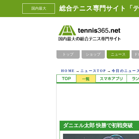
総合テニス専門サイト「テ
国内最大
トップ
ショップ
ニュース
ド
→
→
HOME
ニュースTOP
今日のニュース
ダニエル太郎 快勝で初戦突破