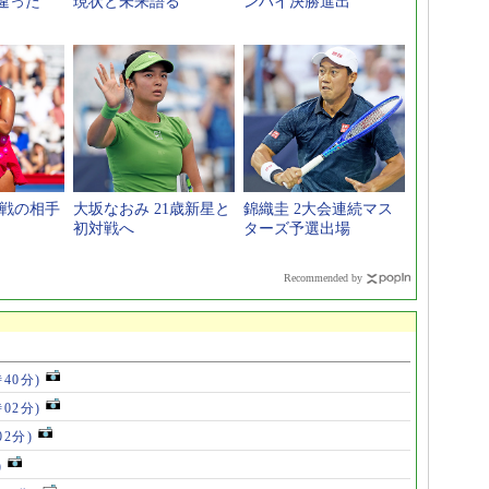
違った
現状と未来語る
ンハイ決勝進出
次戦の相手
大坂なおみ 21歳新星と
錦織圭 2大会連続マス
初対戦へ
ターズ予選出場
Recommended by
時40分)
時02分)
02分)
)