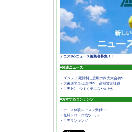
テニス365ニュース編集者募集！！
■関連ニュース
・ズベレフ 死闘制し悲願の四大大会初V
・大躍進で全仏OP準V、高額賞金獲得
・世界1位「今すぐテニスやめたい」
■おすすめコンテンツ
・テニス体験レッスン受付中
・無料ドロー作成ツール
・世界ランキング