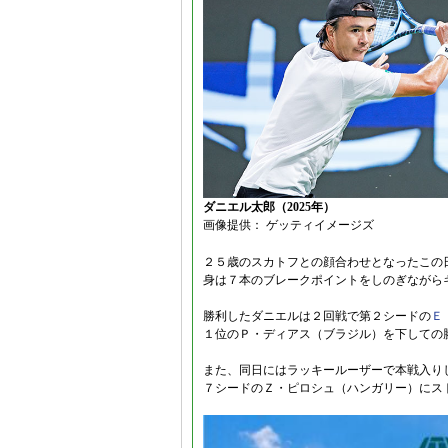
ダニエル太郎（2025年）
画像提供： ゲッティイメージズ
２５歳のスカトフとの顔合わせとなったこの
身は７本のブレークポイントをしのぎながら
勝利したダニエルは２回戦で第２シードの
Ｅ
１位のＰ・ディアス（ブラジル）を下しての
また、同日にはラッキールーザーで本戦入り
７シードのＺ・ピロシュ（ハンガリー）にス