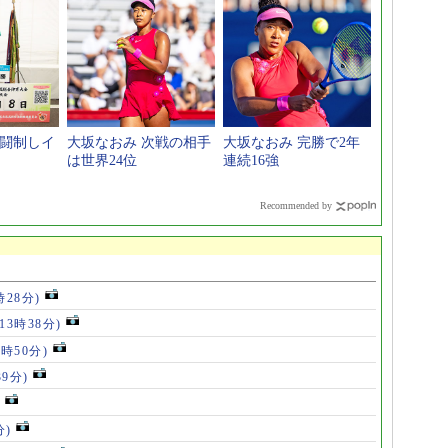
激闘制しイ
大坂なおみ 次戦の相手
大坂なおみ 完勝で2年
は世界24位
連続16強
Recommended by
時28分)
(13時38分)
2時50分)
39分)
分)