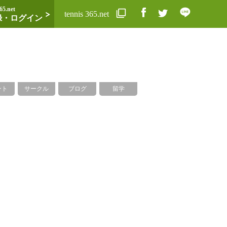
65.net
tennis 365.net
録・ログイン
ント
サークル
ブログ
留学