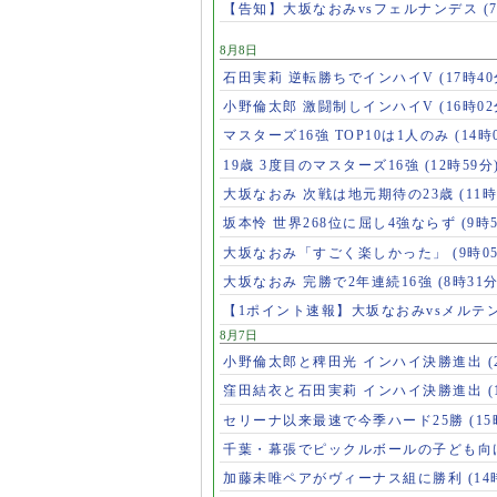
【告知】大坂なおみvsフェルナンデス
(
8月8日
石田実莉 逆転勝ちでインハイV
(17時40
小野倫太郎 激闘制しインハイV
(16時02
マスターズ16強 TOP10は1人のみ
(14時
19歳 3度目のマスターズ16強
(12時59分
大坂なおみ 次戦は地元期待の23歳
(11時
坂本怜 世界268位に屈し4強ならず
(9時
大坂なおみ「すごく楽しかった」
(9時0
大坂なおみ 完勝で2年連続16強
(8時31分
【1ポイント速報】大坂なおみvsメルテ
8月7日
小野倫太郎と稗田光 インハイ決勝進出
(
窪田結衣と石田実莉 インハイ決勝進出
(
セリーナ以来最速で今季ハード25勝
(1
千葉・幕張でピックルボールの子ども向
加藤未唯ペアがヴィーナス組に勝利
(14