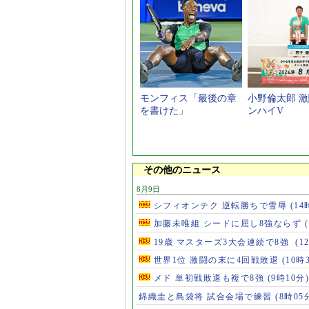
モンフィス「最後の章
小野倫太郎 
を書けた」
ンハイV
その他のニュース
8月9日
シフィオンテク 逆転勝ちで雪辱
(14
加藤未唯組 シードに屈し8強ならず
19歳 マスターズ3大会連続で8強
(1
世界1位 激闘の末に4回戦敗退
(10時
メド 単初戦敗退も複で8強
(9時10分)
錦織圭と島袋将 試合会場で練習
(8時05