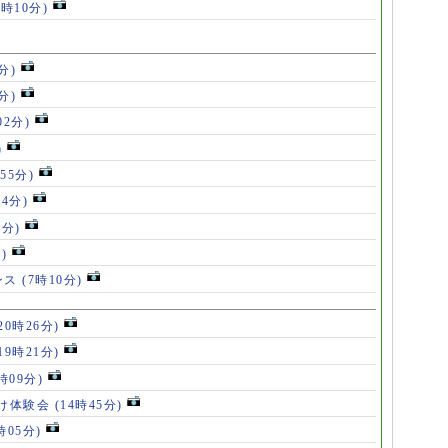
7時10分)
分)
分)
02分)
)
55分)
54分)
5分)
)
ンス
(7時10分)
20時26分)
19時21分)
5時09分)
け体験会
(14時45分)
時05分)