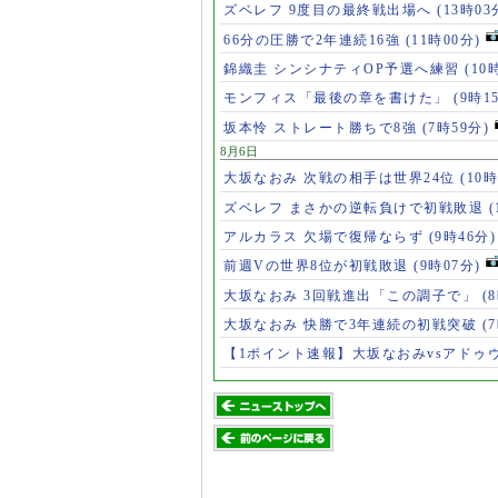
ズベレフ 9度目の最終戦出場へ
(13時03
66分の圧勝で2年連続16強
(11時00分)
錦織圭 シンシナティOP予選へ練習
(10
モンフィス「最後の章を書けた」
(9時1
坂本怜 ストレート勝ちで8強
(7時59分)
8月6日
大坂なおみ 次戦の相手は世界24位
(10時
ズベレフ まさかの逆転負けで初戦敗退
(
アルカラス 欠場で復帰ならず
(9時46分)
前週Vの世界8位が初戦敗退
(9時07分)
大坂なおみ 3回戦進出「この調子で」
(
大坂なおみ 快勝で3年連続の初戦突破
(
【1ポイント速報】大坂なおみvsアドゥ