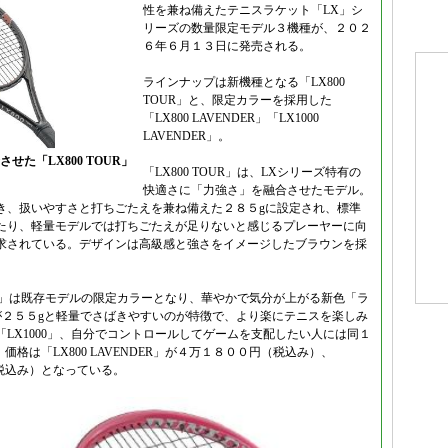
性を兼ね備えたテニスラケット「LX」シ
リーズの数量限定モデル３機種が、２０２
６年６月１３日に発売される。
ラインナップは新機種となる「LX800
TOUR」と、限定カラーを採用した
「LX800 LAVENDER」「LX1000
LAVENDER」。
た「LX800 TOUR」
「LX800 TOUR」は、LXシリーズ特有の
快適さに「力強さ」を融合させたモデル。
き、扱いやすさと打ちごたえを兼ね備えた２８５gに設定され、標準
たり、軽量モデルでは打ちごたえが足りないと感じるプレーヤーに向
求されている。デザインは高級感と強さをイメージしたブラウンを採
AVENDER」は既存モデルの限定カラーとなり、華やかで気分が上がる新色「ラ
が２５５gと軽量でさばきやすいのが特徴で、より楽にテニスを楽しみ
LX1000」、自分でコントロールしてゲームを支配したい人には同１
価格は「LX800 LAVENDER」が４万１８００円（税込み）、
円（税込み）となっている。