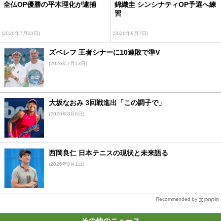
全仏OP優勝の平木理化が逮捕
錦織圭 シンシナティOP予選へ練
習
(2026年7月23日)
(2026年8月7日)
ズベレフ 王者シナーに10連敗で準V
(2026年7月13日)
大坂なおみ 3回戦進出「この調子で」
(2026年8月6日)
西岡良仁 日本テニスの現状と未来語る
(2026年8月1日)
Recommended by