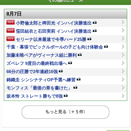
その他のニュース
8月7日
小野倫太郎と稗田光 インハイ決勝進出
窪田結衣と石田実莉 インハイ決勝進出
セリーナ以来最速で今季ハード25勝
千葉・幕張でピックルボールの子ども向け体験会
加藤未唯ペアがヴィーナス組に勝利
ズベレフ 9度目の最終戦出場へ
66分の圧勝で2年連続16強
錦織圭 シンシナティOP予選へ練習
モンフィス「最後の章を書けた」
坂本怜 ストレート勝ちで8強