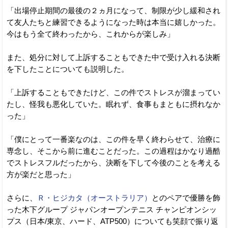
「出場停止期間の最後の２ヵ月になって、制限が少し緩和され
て友人たちと練習できるようになった時は本当に嬉しかった。
今はもう全て終わったから、これからが楽しみ」
また、処分に対して上訴することもできた中で受け入れる決断
を下したことについても説明した。
「上訴することもできたけど、この件でストレスが溜まってい
たし、怪我も悪化していた。眠れず、食事もまともに摂れなか
った」
「僕にとって一番楽なのは、この件を早く終わらせて、治療に
専念し、そこから前に進むことだった。この過程はかなり過酷
でストレスフルだったから、決断を下して今後のことを考える
方が楽だと思った」
さらに、
Ｒ・ヒジカタ（オーストラリア）
とのペアで優勝を飾
った木下グループ ジャパンオープンテニス チャンピオンシッ
プス（日本/東京、ハード、ATP500）についても笑顔で振り返