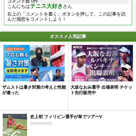
コメント数 0件
テニス大好き
こんにちは
さん
右上の「コメントを書く」ボタンを押して、この記事を読
んだ感想をコメントしよう！
オススメ人気記事
ザムストは暑さ対策の考えと性能
大坂なおみ選手 出場表明 チケッ
が違った
ト先行販売中
史上初 フィリピン選手が単でツアーV
(2026年8月4日)