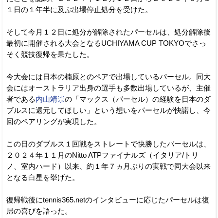
１日の１年半に及ぶ出場停止処分を受けた。
そして今月１２日に処分が解除されたパーセルは、処分解除後
最初に開催される大会となるUCHIYAMA CUP TOKYOでさっ
そく競技復帰を果たした。
今大会には日本の楠原とのペアで出場しているパーセル。同大
会にはオーストラリア出身の選手も多数出場しているが、主催
者である
内山靖崇
の「マックス（パーセル）の経験を日本のダ
ブルスに還元してほしい」という想いをパーセルが快諾し、今
回のペアリングが実現した。
この日のダブルス１回戦をストレートで快勝したパーセルは、
２０２４年１１月のNitto ATPファイナルズ（イタリア/トリ
ノ、室内ハード）以来、約１年７ヵ月ぶりの実戦で同大会以来
となる白星を挙げた。
復帰戦後にtennis365.netのインタビューに応じたパーセルは復
帰の喜びを語った。