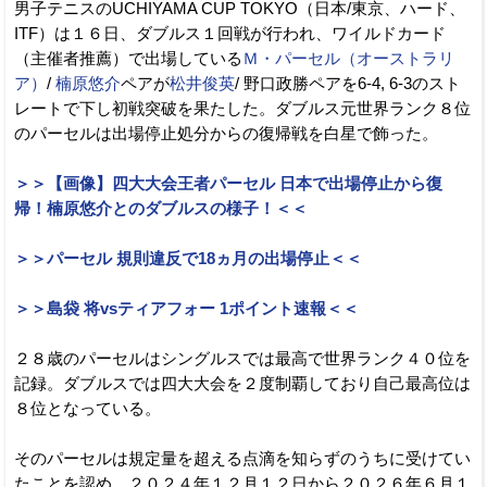
男子テニスのUCHIYAMA CUP TOKYO（日本/東京、ハード、
ITF）は１６日、ダブルス１回戦が行われ、ワイルドカード
（主催者推薦）で出場している
Ｍ・パーセル（オーストラリ
ア）
/
楠原悠介
ペアが
松井俊英
/ 野口政勝ペアを6-4, 6-3のスト
レートで下し初戦突破を果たした。ダブルス元世界ランク８位
のパーセルは出場停止処分からの復帰戦を白星で飾った。
＞＞【画像】四大大会王者パーセル 日本で出場停止から復
帰！楠原悠介とのダブルスの様子！＜＜
＞＞パーセル 規則違反で18ヵ月の出場停止＜＜
＞＞島袋 将vsティアフォー 1ポイント速報＜＜
２８歳のパーセルはシングルスでは最高で世界ランク４０位を
記録。ダブルスでは四大大会を２度制覇しており自己最高位は
８位となっている。
そのパーセルは規定量を超える点滴を知らずのうちに受けてい
たことを認め、２０２４年１２月１２日から２０２６年６月１