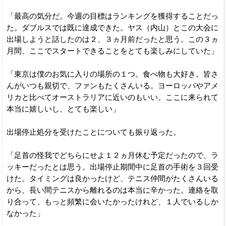
「最高の気分だ。今週の目標はランキングを獲得することだっ
た。ダブルスでは既に達成できた。ヤス（内山）とこの大会に
出場しようと話したのは２、３ヵ月前だったと思う。この３ヵ
月間、ここでスタートできることをとても楽しみにしていた」
「東京は僕のお気に入りの場所の１つ。食べ物も大好き。皆さ
んがいつも親切で、ファンもたくさんいる。ヨーロッパやアメ
リカと比べてオーストラリアに近いのもいい。ここに来られて
本当に嬉しいし、とても楽しい」
出場停止処分を受けたことについても振り返った。
「足首の怪我でどちらにせよ１２ヵ月休む予定だったので、ラ
ッキーだったとは思う。出場停止期間中に足首の手術を３回受
けた。タイミングは良かったけど、テニス仲間がたくさんいる
から、長い間テニスから離れるのは本当に辛かった。連絡を取
り合って、もっと頻繁に会いたかったけれど、１人でいるしか
なかった」