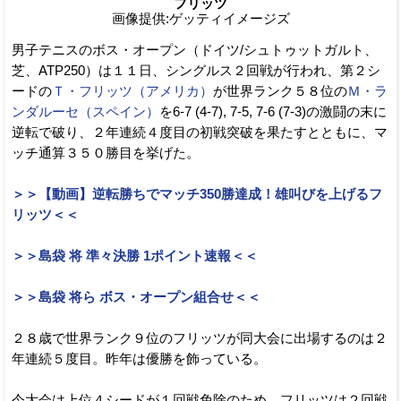
フリッツ
画像提供:ゲッティイメージズ
男子テニスのボス・オープン（ドイツ/シュトゥットガルト、
芝、ATP250）は１１日、シングルス２回戦が行われ、第２シ
ードの
Ｔ・フリッツ（アメリカ）
が世界ランク５８位の
Ｍ・ラ
ンダルーセ（スペイン）
を6-7 (4-7), 7-5, 7-6 (7-3)の激闘の末に
逆転で破り、２年連続４度目の初戦突破を果たすとともに、マ
ッチ通算３５０勝目を挙げた。
＞＞【動画】逆転勝ちでマッチ350勝達成！雄叫びを上げるフ
リッツ＜＜
＞＞島袋 将 準々決勝 1ポイント速報＜＜
＞＞島袋 将ら ボス・オープン組合せ＜＜
２８歳で世界ランク９位のフリッツが同大会に出場するのは２
年連続５度目。昨年は優勝を飾っている。
今大会は上位４シードが１回戦免除のため、フリッツは２回戦