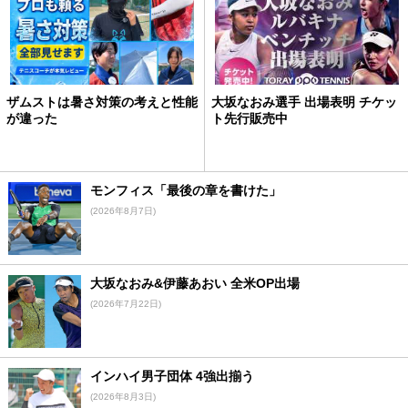
ザムストは暑さ対策の考えと性能
大坂なおみ選手 出場表明 チケッ
が違った
ト先行販売中
モンフィス「最後の章を書けた」
(2026年8月7日)
大坂なおみ&伊藤あおい 全米OP出場
(2026年7月22日)
インハイ男子団体 4強出揃う
(2026年8月3日)