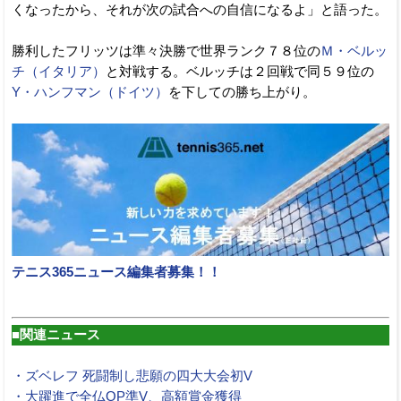
くなったから、それが次の試合への自信になるよ」と語った。
勝利したフリッツは準々決勝で世界ランク７８位の
Ｍ・ベルッ
チ（イタリア）
と対戦する。ベルッチは２回戦で同５９位の
Y・ハンフマン（ドイツ）
を下しての勝ち上がり。
テニス365ニュース編集者募集！！
■関連ニュース
・ズベレフ 死闘制し悲願の四大大会初V
・大躍進で全仏OP準V、高額賞金獲得