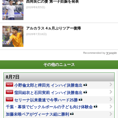
西岡良仁の妻 第一子妊娠を発表
(2026年8月5日)
アルカラス 4ヵ月ぶりツアー復帰
(2026年7月16日)
Recommended by
その他のニュース
8月7日
小野倫太郎と稗田光 インハイ決勝進出
窪田結衣と石田実莉 インハイ決勝進出
セリーナ以来最速で今季ハード25勝
千葉・幕張でピックルボールの子ども向け体験会
加藤未唯ペアがヴィーナス組に勝利