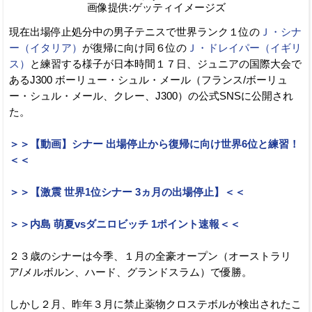
画像提供:ゲッティイメージズ
現在出場停止処分中の男子テニスで世界ランク１位の
Ｊ・シナ
ー（イタリア）
が復帰に向け同６位の
Ｊ・ドレイパー（イギリ
ス）
と練習する様子が日本時間１７日、ジュニアの国際大会で
あるJ300 ボーリュー・シュル・メール（フランス/ボーリュ
ー・シュル・メール、クレー、J300）の公式SNSに公開され
た。
＞＞【動画】シナー 出場停止から復帰に向け世界6位と練習！
＜＜
＞＞【激震 世界1位シナー 3ヵ月の出場停止】＜＜
＞＞内島 萌夏vsダニロビッチ 1ポイント速報＜＜
２３歳のシナーは今季、１月の全豪オープン（オーストラリ
ア/メルボルン、ハード、グランドスラム）で優勝。
しかし２月、昨年３月に禁止薬物クロステボルが検出されたこ