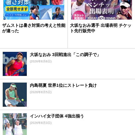
ザムストは暑さ対策の考えと性能
大坂なおみ選手 出場表明 チケッ
が違った
ト先行販売中
大坂なおみ 3回戦進出「この調子で」
(2026年8月6日)
内島萌夏 世界1位にストレート負け
(2026年8月5日)
インハイ女子団体 4強出揃う
(2026年8月3日)