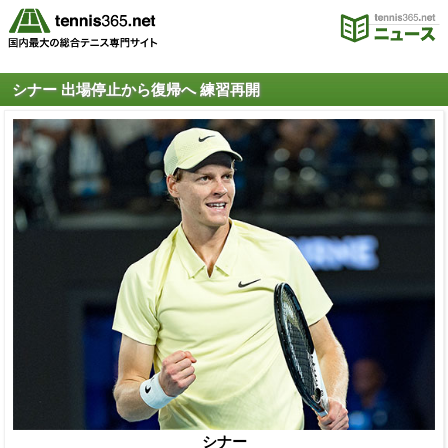
シナー 出場停止から復帰へ 練習再開
シナー