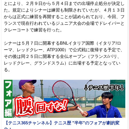
とにより、２月９日から５月４日までの出場停止処分が決定し
た。規定によりシナーは練習も制限されていたが、４月１３日
からは正式に練習を再開することが認められており、今回、フ
ランスで現在行われているジュニア大会の会場でドレイパーと
クレーコートで練習を行った。
シナーは５月７日に開幕するBNLイタリア国際（イタリア/ロ
ーマ、レッドクレー、ATP1000）で公式戦に復帰する予定で、
その後は同２５日に開幕する全仏オープン（フランス/パリ、
レッドクレー、グランドスラム）に出場する予定となってい
る。
【テニス365チャンネル】テニス歴 "半年"のフォアが劇的変