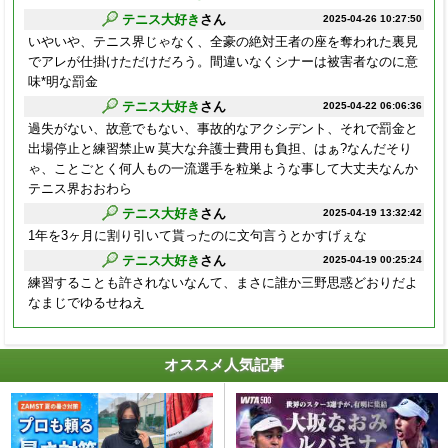
テニス大好き
さん
2025-04-26 10:27:50
いやいや、テニス界じゃなく、全豪の絶対王者の座を奪われた裏見
でアレが仕掛けただけだろう。間違いなくシナーは被害者なのに意
味*明な罰金
テニス大好き
さん
2025-04-22 06:06:36
過失がない、故意でもない、事故的なアクシデント、それで罰金と
出場停止と練習禁止w 莫大な弁護士費用も負担、はぁ?なんだそり
ゃ、ことごとく何人もの一流選手を粒巣ような事して大丈夫なんか
テニス界おおわら
テニス大好き
さん
2025-04-19 13:32:42
1年を3ヶ月に割り引いて貰ったのに文句言うとかすげぇな
テニス大好き
さん
2025-04-19 00:25:24
練習することも許されないなんて、まさに誰か三野思惑どおりだよ
なまじでゆるせねえ
オススメ人気記事