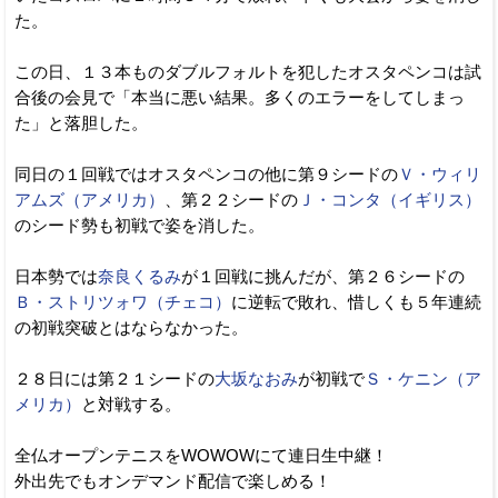
た。
この日、１３本ものダブルフォルトを犯したオスタペンコは試
合後の会見で「本当に悪い結果。多くのエラーをしてしまっ
た」と落胆した。
同日の１回戦ではオスタペンコの他に第９シードの
Ｖ・ウィリ
アムズ（アメリカ）
、第２２シードの
Ｊ・コンタ（イギリス）
のシード勢も初戦で姿を消した。
日本勢では
奈良くるみ
が１回戦に挑んだが、第２６シードの
Ｂ・ストリツォワ（チェコ）
に逆転で敗れ、惜しくも５年連続
の初戦突破とはならなかった。
２８日には第２１シードの
大坂なおみ
が初戦で
Ｓ・ケニン（ア
メリカ）
と対戦する。
全仏オープンテニスをWOWOWにて連日生中継！
外出先でもオンデマンド配信で楽しめる！