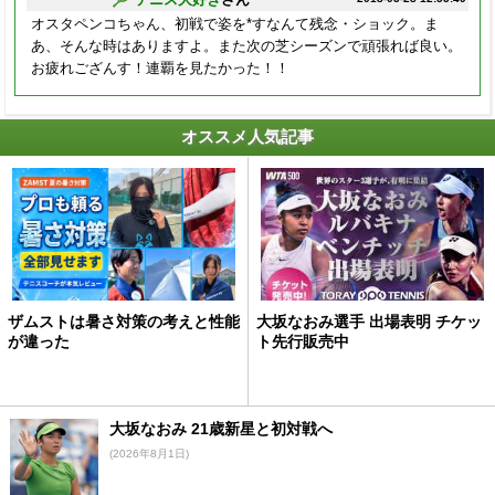
オスタペンコちゃん、初戦で姿を*すなんて残念・ショック。ま
あ、そんな時はありますよ。また次の芝シーズンで頑張れば良い。
お疲れござんす！連覇を見たかった！！
オススメ人気記事
ザムストは暑さ対策の考えと性能
大坂なおみ選手 出場表明 チケッ
が違った
ト先行販売中
大坂なおみ 21歳新星と初対戦へ
(2026年8月1日)