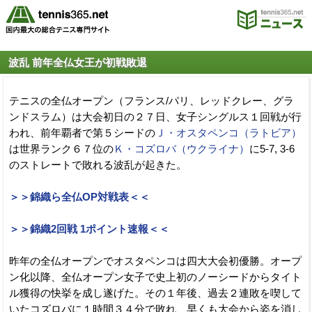
波乱 前年全仏女王が初戦敗退
テニスの全仏オープン（フランス/パリ、レッドクレー、グラ
ンドスラム）は大会初日の２７日、女子シングルス１回戦が行
われ、前年覇者で第５シードの
Ｊ・オスタペンコ（ラトビア）
は世界ランク６７位の
Ｋ・コズロバ（ウクライナ）
に5-7, 3-6
のストレートで敗れる波乱が起きた。
＞＞錦織ら全仏OP対戦表＜＜
＞＞錦織2回戦 1ポイント速報＜＜
昨年の全仏オープンでオスタペンコは四大大会初優勝。オープ
ン化以降、全仏オープン女子で史上初のノーシードからタイト
ル獲得の快挙を成し遂げた。その１年後、過去２連敗を喫して
いたコズロバに１時間３４分で敗れ、早くも大会から姿を消し