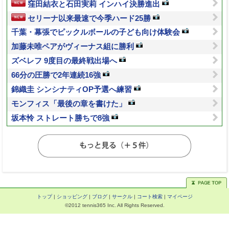
窪田結衣と石田実莉 インハイ決勝進出
セリーナ以来最速で今季ハード25勝
千葉・幕張でピックルボールの子ども向け体験会
加藤未唯ペアがヴィーナス組に勝利
ズベレフ 9度目の最終戦出場へ
66分の圧勝で2年連続16強
錦織圭 シンシナティOP予選へ練習
モンフィス「最後の章を書けた」
坂本怜 ストレート勝ちで8強
トップ
|
ショッピング
|
ブログ
|
サークル
|
コート検索
|
マイページ
©2012 tennis365 Inc. All Rights Reserved.