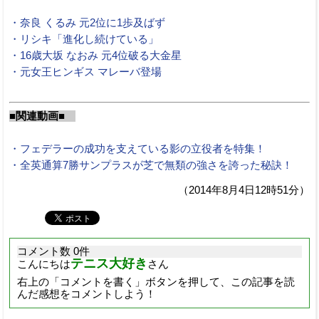
・奈良 くるみ 元2位に1歩及ばず
・リシキ「進化し続けている」
・16歳大坂 なおみ 元4位破る大金星
・元女王ヒンギス マレーバ登場
■関連動画■
・フェデラーの成功を支えている影の立役者を特集！
・全英通算7勝サンプラスが芝で無類の強さを誇った秘訣！
（2014年8月4日12時51分）
コメント数 0件
テニス大好き
こんにちは
さん
右上の「コメントを書く」ボタンを押して、この記事を読
んだ感想をコメントしよう！