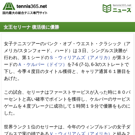
女王セリーナ 復活後に優勝
女子テニスツアーのバンク・オブ・ウエスト・クラシック（ア
メリカ/スタンフォード、ハード）は３日、シングルス決勝が
行われ、第１シードの
Ｓ・ウィリアムズ（アメリカ）
が第３シ
ードの
Ａ・ケルバー（ドイツ）
を7-6 (7-1), 6-3のストレートで
下し、今季４度目のタイトル獲得と、キャリア通算６１勝目を
あげた。
この試合、セリーナはファーストサービスが入った時に８０パ
ーセントと高い確率でポイントを獲得し、ケルバーのサービス
ゲームを４度ブレークに成功して１時間１９分で優勝をものに
した。
世界ランク１位のセリーナは、今年のウィンブルドンの女子ダ
ブルスで実の姉である
Ｖ・ウィリアムズ（アメリカ）
と組み２