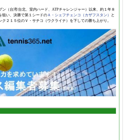
プン（台湾/台北、室内ハード、ATPチャレンジャー）以来、約１年８
を狙い、決勝で第１シードの
Ａ・シェフチェンコ（カザフスタン）
と
ンク２１５位のＶ・サチコ（ウクライナ）を下しての勝ち上がり。