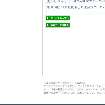
史上初 フィリピン選手が単でツアーV
(
世界10位 19歳新鋭下し11度目ツアーV
テニスの総合ポータルサイトテニス365
テニスのことならテニス365へ。テニスの総合ポータル
テニス情報の検索サイトです。プレイスタイルやテニス歴
合ポータルサイトのテニス365をお使いください。テニス