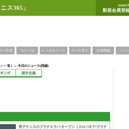
tennis3
ニス365」
新規会員登
ロー作成
スクール
レンタルコート
コーチ求人
大会情報
イベ
→
(一覧)
今日のニュース(詳細)
男子テニスのブラチスラバ オープン（スロバキア/ブラチ