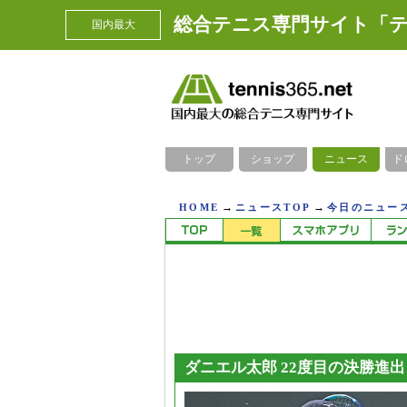
総合テニス専門サイト「テ
国内最大
トップ
ショップ
ニュース
ド
→
→
HOME
ニュースTOP
今日のニュース
ダニエル太郎 22度目の決勝進出