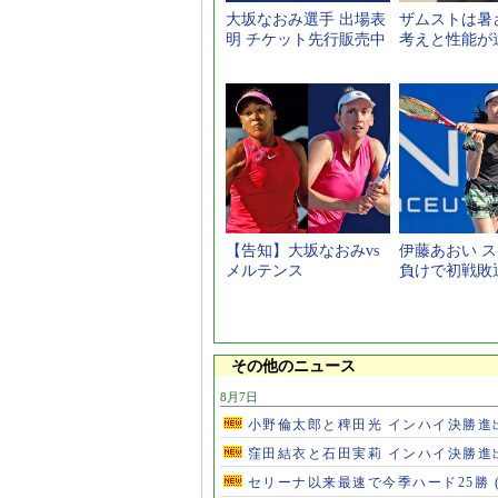
大坂なおみ選手 出場表
ザムストは暑
明 チケット先行販売中
考えと性能が
【告知】大坂なおみvs
伊藤あおい 
メルテンス
負けで初戦敗
その他のニュース
8月7日
小野倫太郎と稗田光 インハイ決勝進
窪田結衣と石田実莉 インハイ決勝進
セリーナ以来最速で今季ハード25勝