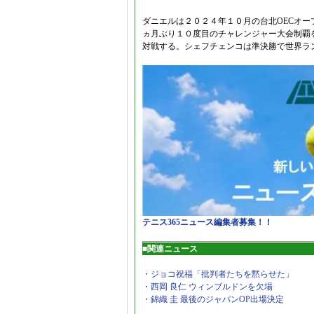
ダニエルは２０２４年１０月の台北OECオー
ヵ月ぶり１０度目のチャレンジャー大会制覇
対戦する。シェフチェンコは準決勝で世界ラ
テニス365ニュース編集者募集！！
■関連ニュース
・ジョコ祝福「批判者たちを黙らせた」
・西岡 良仁 ウィンブルドンを欠場
・錦織 圭 最後のジャパンOP出場決定