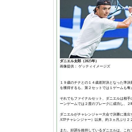
ダニエル太郎（2025年）
画像提供： ゲッティイメージズ
１９歳のチナとの１４歳差対決となった準決
を獲得するも、第２セットでは１ゲームも奪
それでもファイナルセット、ダニエルは相手
ーンゲームでは２度のブレークに成功し、２
ダニエルがチャレンジャー大会で決勝に進出
ATPチャレンジャー）以来、約３ヵ月ぶり２
また、好調を維持しているダニエルは、これ