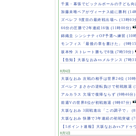
千葉・幕張でピックルボールの子ども向
加藤未唯ペアがヴィーナス組に勝利
(14
ズベレフ 9度目の最終戦出場へ
(13時03
66分の圧勝で2年連続16強
(11時00分)
錦織圭 シンシナティOP予選へ練習
(10
モンフィス「最後の章を書けた」
(9時1
坂本怜 ストレート勝ちで8強
(7時59分)
【告知】大坂なおみvsメルテンス
(7時3
8月6日
大坂なおみ 次戦の相手は世界24位
(10時
ズベレフ まさかの逆転負けで初戦敗退
(
アルカラス 欠場で復帰ならず
(9時46分)
前週Vの世界8位が初戦敗退
(9時07分)
大坂なおみ 3回戦進出「この調子で」
(
大坂なおみ 快勝で3年連続の初戦突破
(
【1ポイント速報】大坂なおみvsアドゥ
8月5日