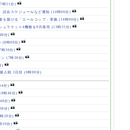
17時51分)
、試合スケジュールなど通知
(14時06分)
援を届ける「エールコップ」実施
(14時00分)
シュラケット4機種を9月発売
(13時55分)
48分)
カ
(8時00分)
(7時30分)
ャン
(7時30分)
分)
 個人戦 3日目
(0時00分)
54分)
18時48分)
48分)
38分)
9時29分)
時30分)