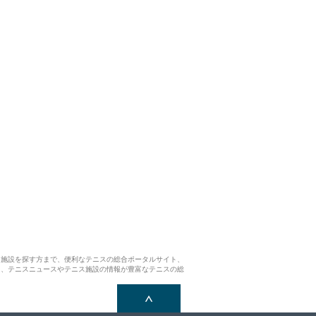
ス施設を探す方まで、便利なテニスの総合ポータルサイト、
ら、テニスニュースやテニス施設の情報が豊富なテニスの総