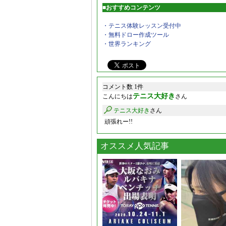
■おすすめコンテンツ
・テニス体験レッスン受付中
・無料ドロー作成ツール
・世界ランキング
コメント数 1件
テニス大好き
こんにちは
さん
テニス大好き
さん
頑張れー!!
オススメ人気記事