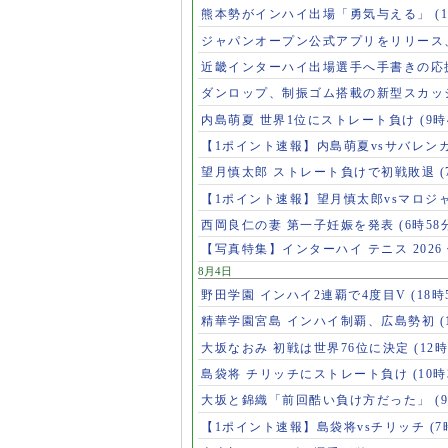
熊本勢がインハイ出場「勇気与える」
(
ジャパンオープン公式アプリをリリース
近畿インターハイ出場選手へ手書きの応
ダンロップ、制振ゴム搭載の新型スカッ
内島萌夏 世界1位にストレート負け
(9時
【1ポイント速報】内島萌夏vsサバレン
望月慎太郎 ストレート負けで初戦敗退
【1ポイント速報】望月慎太郎vsマロジ
西岡良仁の妻 第一子妊娠を発表
(6時58
【写真特集】インターハイ テニス 2026
8月4日
野田学園 インハイ2連覇で4度目V
(18時
精華学園宮島 インハイ制覇、広島勢初
(
大坂なおみ 初戦は世界76位に決定
(12時
島袋将 チリッチにストレート負け
(10時
大坂と錦織「前回酷い負け方だった」
(
【1ポイント速報】島袋将vsチリッチ
(7