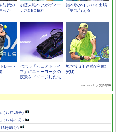
さ対策の
加藤未唯ペアがヴィー
熊本勢がインハイ出場
違った
ナス組に勝利
「勇気与える」
ストレート
バボラ「ピュアドライ
坂本怜 2年連続で初戦
退
ブ」にニューヨークの
突破
夜景をイメージした限
定モデル登場
Recommended by
出
(20時26分)
出
(19時21分)
(15時09分)