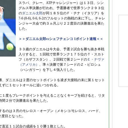
スラバ、クレー、ATPチャレンジャー）は１３日、シン
グルス準決勝が行われ、予選勝者で世界ランク２９３位
の
ダニエル太郎
が同１８５位のＦ・チナ（イタリア）を
7-6 (8-6), 0-6, 6-2のフルセットの熱戦の末に下し、チャレ
ンジャー大会で約３ヵ月ぶり２２度目の決勝進出を果た
した。
＞＞ダニエル太郎vsシェフチェンコ 1ポイント速報＜＜
３３歳のダニエルは今大会、予選２試合を勝ち抜き本戦
入りすると、１回戦で世界ランク１７５位のＴ・スカト
フ（カザフスタン）、２回戦で第２シードの
Ｅ・ナヴァ
（アメリカ）
、準々決勝で第７シードのＺ・ピロシュ
（ハンガリー）を下し４強入りした。
勝、ダニエルは２度のセットポイントを凌ぎ大接戦の末に第１セット
えずに１セットオールに追いつかれる。
に１度もブレークポイントを与えることなくキープを続けると、リタ
時間２分で決勝進出を果たした。
するのは３月のモレロス・オープン（メキシコ/モレロス、ハード、
２度目となった。
で直近１１試合の成績を１０勝１敗とした。