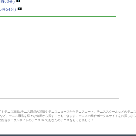
7時03分)
(5時54分)
サイトテニス365はテニス用品の通販やテニスニュースからテニスコート、テニススクールなどのテニ
など、テニス用品を様々な角度から探すこともできます。テニスの総合ポータルサイトをお探しな
の総合ポータルサイトのテニス365であなたのテニスをもっと楽しく！