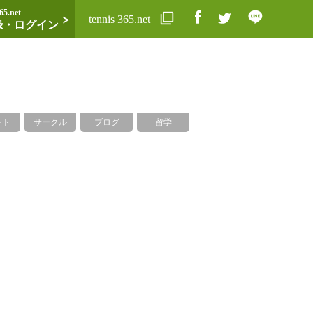
65.net
tennis 365.net
録・ログイン
ント
サークル
ブログ
留学