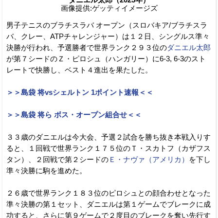
画像提供:ゲッティイメージズ
男子テニスのブラチスラバ オープン（スロバキア/ブラチスラ
バ、クレー、ATPチャレンジャー）は１２日、シングルス準々
決勝が行われ、予選勝者で世界ランク２９３位の
ダニエル太郎
が第７シードのＺ・ピロシュ（ハンガリー）に6-3, 6-3のスト
レートで快勝し、ベスト４進出を果たした。
＞＞島袋 将vsシェルトン 1ポイント速報＜＜
＞＞島袋 将ら ボス・オープン組合せ＜＜
３３歳のダニエルは今大会、予選２試合を勝ち抜き本戦入りす
ると、１回戦で世界ランク１７５位のＴ・スカトフ（カザフス
タン）、２回戦で第２シードの
Ｅ・ナヴァ（アメリカ）
を下し
準々決勝に駒を進めた。
２６歳で世界ランク１８３位のピロシュとの顔合わせとなった
準々決勝の第１セット、ダニエルは第１ゲームでブレークに成
功すると、さらに第９ゲームで２度目のブレークを奪い先行す