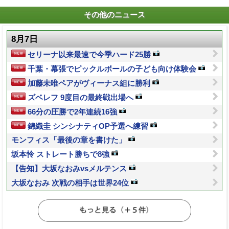
その他のニュース
8月7日
セリーナ以来最速で今季ハード25勝
千葉・幕張でピックルボールの子ども向け体験会
加藤未唯ペアがヴィーナス組に勝利
ズベレフ 9度目の最終戦出場へ
66分の圧勝で2年連続16強
錦織圭 シンシナティOP予選へ練習
モンフィス「最後の章を書けた」
坂本怜 ストレート勝ちで8強
【告知】大坂なおみvsメルテンス
大坂なおみ 次戦の相手は世界24位