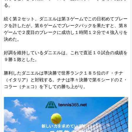
る。
続く第２セット、ダニエルは第３ゲームでこの日初めてブレー
クを許したが、第６ゲームでブレークバックを果たすと、第８
ゲームで２度目のブレークに成功し１時間１２分で４強入りを
決めた。
好調を維持しているダニエルは、これで直近１０試合の成績を
９勝１敗とした。
勝利したダニエルは準決勝で世界ランク１８５位のＦ・チナ
（イタリア）と対戦する。チナは準々決勝で第６シードのＺ・
コラー（チェコ）を下しての勝ち上がり。