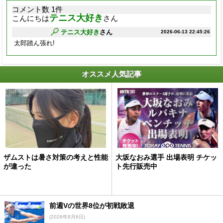
コメント数 1件
テニス大好き
こんにちは
さん
テニス大好き
さん
2026-06-13 22:45:26
太郎踏ん張れ!
オススメ人気記事
ザムストは暑さ対策の考えと性能
大坂なおみ選手 出場表明 チケッ
が違った
ト先行販売中
前週Vの世界8位が初戦敗退
(2026年8月6日)