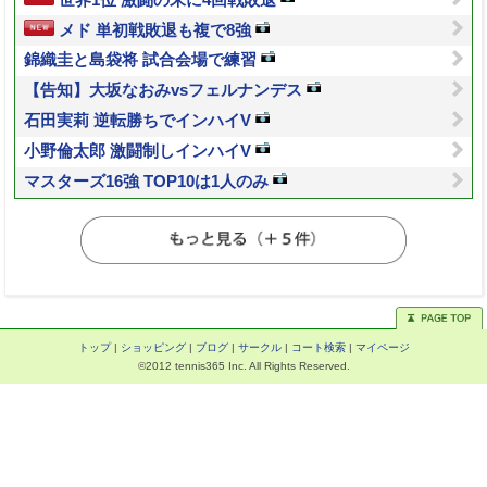
メド 単初戦敗退も複で8強
錦織圭と島袋将 試合会場で練習
【告知】大坂なおみvsフェルナンデス
石田実莉 逆転勝ちでインハイV
小野倫太郎 激闘制しインハイV
マスターズ16強 TOP10は1人のみ
トップ
|
ショッピング
|
ブログ
|
サークル
|
コート検索
|
マイページ
©2012 tennis365 Inc. All Rights Reserved.