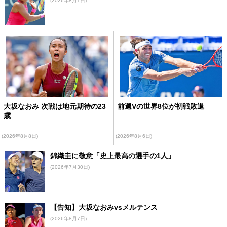
(2026年8月1日)
大坂なおみ 次戦は地元期待の23
前週Vの世界8位が初戦敗退
歳
(2026年8月8日)
(2026年8月6日)
錦織圭に敬意「史上最高の選手の1人」
(2026年7月30日)
【告知】大坂なおみvsメルテンス
(2026年8月7日)