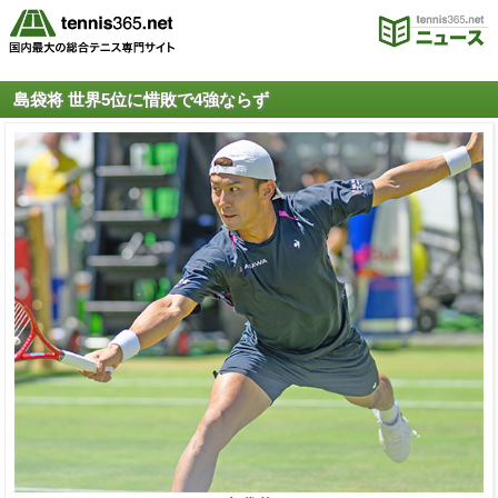
島袋将 世界5位に惜敗で4強ならず