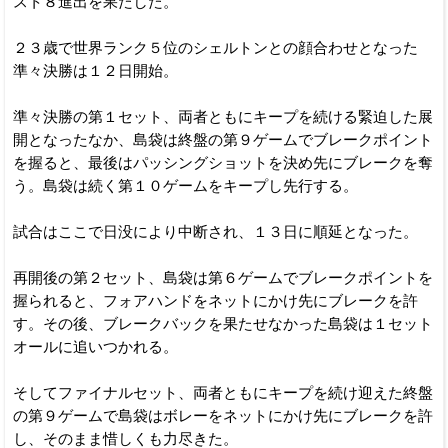
スト８進出を果たした。
２３歳で世界ランク５位のシェルトンとの顔合わせとなった
準々決勝は１２日開始。
準々決勝の第１セット、両者ともにキープを続ける緊迫した展
開となったなか、島袋は終盤の第９ゲームでブレークポイント
を握ると、最後はパッシングショットを決め先にブレークを奪
う。島袋は続く第１０ゲームをキープし先行する。
試合はここで日没により中断され、１３日に順延となった。
再開後の第２セット、島袋は第６ゲームでブレークポイントを
握られると、フォアハンドをネットにかけ先にブレークを許
す。その後、ブレークバックを果たせなかった島袋は１セット
オールに追いつかれる。
そしてファイナルセット、両者ともにキープを続け迎えた終盤
の第９ゲームで島袋はボレーをネットにかけ先にブレークを許
し、そのまま惜しくも力尽きた。