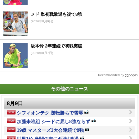
メド 単初戦敗退も複で8強
(2026年8月9日)
坂本怜 2年連続で初戦突破
(2026年8月7日)
Recommended by
その他のニュース
8月9日
シフィオンテク 逆転勝ちで雪辱
加藤未唯組 シードに屈し8強ならず
19歳 マスターズ3大会連続で8強
世界1位 激闘の末に4回戦敗退