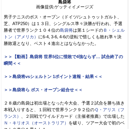
島袋将
画像提供:ゲッティイメージズ
男子テニスのボス・オープン（ドイツ/シュトゥットガルト、
芝、ATP250）は１３日、シングルス準々決勝が行われ、予選
勝者で世界ランク１０４位の
島袋将
は第１シードの
Ｂ・シェル
トン（アメリカ）
に6-4, 3-6, 4-6の逆転で惜しくも敗れ準々決
勝敗退となり、ベスト４進出とはならなかった。
＞＞【動画】島袋将 世界5位に惜敗で4強ならず… 試合終了の
瞬間＜＜
＞＞島袋将vsシェルトン 1ポイント速報・結果＜＜
＞＞島袋将ら ボス・オープン組合せ＜＜
２８歳の島袋は初出場となった今大会、予選２試合を勝ち抜き
本戦入りすると、１回戦で世界ランク９２位の
Ｑ・アリス（フ
ランス）
、２回戦でワイルドカード（主催者推薦）で出場した
Ｎ・キリオス（オーストラリア）
を破り、ツアー大会で初のベ