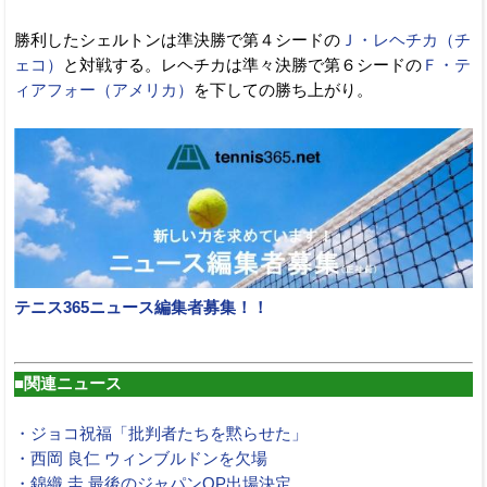
勝利したシェルトンは準決勝で第４シードの
Ｊ・レヘチカ（チ
ェコ）
と対戦する。レヘチカは準々決勝で第６シードの
Ｆ・テ
ィアフォー（アメリカ）
を下しての勝ち上がり。
テニス365ニュース編集者募集！！
■関連ニュース
・ジョコ祝福「批判者たちを黙らせた」
・西岡 良仁 ウィンブルドンを欠場
・錦織 圭 最後のジャパンOP出場決定