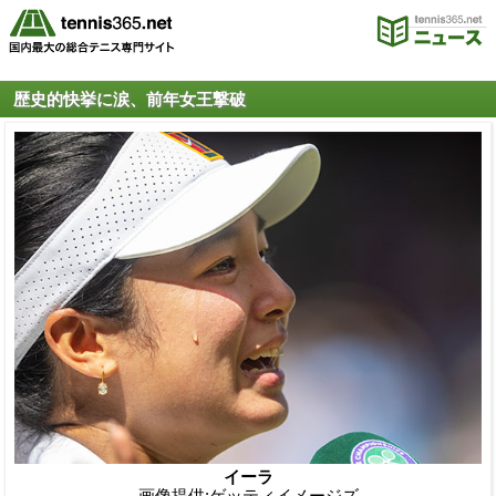
歴史的快挙に涙、前年女王撃破
イーラ