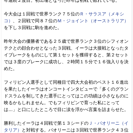
年連続２度目。初出場となった昨年は初戦で敗れている。
今大会は１回戦で世界ランク７５位の
Ｒ・サラスア（メキシ
コ）
、２回戦で同８７位の
Ｍ・ジョイント（オーストラリア）
を下し３回戦に駒を進めた。
昨年大会の優勝者である２５歳で世界ランク３位のシフィオン
テクとの顔合わせとなった３回戦、イーラは大接戦となったタ
イブレークをものにして第１セットを獲得すると、第２セット
では３度のブレークに成功し、２時間１５分で１６強入りを決
めた。
フィリピン人選手として同種目で四大大会初のベスト１６進出
を果たしたイーラはオンコートインタビューで「多くのグラン
ドスラムを制してきた選手にとってはこの功績は小さなものに
映るかもしれません。でもフィリピンで育った私にとって
は…」と口にしたところで目に涙を浮かべ言葉を詰まらせた。
勝利したイーラは４回戦で第１３シードの
Ｊ・パオリーニ（イ
タリア）
と対戦する。パオリーニは３回戦で世界ランク４３位