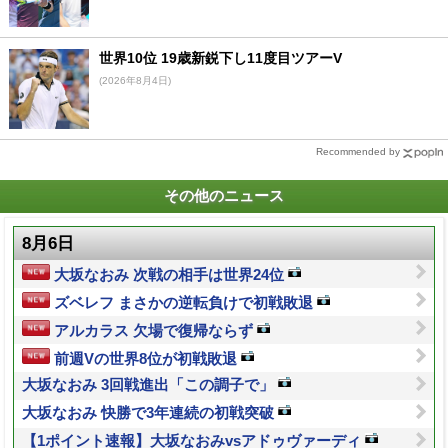
世界10位 19歳新鋭下し11度目ツアーV
(2026年8月4日)
Recommended by
その他のニュース
8月6日
大坂なおみ 次戦の相手は世界24位
ズベレフ まさかの逆転負けで初戦敗退
アルカラス 欠場で復帰ならず
前週Vの世界8位が初戦敗退
大坂なおみ 3回戦進出「この調子で」
大坂なおみ 快勝で3年連続の初戦突破
【1ポイント速報】大坂なおみvsアドゥヴァーディ