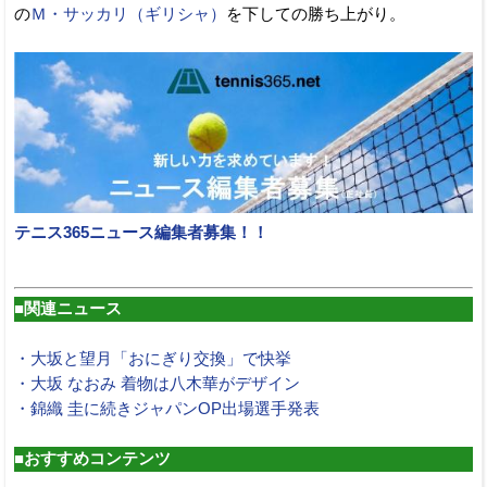
の
Ｍ・サッカリ（ギリシャ）
を下しての勝ち上がり。
テニス365ニュース編集者募集！！
■関連ニュース
・大坂と望月「おにぎり交換」で快挙
・大坂 なおみ 着物は八木華がデザイン
・錦織 圭に続きジャパンOP出場選手発表
■おすすめコンテンツ