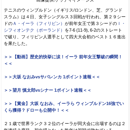
画像提供:ゲッティイメージズ
テニスのウィンブルドン（イギリス/ロンドン、芝、グランド
スラム）は４日、女子シングルス３回戦が行われ、第２９シー
ドの
Ａ・イーラ（フィリピン）
が前年女王で第３シードの
Ｉ・
シフィオンテク（ポーランド）
を7-6 (11-9), 6-2のストレート
で破り、フィリピン人選手として四大大会初のベスト１６進出
を果たした。
＞＞【動画】歴史的快挙に涙！イーラ 前年女王撃破の瞬間！
＜＜
＞＞大坂 なおみvsサバレンカ 1ポイント速報＜＜
＞＞望月 慎太郎vsシナー 1ポイント速報＜＜
＞＞【賞金】大坂 なおみ、イーラら ウィンブルドン16強でい
くら獲得？ドローも公開中！＜＜
２１歳で世界ランク３２位のイーラが同大会に出場するのは２