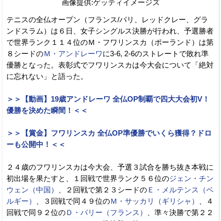
画像提供:ゲッティイメージズ
テニスの全仏オープン（フランス/パリ、レッドクレー、グラ
ンドスラム）は６日、女子シングルス決勝が行われ、予選勝者
で世界ランク１１４位のＭ・フワリンスカ（ポーランド）は第
８シードの
Ｍ・アンドレーワ
に3-6, 2-6のストレートで敗れ準
優勝となった。表彰式でフワリンスカは今大会について「絶対
に忘れない」と語った。
＞＞【動画】19歳アンドレーワ 全仏OP制覇で四大大会初V！
優勝を決めた瞬間！＜＜
＞＞【賞金】フワリンスカ 全仏OP準優勝でいくら獲得？ドロ
ーも公開中！＜＜
２４歳のフワリンスカは今大会、予選３試合を勝ち抜き本戦に
初出場を果たすと、１回戦で世界ランク５６位の
ジェン・チン
ウェン（中国）
、２回戦で第２３シードの
Ｅ・メルテンス（ベ
ルギー）
、３回戦で同４９位の
Ｍ・サッカリ（ギリシャ）
、４
回戦で同９２位の
Ｄ・パリー（フランス）
、準々決勝で第２２