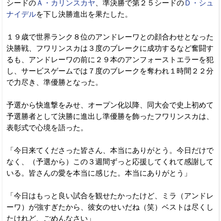
シードの
Ａ・カリンスカヤ
、準決勝で第２５シードの
Ｄ・シュ
ナイデル
を下し決勝進出を果たした。
１９歳で世界ランク８位のアンドレーワとの顔合わせとなった
決勝戦、フワリンスカは３度のブレークに成功するなど奮闘す
るも、アンドレーワの前に２９本のアンフォーストエラーを犯
し、サービスゲームでは７度のブレークを奪われ１時間２２分
で力尽き、準優勝となった。
予選から快進撃をみせ、オープン化以降、同大会で史上初めて
予選勝者として決勝に進出し準優勝を飾ったフワリンスカは、
表彰式で心境を語った。
「今日来てくださった皆さん、本当にありがとう。今日だけで
なく、（予選から）この３週間ずっと応援してくれて感謝して
いる。皆さんの愛を本当に感じた。本当にありがとう」
「今日はもっと良い試合を観せたかったけど、ミラ（アンドレ
ーワ）が強すぎたから、彼女のせいだね（笑）ベストは尽くし
たけれど、ごめんなさい」