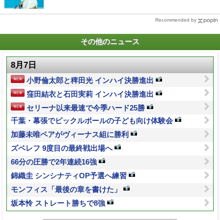
Recommended by
その他のニュース
8月7日
小野倫太郎と稗田光 インハイ決勝進出
窪田結衣と石田実莉 インハイ決勝進出
セリーナ以来最速で今季ハード25勝
千葉・幕張でピックルボールの子ども向け体験会
加藤未唯ペアがヴィーナス組に勝利
ズベレフ 9度目の最終戦出場へ
66分の圧勝で2年連続16強
錦織圭 シンシナティOP予選へ練習
モンフィス「最後の章を書けた」
坂本怜 ストレート勝ちで8強