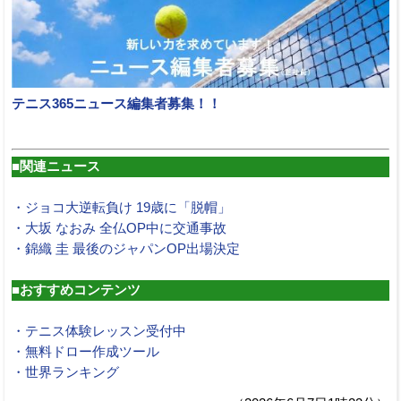
テニス365ニュース編集者募集！！
■関連ニュース
・ジョコ大逆転負け 19歳に「脱帽」
・大坂 なおみ 全仏OP中に交通事故
・錦織 圭 最後のジャパンOP出場決定
■おすすめコンテンツ
・テニス体験レッスン受付中
・無料ドロー作成ツール
・世界ランキング