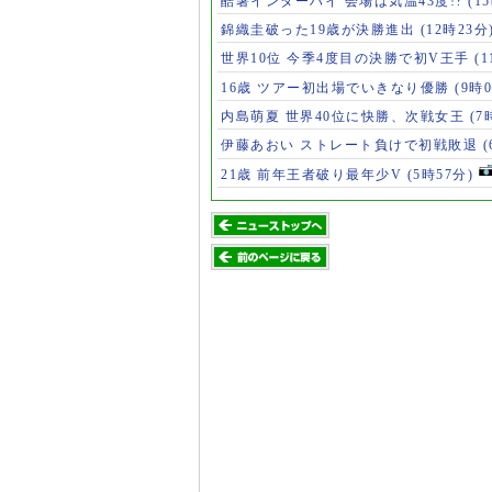
酷暑インターハイ 会場は気温43度!?
(1
錦織圭破った19歳が決勝進出
(12時23分
世界10位 今季4度目の決勝で初V王手
(
16歳 ツアー初出場でいきなり優勝
(9時
内島萌夏 世界40位に快勝、次戦女王
(7
伊藤あおい ストレート負けで初戦敗退
21歳 前年王者破り最年少V
(5時57分)