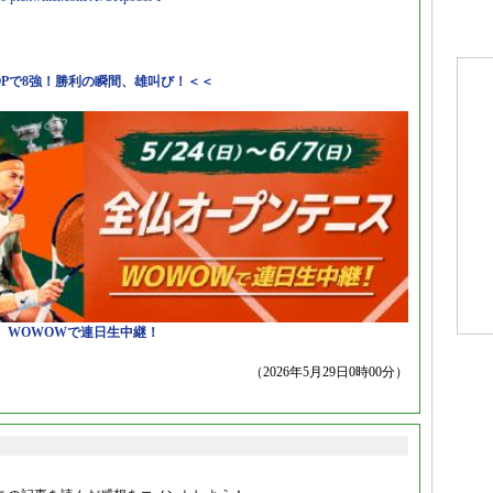
OPで8強！勝利の瞬間、雄叫び！＜＜
日）WOWOWで連日生中継！
（2026年5月29日0時00分）