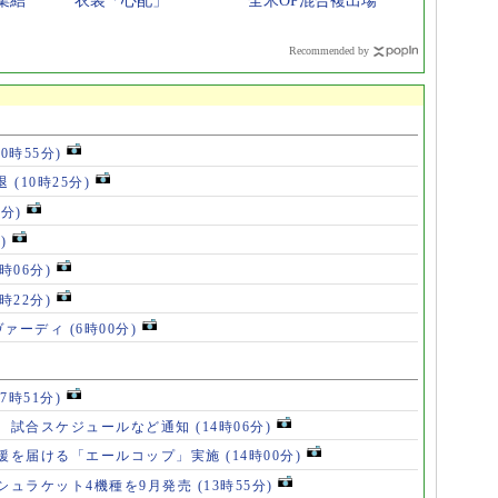
集結
衣装「心配」
全米OP混合複出場
Recommended by
10時55分)
退
(10時25分)
6分)
)
8時06分)
7時22分)
ヴァーディ
(6時00分)
17時51分)
、試合スケジュールなど通知
(14時06分)
援を届ける「エールコップ」実施
(14時00分)
シュラケット4機種を9月発売
(13時55分)