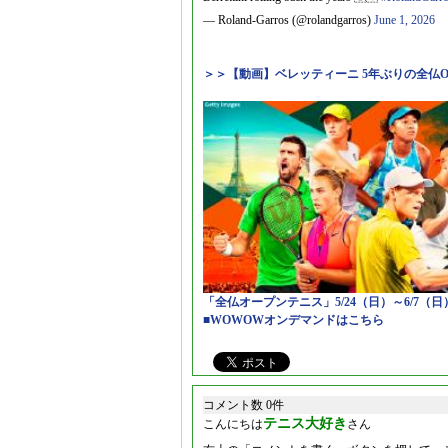
— Roland-Garros (@rolandgarros)
June 1, 2026
＞＞【動画】ベレッティーニ 5年ぶりの全仏
「全仏オープンテニス」5/24（日）～6/7（
■WOWOWオンデマンドはこちら
コメント数 0件
テニス大好き
こんにちは
さん