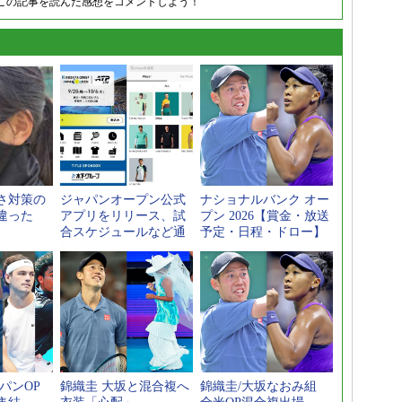
この記事を読んだ感想をコメントしよう！
さ対策の
ジャパンオープン公式
ナショナルバンク オー
違った
アプリをリリース、試
プン 2026【賞金・放送
合スケジュールなど通
予定・日程・ドロー】
知
パンOP
錦織圭 大坂と混合複へ
錦織圭/大坂なおみ組