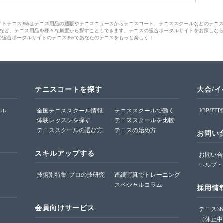
サイトテニス365はテニス用品の通販やテニスニュースからテニスコート、テニススクールなどのテニ
など、テニス用品を様々な角度から探すこともできます。テニスの総合ポータルサイトをお探しな
の総合ポータルサイトのテニス365であなたのテニスをもっと楽しく！
テニスコートを探す
大会/
ール
全国テニススクール情報
テニススクールで働く
JOP/JT
体験レッスンを探す
テニススクールを比較
テニススクールの選び方
テニスの始め方
お問い
スキルアップする
お問い合
ヘルプ・
技術別特集
プロの技研究
連続写真でトレーニング
スペシャルコラム
採用情
会員向けサービス
テニス3
（休止中