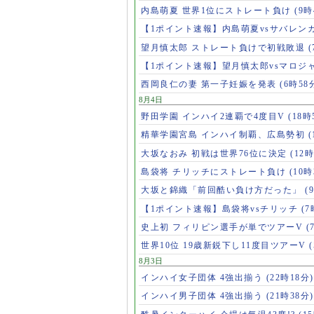
内島萌夏 世界1位にストレート負け
(9時
【1ポイント速報】内島萌夏vsサバレン
望月慎太郎 ストレート負けで初戦敗退
【1ポイント速報】望月慎太郎vsマロジ
西岡良仁の妻 第一子妊娠を発表
(6時58
8月4日
野田学園 インハイ2連覇で4度目V
(18時
精華学園宮島 インハイ制覇、広島勢初
(
大坂なおみ 初戦は世界76位に決定
(12時
島袋将 チリッチにストレート負け
(10時
大坂と錦織「前回酷い負け方だった」
(
【1ポイント速報】島袋将vsチリッチ
(7
史上初 フィリピン選手が単でツアーV
(
世界10位 19歳新鋭下し11度目ツアーV
8月3日
インハイ女子団体 4強出揃う
(22時18分)
インハイ男子団体 4強出揃う
(21時38分)