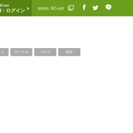
65.net
tennis 365.net
録・ログイン
ント
サークル
ブログ
留学