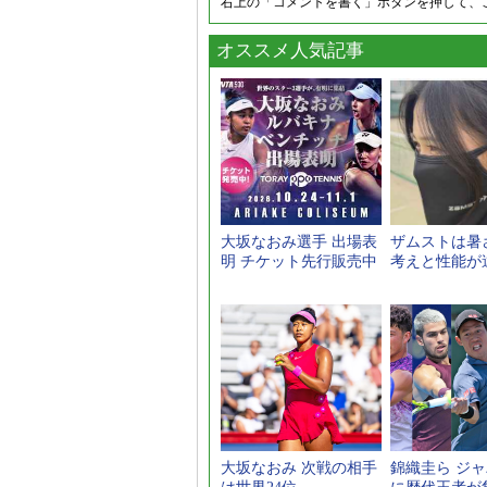
右上の「コメントを書く」ボタンを押して、
オススメ人気記事
大坂なおみ選手 出場表
ザムストは暑
明 チケット先行販売中
考えと性能が
大坂なおみ 次戦の相手
錦織圭ら ジャ