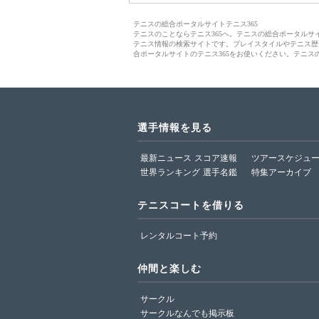
テニスの総合ポータルサイトテニス365
テニスのことならテニス365へ。テニスの総合ポータル
テニス情報の検索サイトです。プレイスタイルやテニス歴
合ポータルサイトのテニス365をお使いください。テニス
選手情報を見る
最新ニュース
スコア速報
ツアースケジュ
世界ランキング
選手名鑑
特集アーカイブ
テニスコートを借りる
レンタルコート予約
仲間と楽しむ
サークル
サークルなんでも掲示板