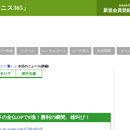
tennis3
ニス365」
新規会員登
ロー作成
スクール
レンタルコート
コーチ求人
大会情報
イベ
→
(一覧)
今日のニュース(詳細)
りの全仏OPで8強！勝利の瞬間、雄叫び！
os
pic.twitter.com/A7SKp95sJY