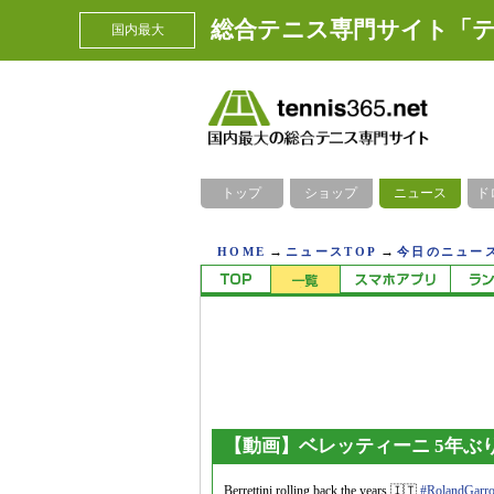
総合テニス専門サイト「テ
国内最大
トップ
ショップ
ニュース
ド
→
→
HOME
ニュースTOP
今日のニュース
【動画】ベレッティーニ 5年ぶ
Berrettini rolling back the years 🇮🇹
#RolandGarr