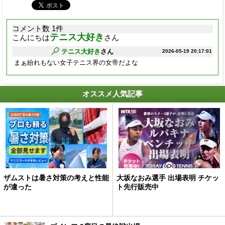
コメント数 1件
テニス大好き
こんにちは
さん
テニス大好き
さん
2026-05-19 20:17:01
まぁ紛れもない女子テニス界の女帝だよな
オススメ人気記事
ザムストは暑さ対策の考えと性能
大坂なおみ選手 出場表明 チケッ
が違った
ト先行販売中