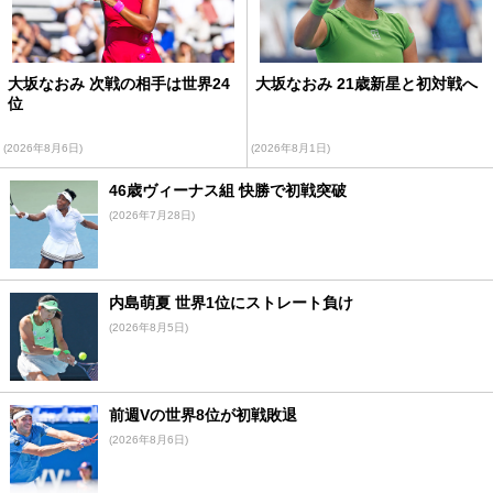
大坂なおみ 次戦の相手は世界24
大坂なおみ 21歳新星と初対戦へ
位
(2026年8月6日)
(2026年8月1日)
46歳ヴィーナス組 快勝で初戦突破
(2026年7月28日)
内島萌夏 世界1位にストレート負け
(2026年8月5日)
前週Vの世界8位が初戦敗退
(2026年8月6日)