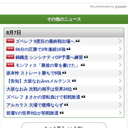
Recommended by
その他のニュース
8月7日
ズベレフ 9度目の最終戦出場へ
66分の圧勝で2年連続16強
錦織圭 シンシナティOP予選へ練習
モンフィス「最後の章を書けた」
坂本怜 ストレート勝ちで8強
【告知】大坂なおみvsメルテンス
大坂なおみ 次戦の相手は世界24位
ズベレフ まさかの逆転負けで初戦敗退
アルカラス 欠場で復帰ならず
前週Vの世界8位が初戦敗退