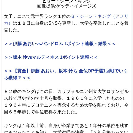
ビリー・ジーン・キング
画像提供:ゲッティイメージズ
女子テニスで元世界ランク１位の
Ｂ・ジーン・キング（アメリ
カ）
は１８日に自身のSNSを更新し、大学を卒業したことを報
告した。
＞＞伊藤 あおいvsバンドロム 1ポイント速報・結果＜＜
＞＞坂本 怜vsマルティネス 1ポイント速報＜＜
＞＞【賞金】伊藤 あおい、坂本 怜ら 全仏OP予選1回戦でいく
ら獲得？＜＜
８２歳のキングはこの日、カリフォルニア州立大学ロサンゼル
ス校で歴史学の学士号を取得。１９６１年に入学したものの、
１９６４年にプロテニスへ専念するため大学を離れており、今
回６５年越しで学位取得を果たした。
キングは１年以上前、自身が卒業まであと１年分の単位を残す
のみだったことを知り、大学復帰を決意。「３年分終わってい