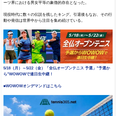
ーツ界における男女平等の象徴的存在となった。
現役時代に数々の伝説を残したキング。引退後もなお、その行
動や発信は世界中から注目を集め続けている。
5/18（月）～5/22（金）「全仏オープンテニス 予選」"予選か
ら"WOWOWで連日生中継！
■WOWOWオンデマンドはこちら