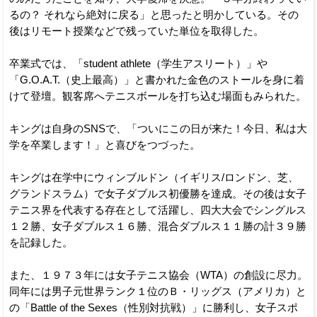
るの？ それなら絶対に戻る」と思ったと明かしている。その
後はリモート授業などで残っていた単位を取得した。
卒業式では、「student athlete（学生アスリート）」や
「G.O.A.T.（史上最高）」と書かれた金色のストールを身に着
けて登壇。観客席へテニスボールを打ち込む場面もみられた。
キングは自身のSNSで、「ついにこの日が来た！今日、私は大
学を卒業します！」と喜びをつづった。
キングは在学中にウィンブルドン（イギリス/ロンドン、芝、
グランドスラム）で女子ダブルス初優勝を達成。その後は女子
テニス界を代表する存在として活躍し、四大大会でシングルス
１２勝、女子ダブルス１６勝、混合ダブルス１１勝の計３９勝
を記録した。
また、１９７３年には女子テニス協会（WTA）の創設に尽力。
同年には男子元世界ランク１位のＢ・リッグス（アメリカ）と
の「Battle of the Sexes（性別対抗戦）」に勝利し、女子スポ