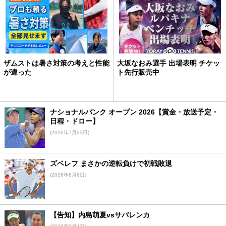
ザムストは暑さ対策の考えと性能
大坂なおみ選手 出場表明 チケッ
が違った
ト先行販売中
ナショナルバンク オープン 2026【賞金・放送予定・
日程・ドロー】
(2026年7月23日)
ズベレフ まさかの逆転負けで初戦敗退
(2026年8月6日)
【告知】内島萌夏vsサバレンカ