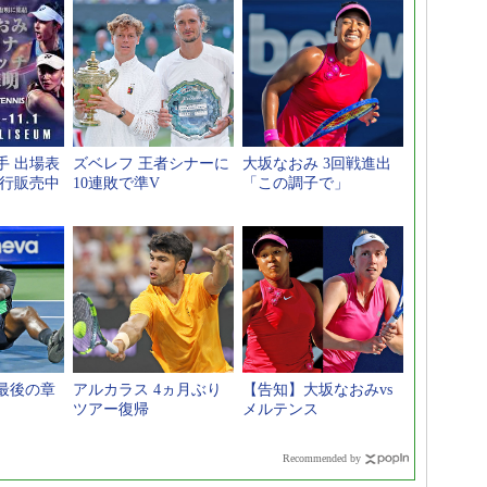
手 出場表
ズベレフ 王者シナーに
大坂なおみ 3回戦進出
先行販売中
10連敗で準V
「この調子で」
最後の章
アルカラス 4ヵ月ぶり
【告知】大坂なおみvs
ツアー復帰
メルテンス
Recommended by