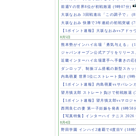
前週Vの世界8位が初戦敗退
(9時07分)
大坂なおみ 3回戦進出「この調子で」
(
大坂なおみ 快勝で3年連続の初戦突破
(
【1ポイント速報】大坂なおみvsアドゥ
8月5日
熊本勢がインハイ出場「勇気与える」
(
ジャパンオープン公式アプリをリリース
近畿インターハイ出場選手へ手書きの応
ダンロップ、制振ゴム搭載の新型スカッ
内島萌夏 世界1位にストレート負け
(9時
【1ポイント速報】内島萌夏vsサバレン
望月慎太郎 ストレート負けで初戦敗退
【1ポイント速報】望月慎太郎vsマロジ
西岡良仁の妻 第一子妊娠を発表
(6時58
【写真特集】インターハイ テニス 2026
8月4日
野田学園 インハイ2連覇で4度目V
(18時