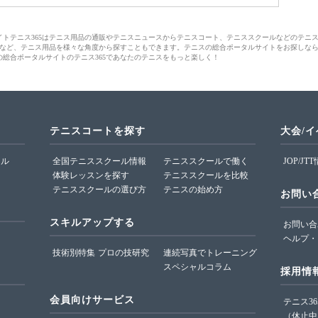
サイトテニス365はテニス用品の通販やテニスニュースからテニスコート、テニススクールなどのテニ
など、テニス用品を様々な角度から探すこともできます。テニスの総合ポータルサイトをお探しな
の総合ポータルサイトのテニス365であなたのテニスをもっと楽しく！
テニスコートを探す
大会/
ール
全国テニススクール情報
テニススクールで働く
JOP/JT
体験レッスンを探す
テニススクールを比較
テニススクールの選び方
テニスの始め方
お問い
スキルアップする
お問い合
ヘルプ・
技術別特集
プロの技研究
連続写真でトレーニング
スペシャルコラム
採用情
会員向けサービス
テニス3
（休止中