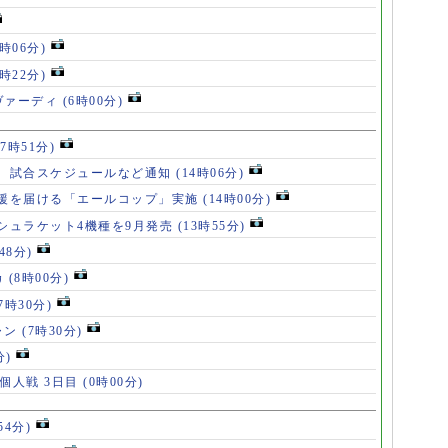
8時06分)
7時22分)
ヴァーディ
(6時00分)
17時51分)
、試合スケジュールなど通知
(14時06分)
援を届ける「エールコップ」実施
(14時00分)
シュラケット4機種を9月発売
(13時55分)
48分)
カ
(8時00分)
(7時30分)
ャン
(7時30分)
分)
 個人戦 3日目
(0時00分)
54分)