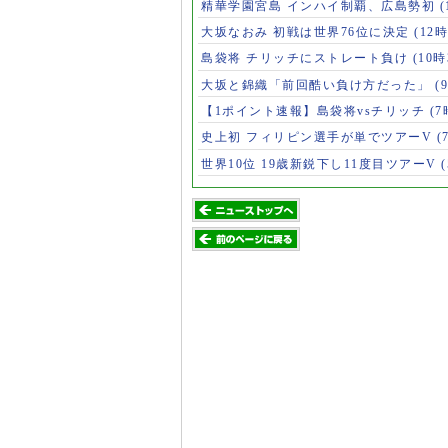
精華学園宮島 インハイ制覇、広島勢初
(
大坂なおみ 初戦は世界76位に決定
(12時
島袋将 チリッチにストレート負け
(10時
大坂と錦織「前回酷い負け方だった」
(
【1ポイント速報】島袋将vsチリッチ
(7
史上初 フィリピン選手が単でツアーV
(
世界10位 19歳新鋭下し11度目ツアーV