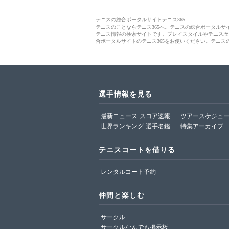
テニスの総合ポータルサイトテニス365
テニスのことならテニス365へ。テニスの総合ポータル
テニス情報の検索サイトです。プレイスタイルやテニス歴
合ポータルサイトのテニス365をお使いください。テニス
選手情報を見る
最新ニュース
スコア速報
ツアースケジュ
世界ランキング
選手名鑑
特集アーカイブ
テニスコートを借りる
レンタルコート予約
仲間と楽しむ
サークル
サークルなんでも掲示板