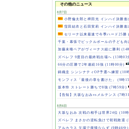
その他のニュース
8月7日
小野倫太郎と稗田光 インハイ決勝進
窪田結衣と石田実莉 インハイ決勝進
セリーナ以来最速で今季ハード25勝
千葉・幕張でピックルボールの子ども向
加藤未唯ペアがヴィーナス組に勝利
(14
ズベレフ 9度目の最終戦出場へ
(13時03
66分の圧勝で2年連続16強
(11時00分)
錦織圭 シンシナティOP予選へ練習
(10
モンフィス「最後の章を書けた」
(9時1
坂本怜 ストレート勝ちで8強
(7時59分)
【告知】大坂なおみvsメルテンス
(7時3
8月6日
大坂なおみ 次戦の相手は世界24位
(10時
ズベレフ まさかの逆転負けで初戦敗退
(
アルカラス 欠場で復帰ならず
(9時46分)