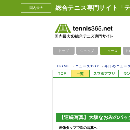
総合テニス専門サイト「テ
国内最大
トップ
ショップ
ニュース
ド
→
→
HOME
ニュースTOP
今日のニュース
【連続写真】大坂なおみのバッ
画像タップで次の写真へ！