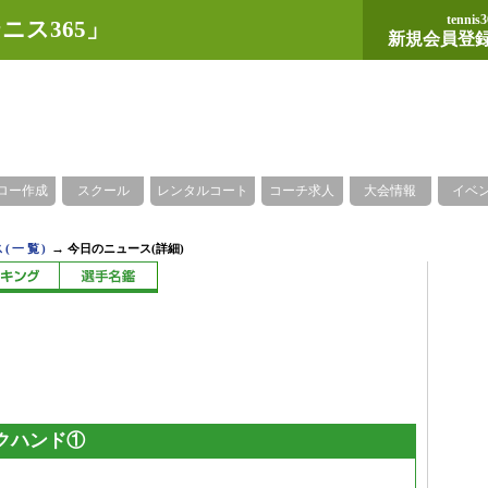
tennis3
ニス365」
新規会員登
ロー作成
スクール
レンタルコート
コーチ求人
大会情報
イベ
→
(一覧)
今日のニュース(詳細)
クハンド①