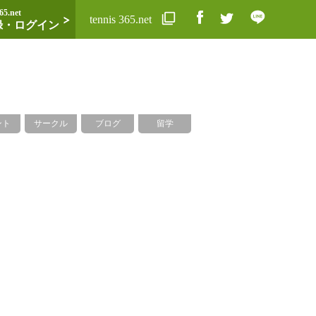
65.net
tennis 365.net
録・ログイン
ント
サークル
ブログ
留学