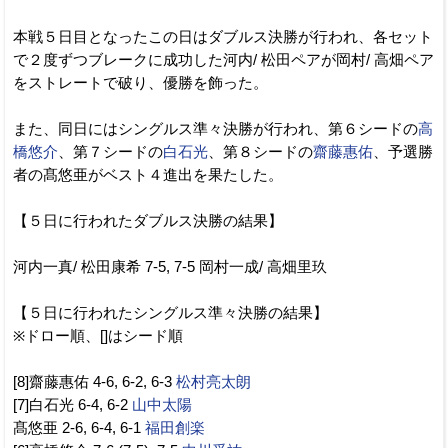
本戦５日目となったこの日はダブルス決勝が行われ、各セット
で２度ずつブレークに成功した河内/ 松田ペアが岡村/ 高畑ペア
をストレートで破り、優勝を飾った。
また、同日にはシングルス準々決勝が行われ、第６シードの
高
橋悠介
、第７シードの
白石光
、第８シードの
齋藤惠佑
、予選勝
者の髙悠亜がベスト４進出を果たした。
【５日に行われたダブルス決勝の結果】
河内一真/ 松田康希 7-5, 7-5 岡村一成/ 高畑里玖
【５日に行われたシングルス準々決勝の結果】
※ドロー順、[]はシード順
[8]齋藤惠佑 4-6, 6-2, 6-3
松村亮太朗
[7]白石光 6-4, 6-2
山中太陽
髙悠亜 2-6, 6-4, 6-1
福田創楽