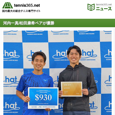
河内一真/松田康希ペアが優勝