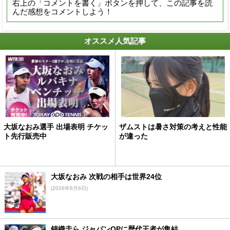
右上の「コメントを書く」ボタンを押して、この記事を読
んだ感想をコメントしよう！
オススメ人気記事
大坂なおみ選手 出場表明 チケッ
ザムストは暑さ対策の考えと性能
ト先行販売中
が違った
大坂なおみ 次戦の相手は世界24位
(2026年8月6日)
錦織圭ら ジャパンOPに歴代王者が集結