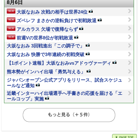
8月6日
大坂なおみ 次戦の相手は世界24位
ズベレフ まさかの逆転負けで初戦敗退
アルカラス 欠場で復帰ならず
前週Vの世界8位が初戦敗退
大坂なおみ 3回戦進出「この調子で」
大坂なおみ 快勝で3年連続の初戦突破
【1ポイント速報】大坂なおみvsアドゥヴァーディ
熊本勢がインハイ出場「勇気与える」
ジャパンオープン公式アプリをリリース、試合スケジュ
ールなど通知
近畿インターハイ出場選手へ手書きの応援を届ける「エ
ールコップ」実施