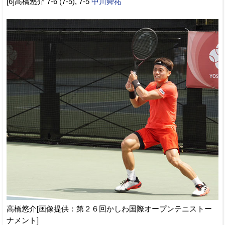
[6]高橋悠介 7-6 (7-5), 7-5
中川舜祐
高橋悠介[画像提供：第２６回かしわ国際オープンテニストー
ナメント]