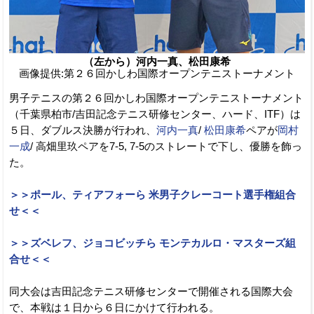
（左から）河内一真、松田康希
画像提供:第２６回かしわ国際オープンテニストーナメント
男子テニスの第２６回かしわ国際オープンテニストーナメント
（千葉県柏市/吉田記念テニス研修センター、ハード、ITF）は
５日、ダブルス決勝が行われ、
河内一真
/
松田康希
ペアが
岡村
一成
/ 高畑里玖ペアを7-5, 7-5のストレートで下し、優勝を飾っ
た。
＞＞ポール、ティアフォーら 米男子クレーコート選手権組合
せ＜＜
＞＞ズベレフ、ジョコビッチら モンテカルロ・マスターズ組
合せ＜＜
同大会は吉田記念テニス研修センターで開催される国際大会
で、本戦は１日から６日にかけて行われる。