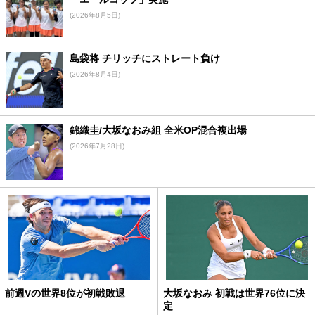
(2026年8月5日)
島袋将 チリッチにストレート負け
(2026年8月4日)
錦織圭/大坂なおみ組 全米OP混合複出場
(2026年7月28日)
前週Vの世界8位が初戦敗退
大坂なおみ 初戦は世界76位に決
定