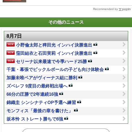
Recommended by
その他のニュース
8月7日
小野倫太郎と稗田光 インハイ決勝進出
窪田結衣と石田実莉 インハイ決勝進出
セリーナ以来最速で今季ハード25勝
千葉・幕張でピックルボールの子ども向け体験会
加藤未唯ペアがヴィーナス組に勝利
ズベレフ 9度目の最終戦出場へ
66分の圧勝で2年連続16強
錦織圭 シンシナティOP予選へ練習
モンフィス「最後の章を書けた」
坂本怜 ストレート勝ちで8強