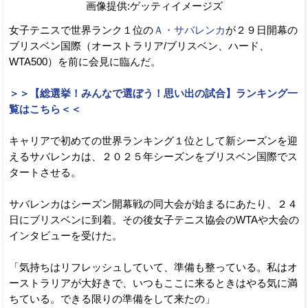
画像提供:ゲッティイメージズ
女子テニスで世界ランク１位の
Ａ・サバレンカ
が２９日開幕の
ブリスベン国際（オーストラリア/ブリスベン、ハード、
WTA500）を前に会見に臨んだ。
＞＞【総選挙！みんなで選ぼう！思い出の試合】ランキング一
覧はこちら＜＜
キャリアで初めての世界ランキング１位として新シーズンを迎
えるサバレンカは、２０２５年シーズンをブリスベン国際でス
タートさせる。
サバレンカはシーズン開幕戦の同大会が始まるにあたり、２４
日にブリスベンに到着。その後女子テニス協会のWTAや大会の
インタビューを受けた。
「気持ちはリフレッシュしていて、準備も整っている。私はオ
ーストラリアが大好きで、いつもここに来るときはやる気に満
ちている。できる限りの準備をして来たの」