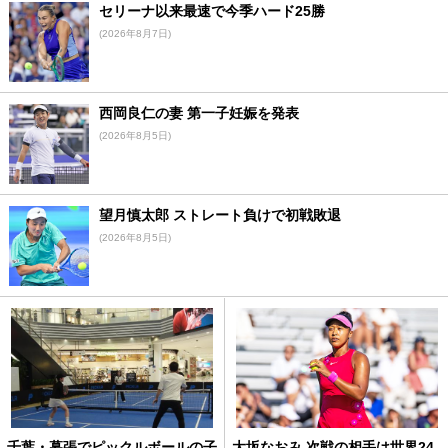
セリーナ以来最速で今季ハード25勝
(2026年8月7日)
西岡良仁の妻 第一子妊娠を発表
(2026年8月5日)
望月慎太郎 ストレート負けで初戦敗退
(2026年8月5日)
千葉・幕張でピックルボールの子
大坂なおみ 次戦の相手は世界24