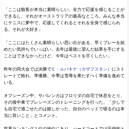
「ここは観客が本当に素晴らしい。全力で応援を感じることが
できるし、それがオーストラリアの最高なところ。みんな本当
にテニスに夢中で、応援してくれるとそれを全身で感じられ
る。それが大好き」
「ここにはたくさん素晴らしい思い出がある、早くプレーを始
めたい気持ちでいっぱい。去年は最後に望んだ結果を手にする
ことはできなかったけど、今年はベストを尽くしたい」
昨年の同大会では決勝で
Ｅ・ルバキナ（カザフスタン）
にスト
レートで敗れ、準優勝。今季は雪辱を果たすべく準備を進めて
いる。
オフシーズン中、サバレンカはフロリダの自宅で休息をとり、
その後中東でプレシーズンのトレーニングを行った。「少しで
も自宅で過ごせたのは嬉しかった、自分のベッドで寝るのは本
当に良いこと」とコメント。
世界ランキング１位の地位にあり、ハードコートでは圧倒的と