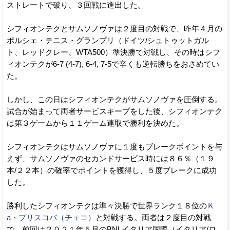
ストレートで破り、３回戦に進出した。
シフィオンテクとサムソノヴァは２度目の対戦で、昨年４月の
ポルシェ・テニス・グランプリ（ドイツ/シュトゥットガル
ト、レッドクレー、WTA500）準決勝で対戦し、その時はシフ
ィオンテクが6-7 (4-7), 6-4, 7-5で辛くも逆転勝ちをおさめてい
た。
しかし、この日はシフィオンテクがサムソノヴァを圧倒する。
試合が始まって両者サービスキープをした後、シフィオンテク
は第３ゲームから１１ゲーム連取で勝利を決めた。
シフィオンテクはサムソノヴァに１度もブレークポイントを与
えず、サムソノヴァのセカンドサービス時には８６％（１９
本/２２本）の確率でポイントを獲得し、５度ブレークに成功
した。
勝利したシフィオンテクは準々決勝で世界ランク１８位の
Ｋ
a・プリスコバ（チェコ）
と対戦する。両者は２度目の対戦
で、前回は２０２１年５月のBNLイタリア国際（イタリア/ロ