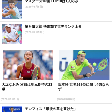
マスターズ16強 TOP10は1人のみ
(2026年8月8日)
望月慎太郎 快進撃で世界ランク上昇
(2026年7月13日)
大坂なおみ 次戦は地元期待の23
坂本怜 世界268位に屈し4強なら
歳
ず
(2026年8月8日)
(2026年8月8日)
モンフィス「最後の章を書けた」