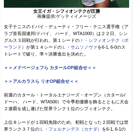
女王イガ・シフィオンテクが圧勝
画像提供:ゲッティイメージズ
女子テニスのドバイ・デューティ・フリー・テニス選手権（ア
ラブ首長国連邦/ドバイ、 ハード、WTA1000）は２２日、シン
グルス３回戦が行われ、第１シードの
Ｉ・シフィオンテク（ポ
ーランド）
が第１４シードの
Ｌ・サムソノヴァ
を6-1, 6-0のス
トレートで破り、準々決勝進出を決めた。
＞＞メドベージェフら カタールOP組合せ＜＜
＞＞アルカラスら リオOP組合せ＜＜
前週のカタール・トータルエナジーズ・オープン（カタール/
ドーハ、 ハード、WTA500）で今季初優勝を飾るとともに大会
２連覇を成し遂げた世界ランク１位のシフィオンテク。
上位８シードが１回戦免除のため、初戦となった２回戦では世
界ランク３７位の
Ｌ・フェルナンデス（カナダ）
を6-1, 6-1の