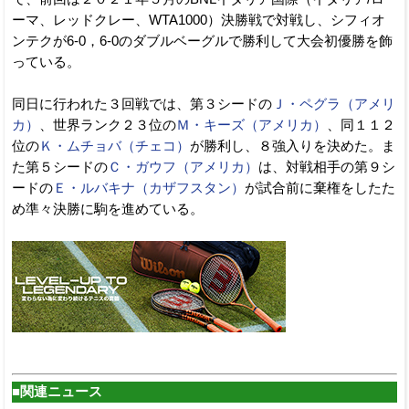
ーマ、レッドクレー、WTA1000）決勝戦で対戦し、シフィオ
ンテクが6-0，6-0のダブルベーグルで勝利して大会初優勝を飾
っている。
同日に行われた３回戦では、第３シードの
Ｊ・ペグラ（アメリ
カ）
、世界ランク２３位の
Ｍ・キーズ（アメリカ）
、同１１２
位の
Ｋ・ムチョバ（チェコ）
が勝利し、８強入りを決めた。ま
た第５シードの
Ｃ・ガウフ（アメリカ）
は、対戦相手の第９シ
ードの
Ｅ・ルバキナ（カザフスタン）
が試合前に棄権をしたた
め準々決勝に駒を進めている。
■関連ニュース