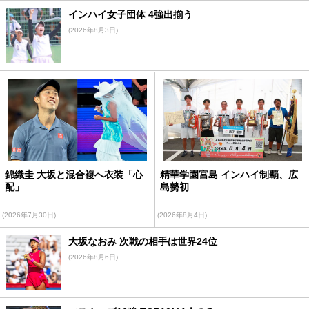
インハイ女子団体 4強出揃う
(2026年8月3日)
錦織圭 大坂と混合複へ衣装「心
精華学園宮島 インハイ制覇、広
配」
島勢初
(2026年7月30日)
(2026年8月4日)
大坂なおみ 次戦の相手は世界24位
(2026年8月6日)