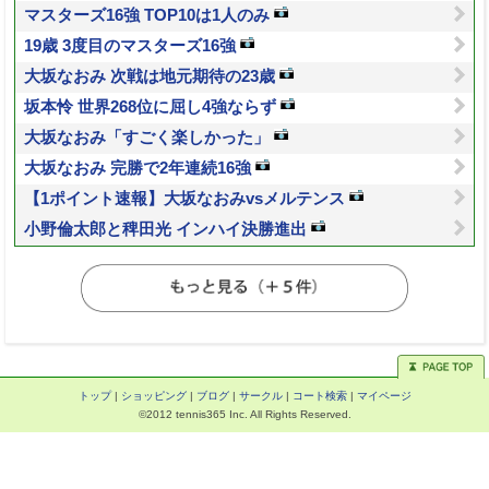
マスターズ16強 TOP10は1人のみ
19歳 3度目のマスターズ16強
大坂なおみ 次戦は地元期待の23歳
坂本怜 世界268位に屈し4強ならず
大坂なおみ「すごく楽しかった」
大坂なおみ 完勝で2年連続16強
【1ポイント速報】大坂なおみvsメルテンス
小野倫太郎と稗田光 インハイ決勝進出
トップ
|
ショッピング
|
ブログ
|
サークル
|
コート検索
|
マイページ
©2012 tennis365 Inc. All Rights Reserved.