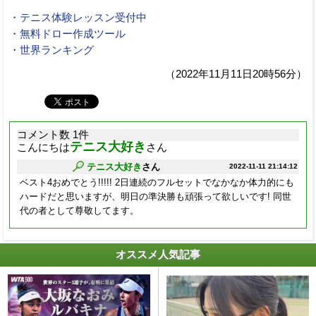
・テニス体験レッスン受付中
・無料ドロー作成ツール
・世界ランキング
（2022年11月11日20時56分）
コメント数 1件
テニス大好き
こんにちは
さん
テニス大好き
さん
2022-11-11 21:14:12
ベスト4おめでとう!!!!! 2日連続のフルセットでなかなか体力的にも
ハードだと思いますが、明日の準決勝も頑張って欲しいです! 同世
代の者として尊敬してます。
オススメ人気記事