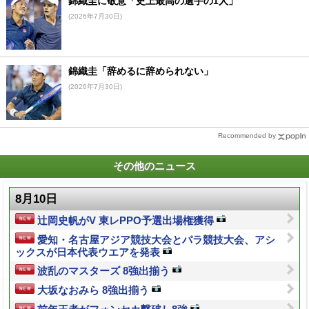
錦織圭に敬意「史上最高の選手の1人」
(2026年7月30日)
錦織圭「辞めるに辞められない」
(2026年7月30日)
Recommended by
その他のニュース
8月10日
辻岡史帆がV 東レPPO予選出場権獲得
愛知・名古屋アジア競技大会とパラ競技大会、アシ
ックスが日本代表ウエアを発表
波乱のマスターズ 8強出揃う
大坂なおみら 8強出揃う