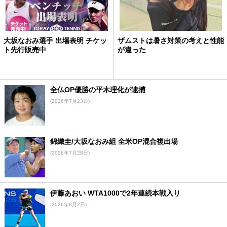
大坂なおみ選手 出場表明 チケッ
ザムストは暑さ対策の考えと性能
ト先行販売中
が違った
全仏OP優勝の平木理化が逮捕
(2026年7月23日)
錦織圭/大坂なおみ組 全米OP混合複出場
(2026年7月28日)
伊藤あおい WTA1000で2年連続本戦入り
(2026年8月2日)