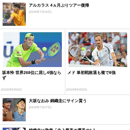
アルカラス 4ヵ月ぶりツアー復帰
(2026年7月16日)
坂本怜 世界268位に屈し4強なら
メド 単初戦敗退も複で8強
ず
(2026年8月8日)
(2026年8月9日)
大坂なおみ 錦織圭にサイン貰う
(2026年7月27日)