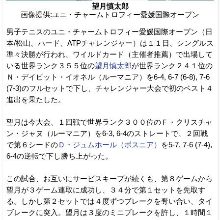
望月慎太郎
画像提供:ユニ・チャームトロフィー愛媛国際オープン
男子テニスのユニ・チャームトロフィー愛媛国際オープン（日
本/松山、ハード、ATPチャレンジャー）は１１日、シングルス
準々決勝が行われ、ワイルドカード（主催者推薦）で出場して
いる世界ランク３５５位の
望月慎太郎
が世界ランク２４１位の
Ｎ・デイビット・イオネル（ルーマニア）を6-4, 6-7 (6-8), 7-6
(7-3)のフルセットで下し、チャレンジャー大会で初のベスト４
進出を果たした。
望月は今大会、１回戦で世界ランク３００位のＦ・クリスチャ
ン・ジャヌ（ルーマニア）を6-3, 6-4のストレートで、２回戦
で第６シードの
Ｄ・ジュムホール（ボスニア）
を5-7, 7-6 (7-4),
6-4の逆転で下し勝ち上がった。
この試合、お互いにサービスキープが続くも、第８ゲームから
望月が３ゲーム連取に成功し、３４分で第１セットを先取す
る。しかし第２セットでは４度ずつブレークを奪い合い、タイ
ブレークに突入。望月は３度のミニブレークを許し、１時間１