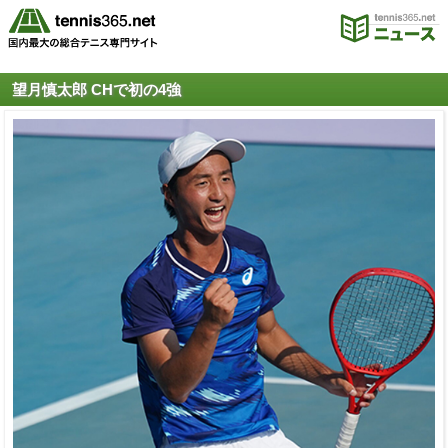
望月慎太郎 CHで初の4強