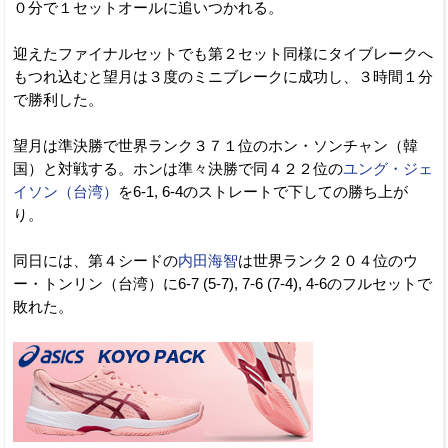
０分で１セットオールに追いつかれる。
迎えたファイナルセットでも第２セット同様にタイブレークへ
もつれ込むと望月は３度のミニブレークに成功し、３時間１分
で勝利した。
望月は準決勝で世界ランク３７１位のホン・ソンチャン（韓
国）と対戦する。ホンは準々決勝で同４２２位の
ユング・ジェ
イソン（台湾）
を6-1, 6-4のストレートで下しての勝ち上が
り。
同日には、第４シードの
内田海智
は世界ランク２０４位のウ
ー・トンリン（台湾）に6-7 (5-7), 7-6 (7-4), 4-6のフルセットで
敗れた。